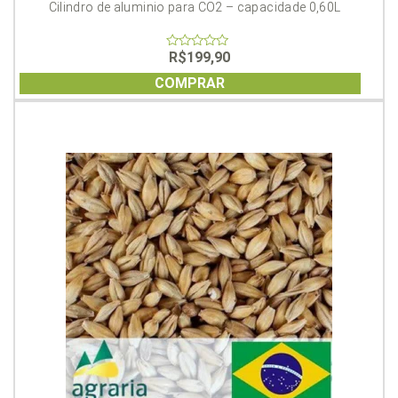
Cilindro de aluminio para CO2 – capacidade 0,60L
R$
199,90
0
out
of
COMPRAR
5