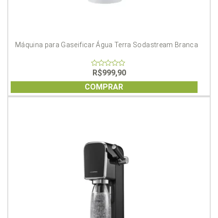
Máquina para Gaseificar Água Terra Sodastream Branca
R$
999,90
0
out
of
COMPRAR
5