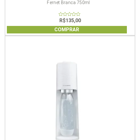
Fernet Branca 750ml
R$
135,00
0
out
of
COMPRAR
5