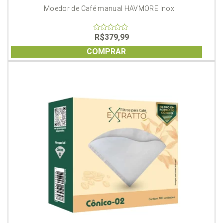
Moedor de Café manual HAVMORE Inox
R$
379,99
0
out
of
COMPRAR
5