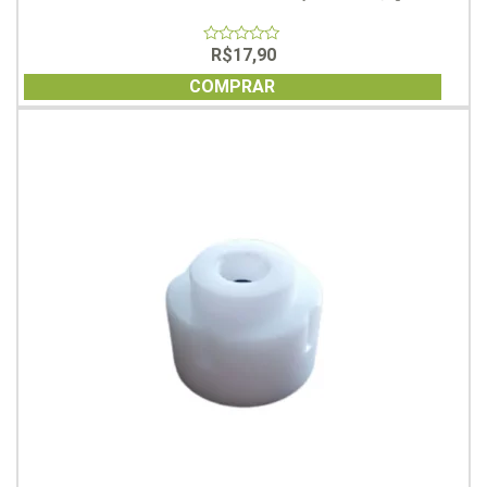
R$
17,90
0
out
of
COMPRAR
5