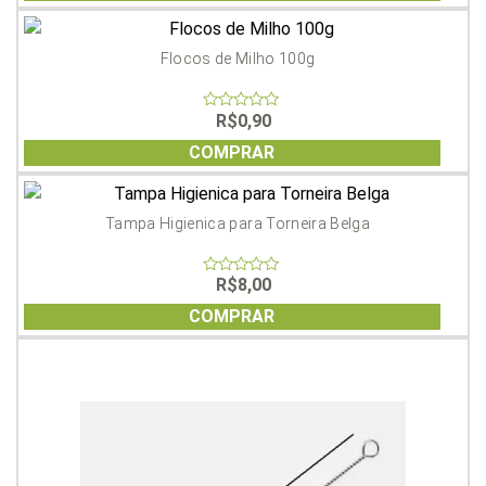
Flocos de Milho 100g
R$
0,90
0
out
of
COMPRAR
5
Tampa Higienica para Torneira Belga
R$
8,00
0
out
of
COMPRAR
5