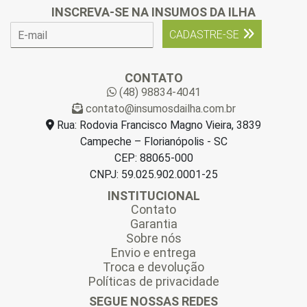
INSCREVA-SE NA INSUMOS DA ILHA
E
CADASTRE-SE
-
m
a
CONTATO
i
(48) 98834-4041
l
contato@insumosdailha.com.br
*
Rua: Rodovia Francisco Magno Vieira, 3839
Campeche – Florianópolis - SC
CEP: 88065-000
CNPJ: 59.025.902.0001-25
INSTITUCIONAL
Contato
Garantia
Sobre nós
Envio e entrega
Troca e devolução
Políticas de privacidade
SEGUE NOSSAS REDES