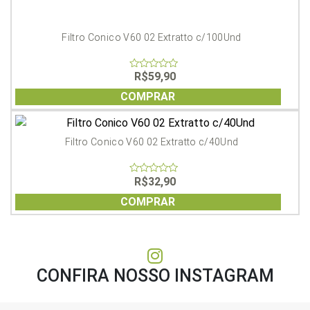
Filtro Conico V60 02 Extratto c/100Und
R$
59,90
0
out
of
COMPRAR
5
Filtro Conico V60 02 Extratto c/40Und
R$
32,90
0
out
of
COMPRAR
5
CONFIRA NOSSO INSTAGRAM