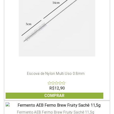
Escova de Nylon Multi Uso 0.8mm
R$
12,90
0
out
of
COMPRAR
5
Fermento AEB Fermo Brew Fruity Sachê 11,5g