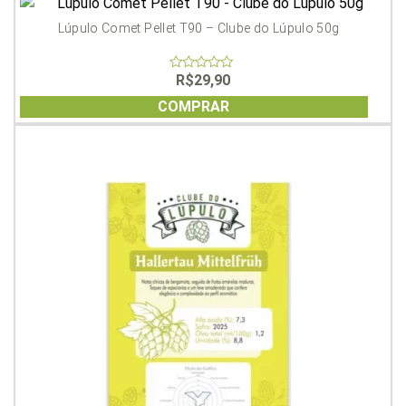
Lúpulo Comet Pellet T90 – Clube do Lúpulo 50g
R$
29,90
0
out
of
COMPRAR
5