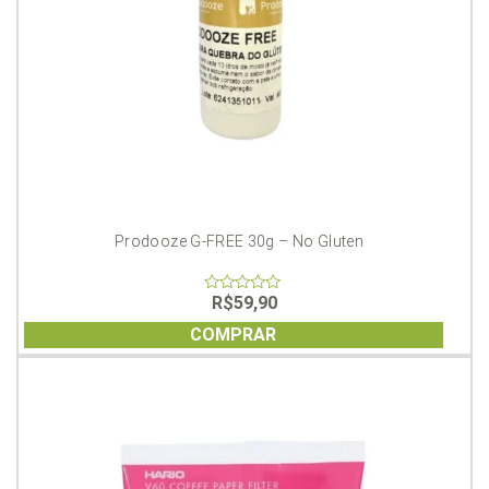
Prodooze G-FREE 30g – No Gluten
R$
59,90
0
out
of
COMPRAR
5