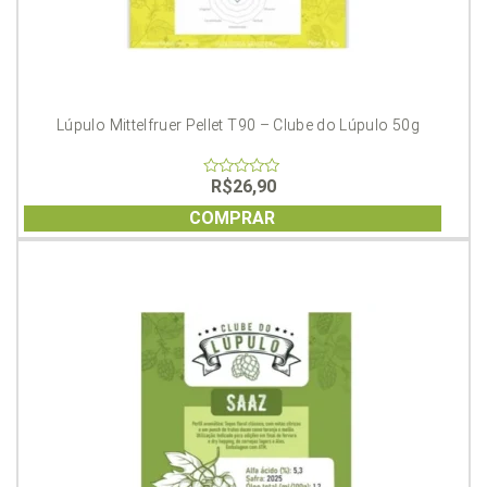
Lúpulo Mittelfruer Pellet T90 – Clube do Lúpulo 50g
R$
26,90
0
out
of
COMPRAR
5