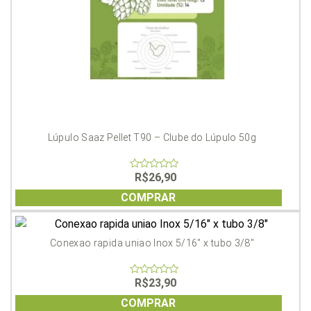
Lúpulo Saaz Pellet T90 – Clube do Lúpulo 50g
R$
26,90
0
out
of
COMPRAR
5
Conexao rapida uniao Inox 5/16″ x tubo 3/8″
R$
23,90
0
out
of
COMPRAR
5