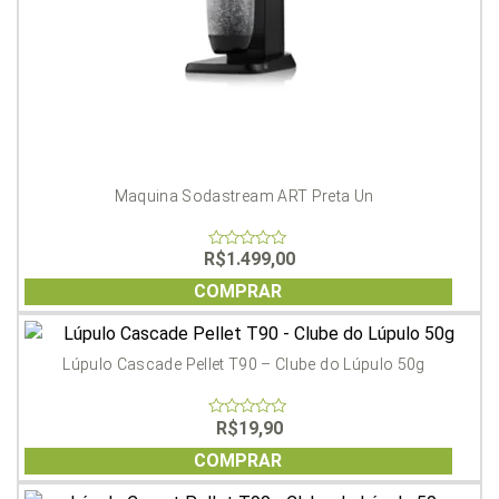
Maquina Sodastream ART Preta Un
R$
1.499,00
0
out
of
COMPRAR
5
Lúpulo Cascade Pellet T90 – Clube do Lúpulo 50g
R$
19,90
0
out
of
COMPRAR
5