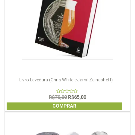
Livro Levedura (Chris White e Jamil Zainasheff)
O
O
R$
70,00
R$
65,00
0
out
preço
preço
of
COMPRAR
original
atual
5
era:
é:
R$70,00.
R$65,00.