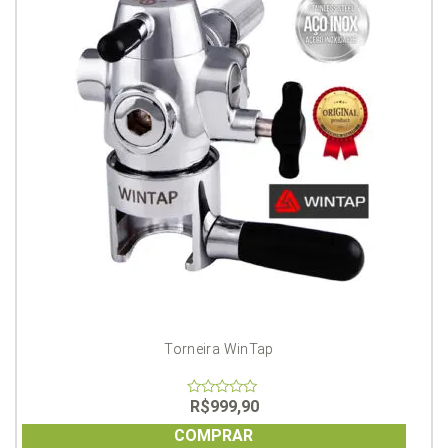
Torneira WinTap
R$
999,90
0
out
of
COMPRAR
5