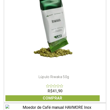
Lúpulo Riwaka 50g
R$
41,90
0
out
of
COMPRAR
5