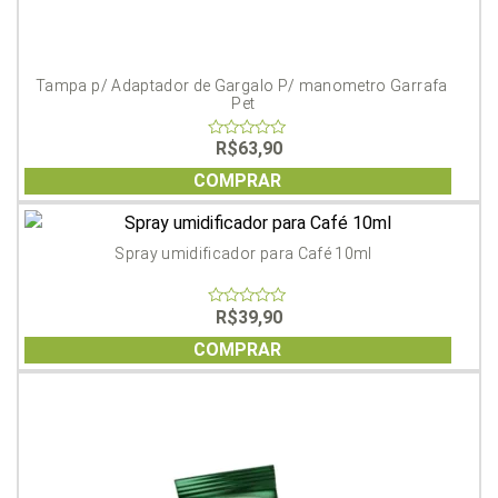
Tampa p/ Adaptador de Gargalo P/ manometro Garrafa 
Pet
R$
63,90
0
out
of
COMPRAR
5
Spray umidificador para Café 10ml
R$
39,90
0
out
of
COMPRAR
5