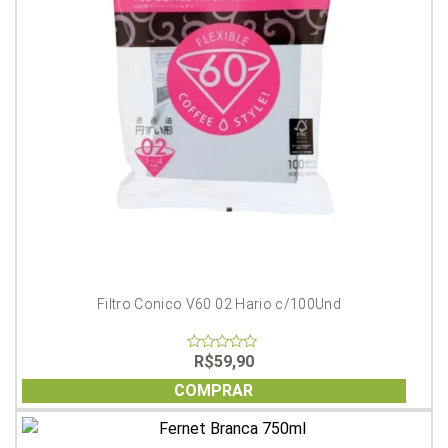
Filtro Conico V60 02 Hario c/100Und
R$
59,90
0
out
of
COMPRAR
5