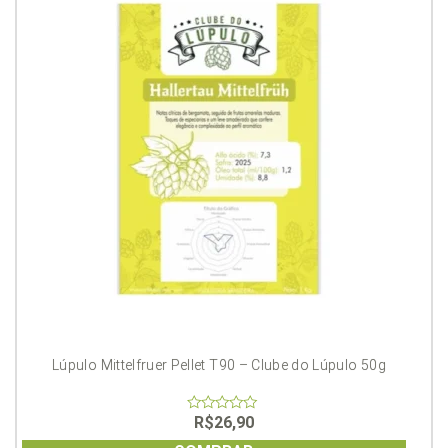
Lúpulo Mittelfruer Pellet T90 – Clube do Lúpulo 50g
R$
26,90
0
out
of