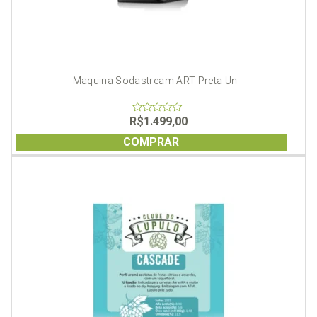
Maquina Sodastream ART Preta Un
R$
1.499,00
0
out
of
COMPRAR
5