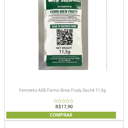
Fermento AEB Fermo Brew Fruity Sachê 11,5g
R$
17,90
0
out
of
COMPRAR
5