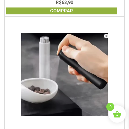
R$
63,90
0
out
of
COMPRAR
5
0