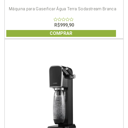
Máquina para Gaseificar Água Terra Sodastream Branca
R$
999,90
0
out
of
COMPRAR
5