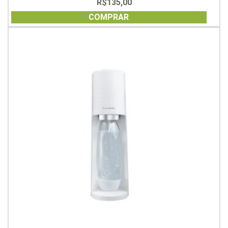
R$
135,00
0
out
of
COMPRAR
5