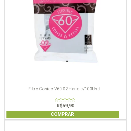
Filtro Conico V60 02 Hario c/100Und
R$
59,90
0
out
of
COMPRAR
5