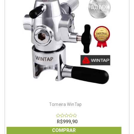
Torneira WinTap
R$
999,90
0
out
of
COMPRAR
5