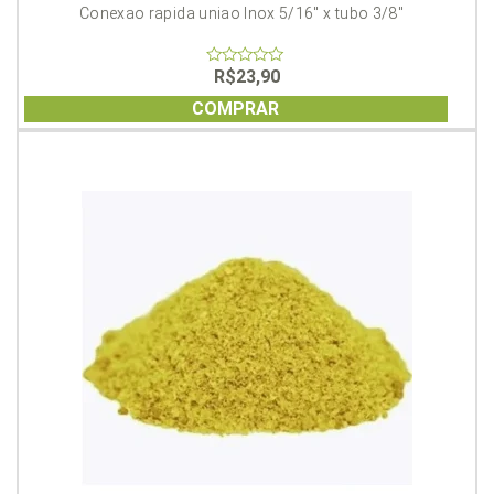
Conexao rapida uniao Inox 5/16″ x tubo 3/8″
R$
23,90
0
out
of
COMPRAR
5