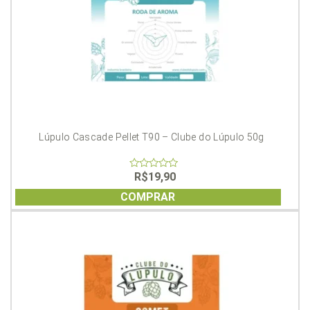
Lúpulo Cascade Pellet T90 – Clube do Lúpulo 50g
R$
19,90
0
out
of
COMPRAR
5