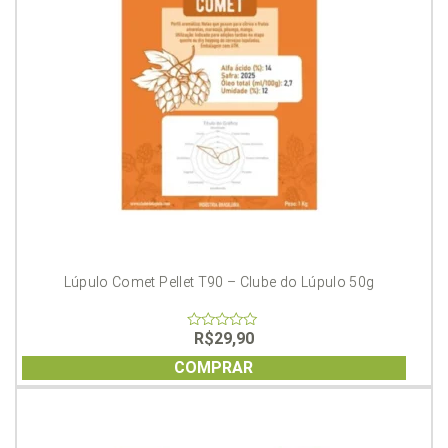
Lúpulo Comet Pellet T90 – Clube do Lúpulo 50g
R$
29,90
0
out
of
COMPRAR
5