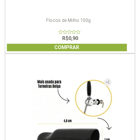
Flocos de Milho 100g
R$
0,90
0
out
of
COMPRAR
5