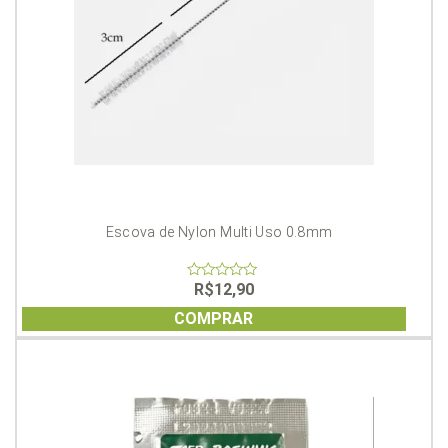
Escova de Nylon Multi Uso 0.8mm
R$
12,90
0
out
of
COMPRAR
5