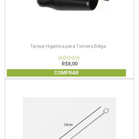
Tampa Higienica para Torneira Belga
R$
8,00
0
out
of
COMPRAR
5