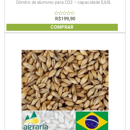
Cilindro de aluminio para CO2 – capacidade 0,60L
R$
199,90
0
out
of
COMPRAR
5