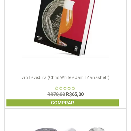
Livro Levedura (Chris White e Jamil Zainasheff)
O
O
R$
70,00
R$
65,00
0
out
preço
preço
of
COMPRAR
original
atual
5
era:
é:
R$70,00.
R$65,00.