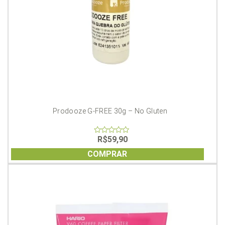
Prodooze G-FREE 30g – No Gluten
R$
59,90
0
out
of
COMPRAR
5