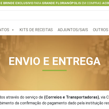
 E BRINDE EXCLUSIVO
PARA
GRANDE FLORIANÓPOLIS
EM COMPRAS
ACIM
NTOS
KITS DE RECEITAS
ADJUNTOS/SAIS
OUTROS
ENVIO E ENTREGA
dos através do serviço de
(Correios e Transportadoras)
, via
ebimento da confirmação do pagamento dado pela instituição re