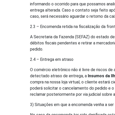
informando o ocorrido para que possamos analis
entrega alterada. Caso o contato seja feito ap
caso, será necessário aguardar o retorno da ca
2.3 – Encomenda retida na fiscalização da fron
A Secretaria da Fazenda (SEFAZ) do estado de d
débitos fiscais pendentes e retirar a mercadori
pedido.
2.4 – Entrega em atraso
O comércio eletrônico não é livre de riscos d
detectado atraso de entrega, a
Insumos da Il
compra na nossa loja virtual, o cliente estará 
poderá solicitar o cancelamento do pedido e o
reclamar posteriormente por via judicial sobre 
3) Situações em que a encomenda venha a ser
No caso da encomenda ter sido danificada est