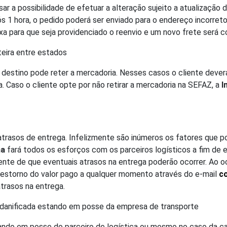
ar a possibilidade de efetuar a alteração sujeito a atualização
ós 1 hora, o pedido poderá ser enviado para o endereço incorret
ixa para que seja providenciado o reenvio e um novo frete será c
teira entre estados
estino pode reter a mercadoria. Nesses casos o cliente deverá s
a. Caso o cliente opte por não retirar a mercadoria na SEFAZ, a
I
e atrasos de entrega. Infelizmente são inúmeros os fatores que
ha
fará todos os esforços com os parceiros logísticos a fim de ex
ciente de que eventuais atrasos na entrega poderão ocorrer. Ao o
 estorno do valor pago a qualquer momento através do e-mail
c
atrasos na entrega.
 danificada estando em posse da empresa de transporte
ando em posse do parceiro de logística ou mesmo no caso da ca