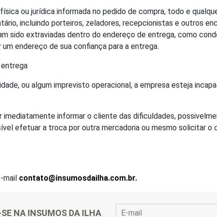
física ou jurídica informada no pedido de compra, todo e qualq
rio, incluindo porteiros, zeladores, recepcionistas e outros e
am sido extraviadas dentro do endereço de entrega, como condo
r um endereço de sua confiança para a entrega.
 entrega
lidade, ou algum imprevisto operacional, a empresa esteja incap
 imediatamente informar o cliente das dificuldades, possivelm
ssível efetuar a troca por outra mercadoria ou mesmo solicita
e-mail
contato@insumosdailha.com.br
.
E
-SE NA INSUMOS DA ILHA