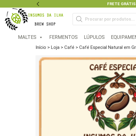
FRETE GRÁTIS
Previous
Pesquisar
produtos
MALTES
FERMENTOS
LÚPULOS
EQUIPAME
Início
>
Loja
>
Café
> Café Especial Natural em G