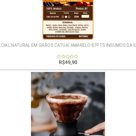
ECIAL NATURAL EM GRÃOS CATUAÍ AMARELO 87PTS INSUMOS DA I
R$
49,90
0
out
of
5