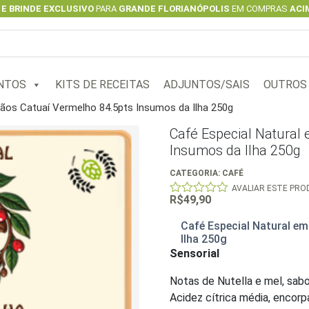
 E BRINDE EXCLUSIVO
PARA
GRANDE FLORIANÓPOLIS
EM COMPRAS
ACIM
NTOS
KITS DE RECEITAS
ADJUNTOS/SAIS
OUTROS
rãos Catuaí Vermelho 84.5pts Insumos da Ilha 250g
Café Especial Natural
Insumos da Ilha 250g
CATEGORIA:
CAFÉ
AVALIAR ESTE PR
R$
49,90
0
out
of
Café Especial Natural e
5
Ilha 250g
Sensorial
Notas de Nutella e mel, sabo
Acidez cítrica média, encorp