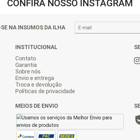
CONFIRA NOSSO INSTAGRAM
E
-SE NA INSUMOS DA ILHA
-
m
a
INSTITUCIONAL
S
i
l
Contato
*
Garantia
Sobre nós
Envio e entrega
Troca e devolução
Políticas de privacidade
MEIOS DE ENVIO
S