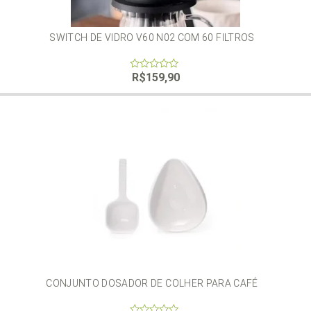
SWITCH DE VIDRO V60 N02 COM 60 FILTROS
R$
159,90
0
out
of
5
CONJUNTO DOSADOR DE COLHER PARA CAFÉ