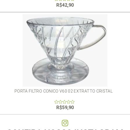
R$
42,90
0
out
of
5
PORTA FILTRO CONICO V60 02 EXTRATTO CRISTAL
R$
59,90
0
out
of
5