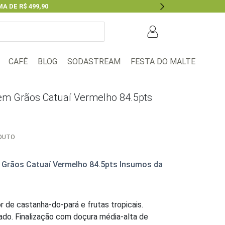
A DE R$ 499,90
Next
BLOG
FESTA DO MALTE
CAFÉ
SODASTREAM
 em Grãos Catuaí Vermelho 84.5pts
ODUTO
m Grãos Catuaí Vermelho 84.5pts Insumos da
r de castanha-do-pará e frutas tropicais.
ado. Finalização com doçura média-alta de