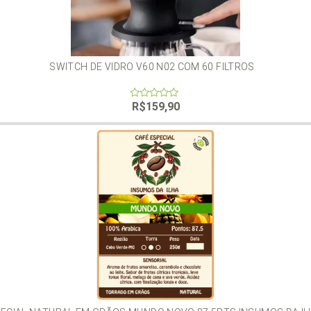
SWITCH DE VIDRO V60 N02 COM 60 FILTROS
R$
159,90
0
out
of
5