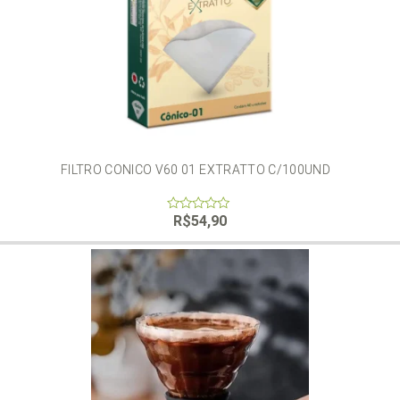
FILTRO CONICO V60 01 EXTRATTO C/100UND
R$
54,90
0
out
of
5