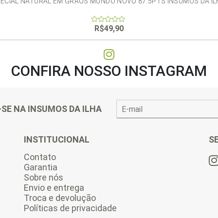
PECIAL NATURAL EM GRÃOS MUNDO NOVO 87.5PTS INSUMOS DA IL
R$
49,90
0
out
of
5
CONFIRA NOSSO INSTAGRAM
E
-SE NA INSUMOS DA ILHA
-
m
a
INSTITUCIONAL
S
i
l
Contato
*
Garantia
Sobre nós
Envio e entrega
Troca e devolução
Políticas de privacidade