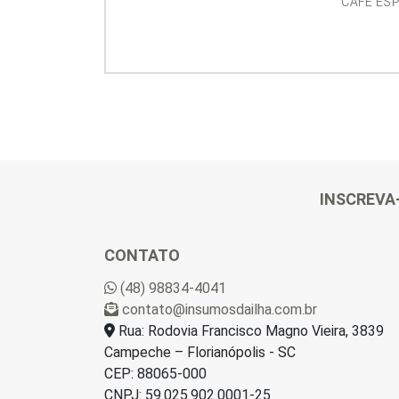
CAFÉ ES
INSCREVA
CONTATO
(48) 98834-4041
contato@insumosdailha.com.br
Rua: Rodovia Francisco Magno Vieira, 3839
Campeche – Florianópolis - SC
CEP: 88065-000
CNPJ: 59.025.902.0001-25