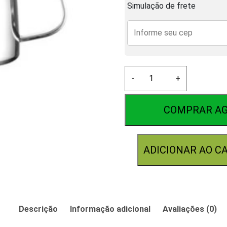
Simulação de frete
Chaleira
-
+
bico
de
Ganso
COMPRAR A
Inox
304
600ml
ADICIONAR AO C
quantidade
Descrição
Informação adicional
Avaliações (0)