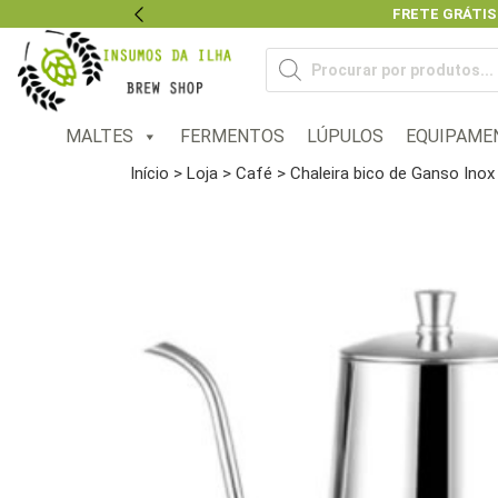
FRETE GRÁTIS
Previous
Pesquisar
produtos
MALTES
FERMENTOS
LÚPULOS
EQUIPAME
Início
>
Loja
>
Café
> Chaleira bico de Ganso Inox