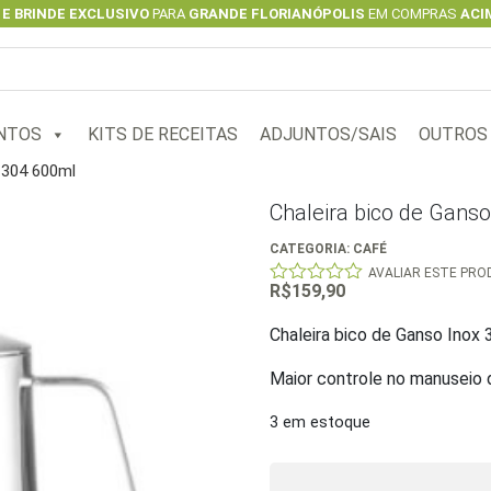
 E BRINDE EXCLUSIVO
PARA
GRANDE FLORIANÓPOLIS
EM COMPRAS
ACIM
NTOS
KITS DE RECEITAS
ADJUNTOS/SAIS
OUTROS
 304 600ml
Chaleira bico de Gans
CATEGORIA:
CAFÉ
AVALIAR ESTE PR
R$
159,90
0
out
of
Chaleira bico de Ganso Inox
5
Maior controle no manuseio 
3 em estoque