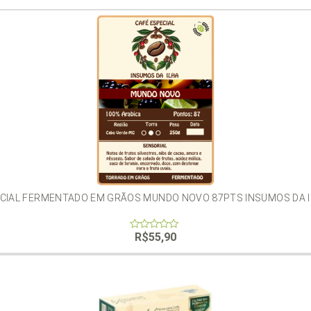
CIAL FERMENTADO EM GRÃOS MUNDO NOVO 87PTS INSUMOS DA I
R$
55,90
0
out
of
5