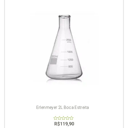
Erlenmeyer 2L Boca Estreita
R$
119,90
0
out