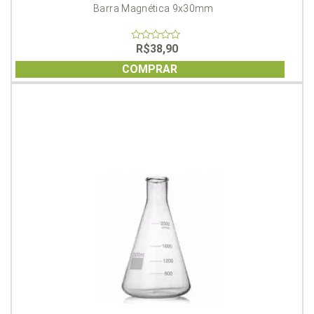
Barra Magnética 9x30mm
R$
38,90
0
out
of
COMPRAR
5