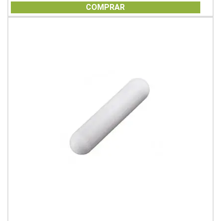
of
COMPRAR
5