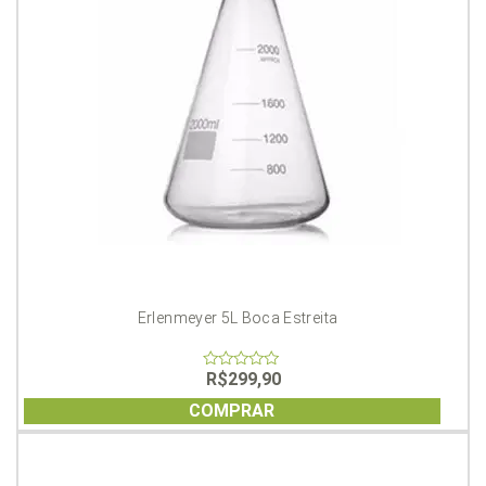
Erlenmeyer 5L Boca Estreita
R$
299,90
0
out
of
COMPRAR
5