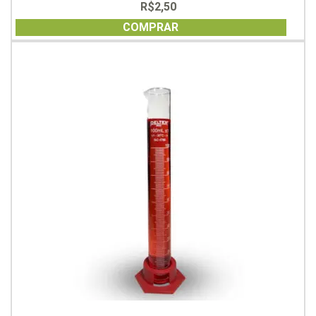
R$
2,50
0
out
of
COMPRAR
5