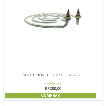
RESISTÊNCIA TUBULAR 4000W 220V
R$
300,00
0
out
of
COMPRAR
5