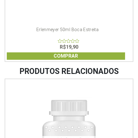
Erlenmeyer 50ml Boca Estreita
R$
19,90
0
out
of
COMPRAR
5
PRODUTOS RELACIONADOS