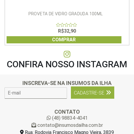
PROVETA DE VIDRO GRADUDA 100ML
R$
32,90
0
out
of
COMPRAR
5
CONFIRA NOSSO INSTAGRAM
INSCREVA-SE NA INSUMOS DA ILHA
E
CADASTRE-SE
-
m
a
CONTATO
i
(48) 98834-4041
l
contato@insumosdailha.com.br
*
Rua: Rodovia Francisco Magno Vieira, 3839