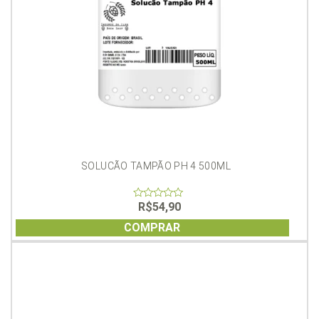
SOLUCÃO TAMPÃO PH 4 500ML
R$
54,90
0
out
of
COMPRAR
5