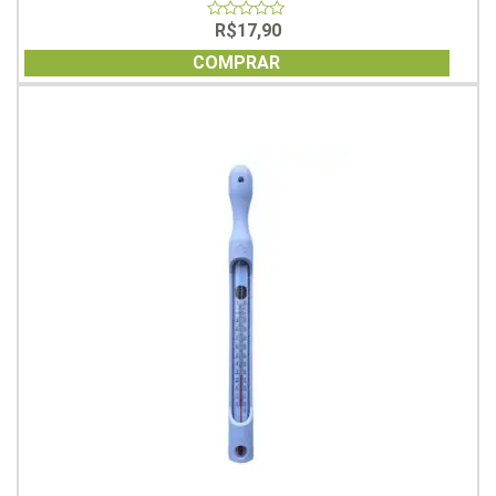
R$
17,90
0
out
of
COMPRAR
5