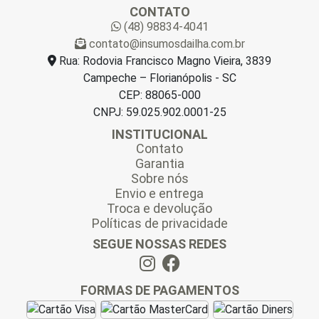
a
CONTATO
i
(48) 98834-4041
l
contato@insumosdailha.com.br
*
Rua: Rodovia Francisco Magno Vieira, 3839
Campeche – Florianópolis - SC
CEP: 88065-000
CNPJ: 59.025.902.0001-25
INSTITUCIONAL
Contato
Garantia
Sobre nós
Envio e entrega
Troca e devolução
Políticas de privacidade
SEGUE NOSSAS REDES
FORMAS DE PAGAMENTOS