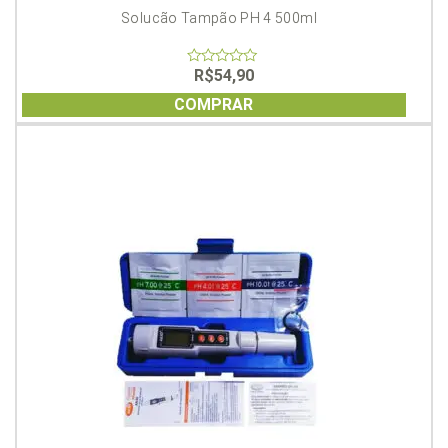
Solucão Tampão PH 4 500ml
R$
54,90
0
out
of
COMPRAR
5