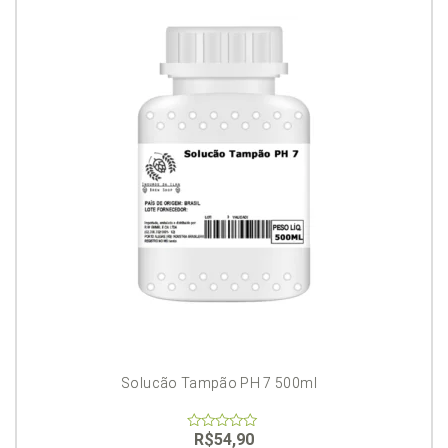
Solucão Tampão PH 7 500ml
R$
54,90
0