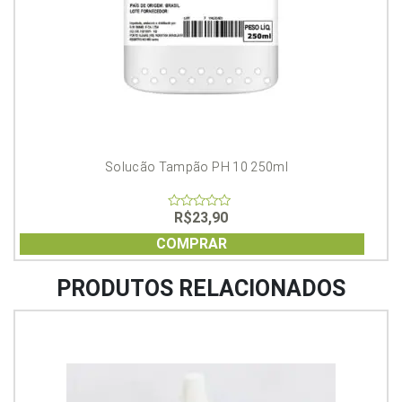
Solucão Tampão PH 10 250ml
R$
23,90
0
out
of
COMPRAR
5
PRODUTOS RELACIONADOS