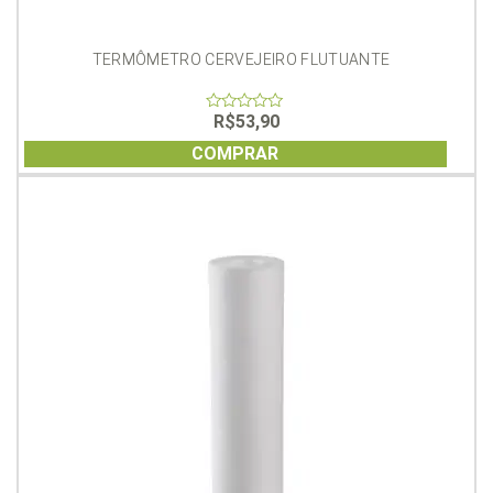
TERMÔMETRO CERVEJEIRO FLUTUANTE
R$
53,90
0
out
of
COMPRAR
5