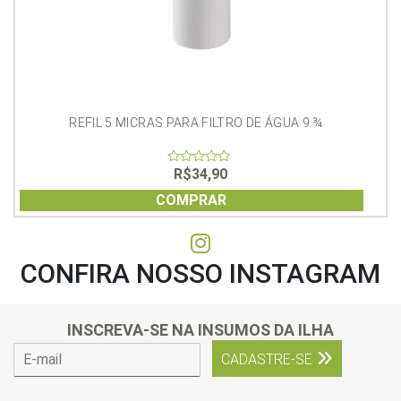
REFIL 5 MICRAS PARA FILTRO DE ÁGUA 9 ¾
R$
34,90
0
out
of
COMPRAR
5
CONFIRA NOSSO INSTAGRAM
INSCREVA-SE NA INSUMOS DA ILHA
E
CADASTRE-SE
-
m