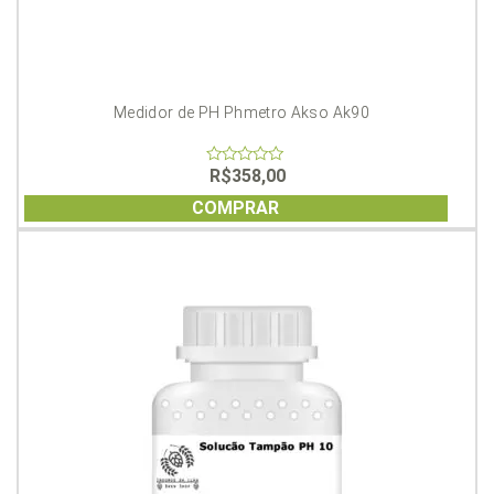
Medidor de PH Phmetro Akso Ak90
R$
358,00
0
out
of
COMPRAR
5