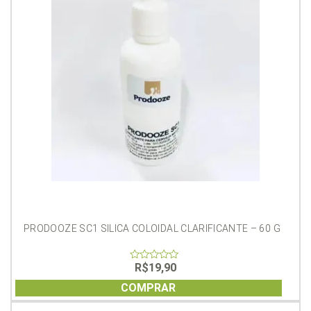
PRODOOZE SC1 SILICA COLOIDAL CLARIFICANTE – 60 G
R$
19,90
0
out
of
COMPRAR
5