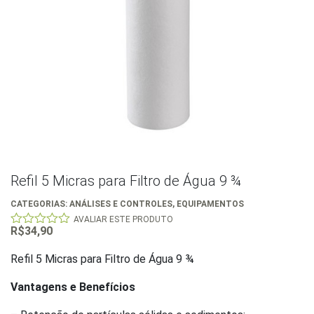
Refil 5 Micras para Filtro de Água 9 ¾
CATEGORIAS:
ANÁLISES E CONTROLES
,
EQUIPAMENTOS
AVALIAR ESTE PRODUTO
R$
34,90
0
out
of
Refil 5 Micras para Filtro de Água 9 ¾
5
Vantagens e Benefícios