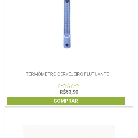
TERMÔMETRO CERVEJEIRO FLUTUANTE
R$
53,90
0
out
of
COMPRAR
5