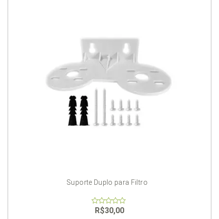
Suporte Duplo para Filtro
R$
30,00
0
out