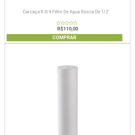
Carcaça 9.3/4 Filtro De Agua Rosca De 1/2′
R$
110,00
0
out
of
COMPRAR
5