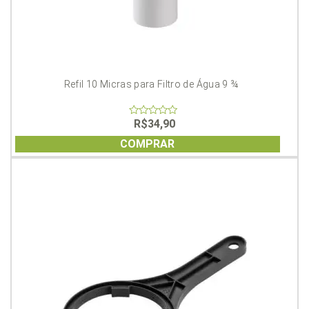
Refil 10 Micras para Filtro de Água 9 ¾
R$
34,90
0
out
of
COMPRAR
5