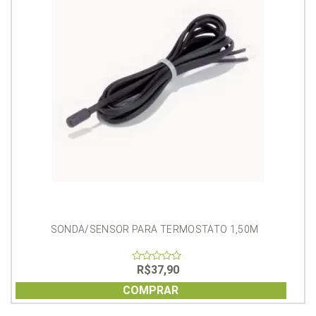
SONDA/SENSOR PARA TERMOSTATO 1,50M
R$
37,90
0
out
of
COMPRAR
5