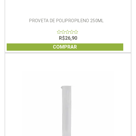
PROVETA DE POLIPROPILENO 250ML
R$
26,90
0
out
of
COMPRAR
5