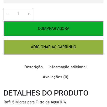
Refil
-
+
5
Micras
para
COMPRAR AGORA
Filtro
de
Água
ADICIONAR AO CARRINHO
9
¾
quantidade
Descrição
Informação adicional
Avaliações (0)
DETALHES DO PRODUTO
Refil 5 Micras para Filtro de Água 9 ¾