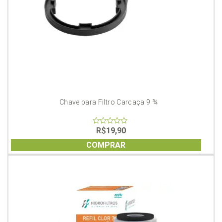
Chave para Filtro Carcaça 9 ¾
R$
19,90
0
out
of
COMPRAR
5