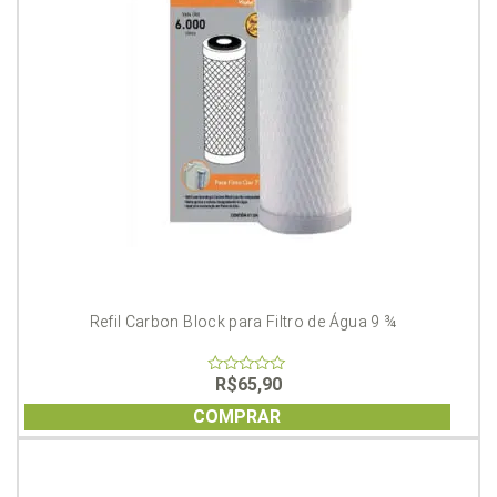
Refil Carbon Block para Filtro de Água 9 ¾
R$
65,90
0
out
of
COMPRAR
5