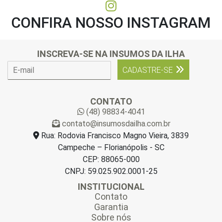
CONFIRA NOSSO INSTAGRAM
INSCREVA-SE NA INSUMOS DA ILHA
E
CADASTRE-SE
-
m
a
CONTATO
i
(48) 98834-4041
l
contato@insumosdailha.com.br
*
Rua: Rodovia Francisco Magno Vieira, 3839
Campeche – Florianópolis - SC
CEP: 88065-000
CNPJ: 59.025.902.0001-25
INSTITUCIONAL
Contato
Garantia
Sobre nós