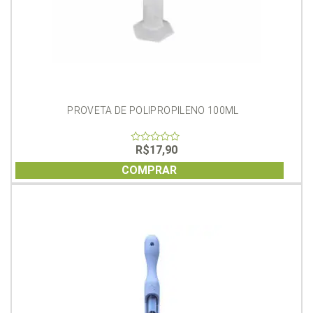
PROVETA DE POLIPROPILENO 100ML
R$
17,90
0
out
of
COMPRAR
5