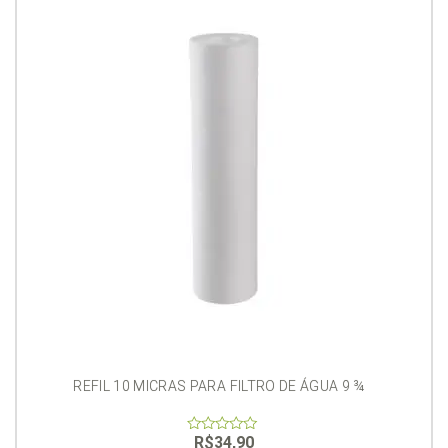
REFIL 10 MICRAS PARA FILTRO DE ÁGUA 9 ¾
R$
34,90
0