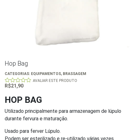
Hop Bag
CATEGORIAS:
EQUIPAMENTOS
,
BRASSAGEM
AVALIAR ESTE PRODUTO
R$
21,90
0
out
of
HOP BAG
5
Utilizado principalmente para armazenagem de lúpulo
durante fervura e maturação.
Usado para ferver Lúpulo.
Podem ser esterilizado e re-utilizado várias vezes.