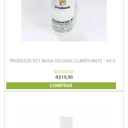
PRODOOZE SC1 SILICA COLOIDAL CLARIFICANTE – 60 G
R$
19,90
0
out
of
COMPRAR
5