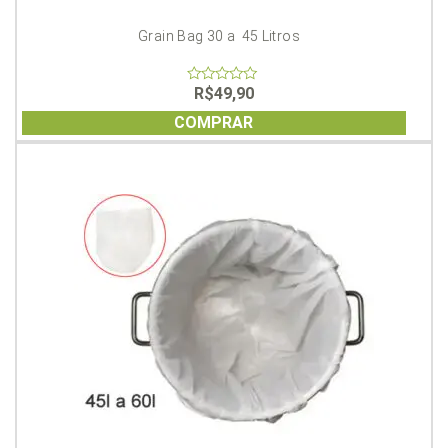
Grain Bag 30 a  45 Litros
R$
49,90
0
out
of
COMPRAR
5