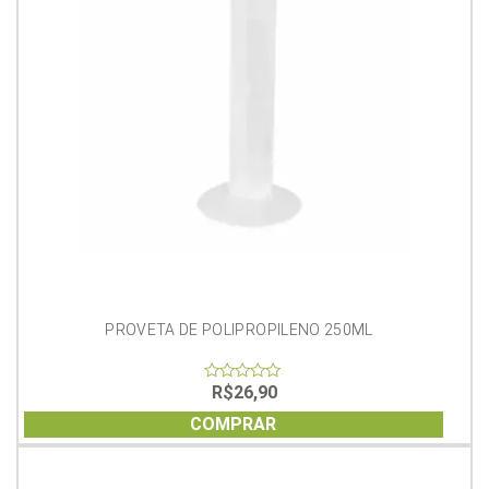
PROVETA DE POLIPROPILENO 250ML
R$
26,90
0
out
of
COMPRAR
5