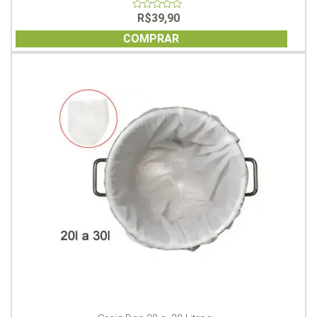
R$
39,90
0
out
of
COMPRAR
5