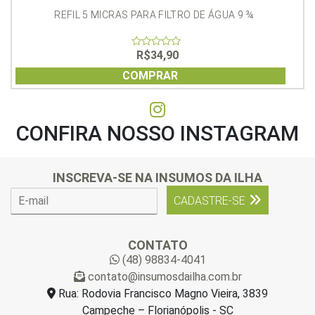
REFIL 5 MICRAS PARA FILTRO DE ÁGUA 9 ¾
R$
34,90
0
out
of
COMPRAR
5
CONFIRA NOSSO INSTAGRAM
INSCREVA-SE NA INSUMOS DA ILHA
E
CADASTRE-SE
-
m
a
CONTATO
i
(48) 98834-4041
l
contato@insumosdailha.com.br
*
Rua: Rodovia Francisco Magno Vieira, 3839
Campeche – Florianópolis - SC