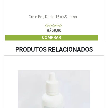
Grain Bag Duplo 45 a 65 Litros
R$
59,90
0
out
of
COMPRAR
5
PRODUTOS RELACIONADOS