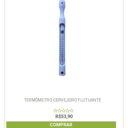
TERMÔMETRO CERVEJEIRO FLUTUANTE
R$
53,90
0
out
of
COMPRAR
5