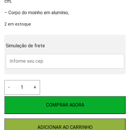
cm;
– Corpo do moinho em alumínio;
2 em estoque
Simulação de frete
Moedor
-
+
de
Rolos
quantidade
COMPRAR AGORA
ADICIONAR AO CARRINHO