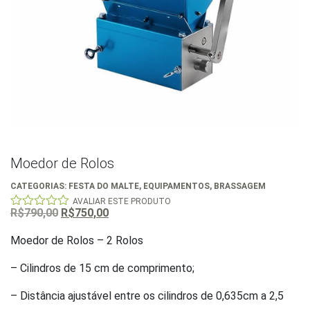
Moedor de Rolos
CATEGORIAS:
FESTA DO MALTE
,
EQUIPAMENTOS
,
BRASSAGEM
AVALIAR ESTE PRODUTO
O
O
R$
790,00
R$
750,00
0
out
preço
preço
of
Moedor de Rolos – 2 Rolos
original
atual
5
era:
é:
– Cilindros de 15 cm de comprimento;
R$790,00.
R$750,00.
– Distância ajustável entre os cilindros de 0,635cm a 2,5