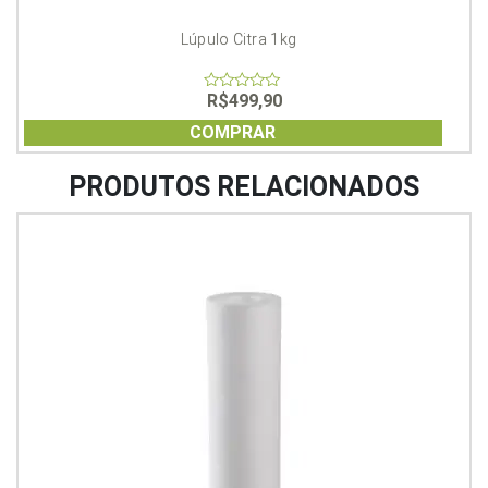
Lúpulo Citra 1kg
R$
499,90
0
out
of
COMPRAR
5
PRODUTOS RELACIONADOS