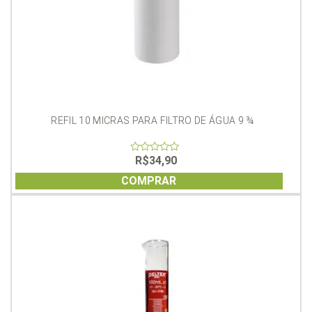
REFIL 10 MICRAS PARA FILTRO DE ÁGUA 9 ¾
R$
34,90
0
out
of
COMPRAR
5