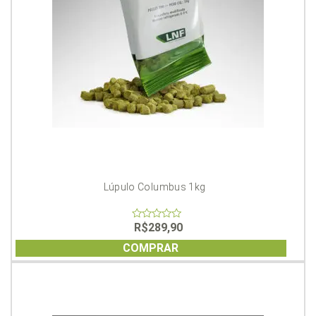
Lúpulo Columbus 1kg
R$
289,90
0
out
of
COMPRAR
5