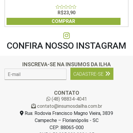
R$
23,90
0
out
of
COMPRAR
5
CONFIRA NOSSO INSTAGRAM
INSCREVA-SE NA INSUMOS DA ILHA
E
CADASTRE-SE
-
m
a
CONTATO
i
(48) 98834-4041
l
contato@insumosdailha.com.br
*
Rua: Rodovia Francisco Magno Vieira, 3839
Campeche – Florianópolis - SC
CEP: 88065-000