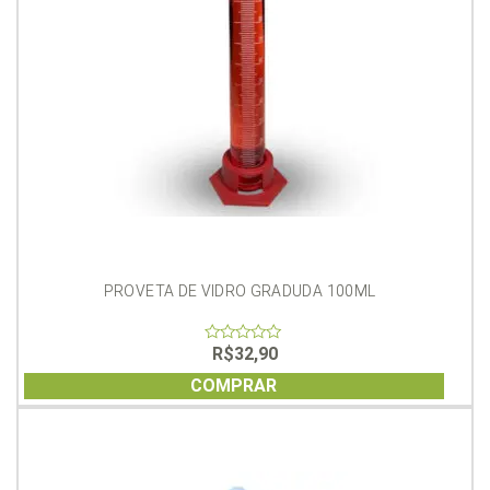
PROVETA DE VIDRO GRADUDA 100ML
R$
32,90
0
out
of
COMPRAR
5