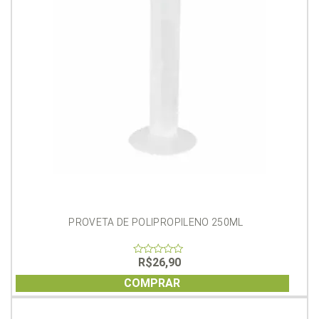
PROVETA DE POLIPROPILENO 250ML
R$
26,90
0
out
of
COMPRAR
5