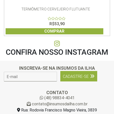
TERMÔMETRO CERVEJEIRO FLUTUANTE
R$
53,90
0
out
of
COMPRAR
5
CONFIRA NOSSO INSTAGRAM
INSCREVA-SE NA INSUMOS DA ILHA
E
CADASTRE-SE
-
m
a
CONTATO
i
(48) 98834-4041
l
contato@insumosdailha.com.br
*
Rua: Rodovia Francisco Magno Vieira, 3839