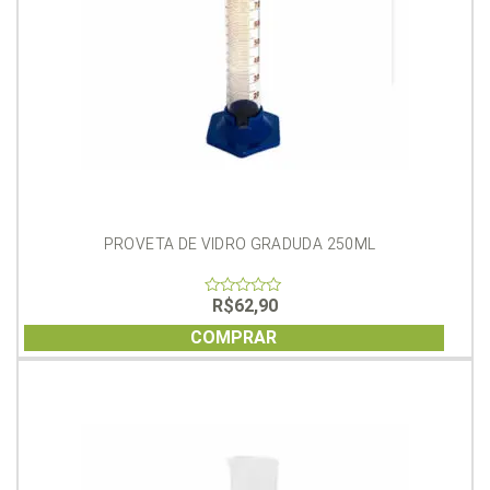
PROVETA DE VIDRO GRADUDA 250ML
R$
62,90
0
out
of
COMPRAR
5