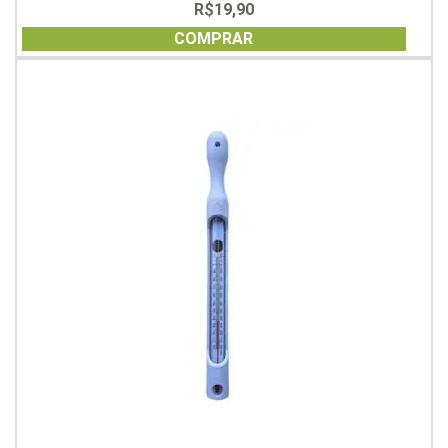
R$
19,90
0
out
of
COMPRAR
5