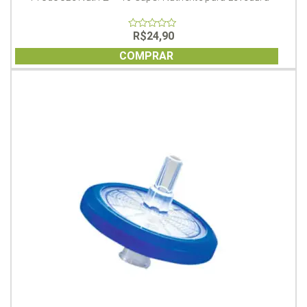
R$
24,90
0
out
of
COMPRAR
5