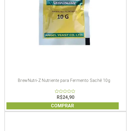
BrewNutri-Z Nutriente para Fermento Sachê 10g
R$
24,90
0
out
of
COMPRAR
5