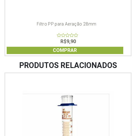
Filtro PP para Aeração 28mm
R$
9,90
0
out
of
COMPRAR
5
PRODUTOS RELACIONADOS