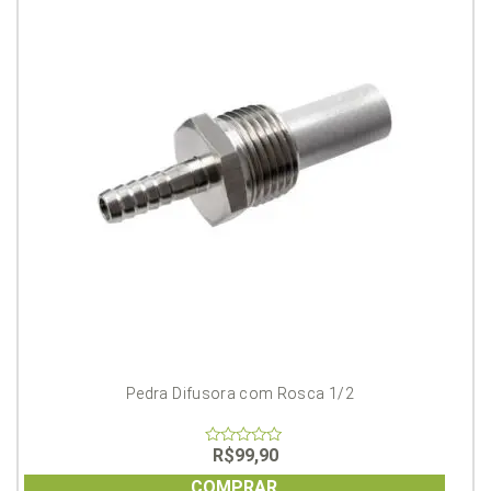
Pedra Difusora com Rosca 1/2
R$
99,90
0
out
of
COMPRAR