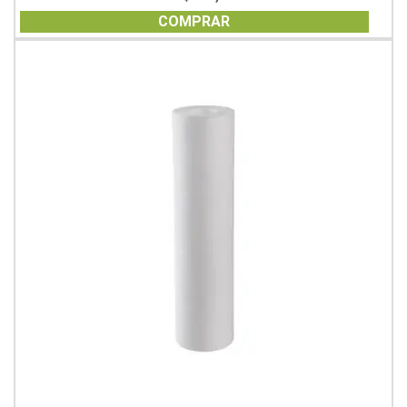
out
of
COMPRAR
5