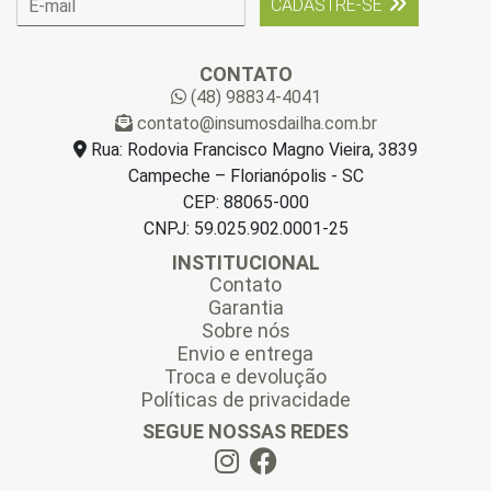
CADASTRE-SE
-
m
a
CONTATO
i
(48) 98834-4041
l
contato@insumosdailha.com.br
*
Rua: Rodovia Francisco Magno Vieira, 3839
Campeche – Florianópolis - SC
CEP: 88065-000
CNPJ: 59.025.902.0001-25
INSTITUCIONAL
Contato
Garantia
Sobre nós
Envio e entrega
Troca e devolução
Políticas de privacidade
SEGUE NOSSAS REDES