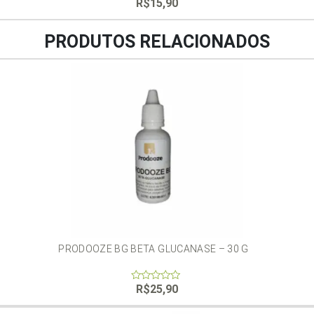
R$
15,90
0
out
of
5
PRODUTOS RELACIONADOS
PRODOOZE BG BETA GLUCANASE – 30 G
R$
25,90
0
out
of