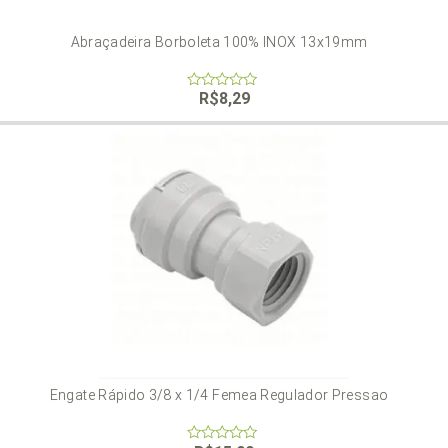
Abraçadeira Borboleta 100% INOX 13x19mm
R$
8,29
0
out
of
5
Engate Rápido 3/8 x 1/4 Femea Regulador Pressao