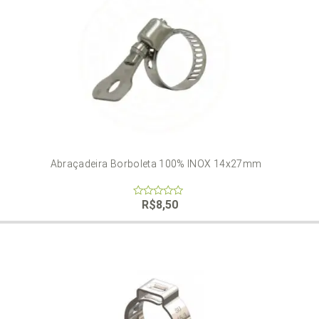
Abraçadeira Borboleta 100% INOX 14x27mm
R$
8,50
0
out
of
5