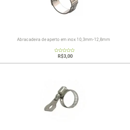
Abracadeira de aperto em inox 10,3mm-12,8mm
R$
3,00
0
out
of
5