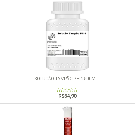
5
SOLUCÃO TAMPÃO PH 4 500ML
R$
54,90
0
out
of
5