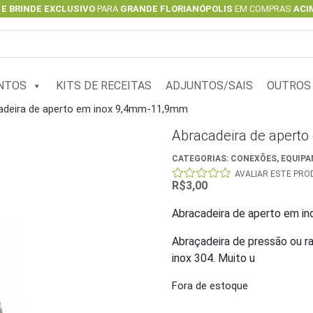
 E BRINDE EXCLUSIVO
PARA
GRANDE FLORIANÓPOLIS
EM COMPRAS
ACIM
NTOS
KITS DE RECEITAS
ADJUNTOS/SAIS
OUTROS
adeira de aperto em inox 9,4mm-11,9mm
Abracadeira de apert
CATEGORIAS:
CONEXÕES
,
EQUIP
AVALIAR ESTE PR
R$
3,00
0
out
of
Abracadeira de aperto em 
5
Abraçadeira de pressão ou r
inox 304. Muito u
Fora de estoque