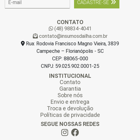
CADASTRE-SE
-
m
a
CONTATO
i
(48) 98834-4041
l
contato@insumosdailha.com.br
*
Rua: Rodovia Francisco Magno Vieira, 3839
Campeche – Florianópolis - SC
CEP: 88065-000
CNPJ: 59.025.902.0001-25
INSTITUCIONAL
Contato
Garantia
Sobre nós
Envio e entrega
Troca e devolução
Políticas de privacidade
SEGUE NOSSAS REDES