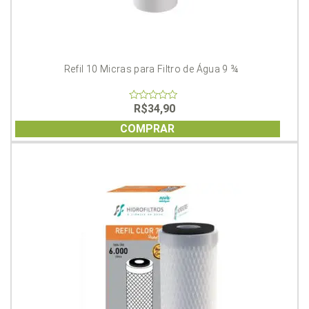
Refil 10 Micras para Filtro de Água 9 ¾
R$
34,90
0
out
of
COMPRAR
5