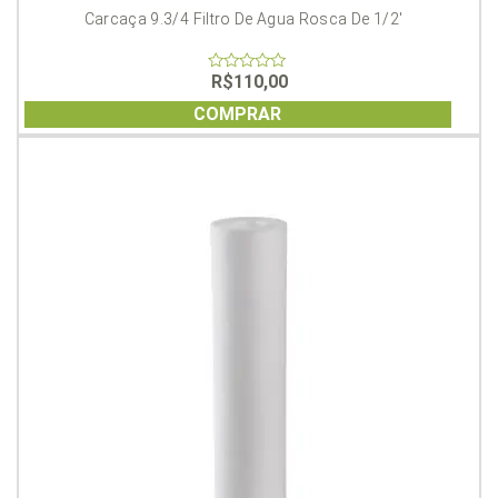
Carcaça 9.3/4 Filtro De Agua Rosca De 1/2′
R$
110,00
0
out
of
COMPRAR
5