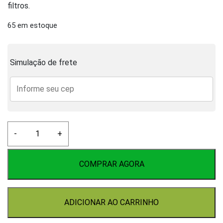
filtros.
65 em estoque
Simulação de frete
Niple
-
+
PP
Rosca
1/2
COMPRAR AGORA
quantidade
ADICIONAR AO CARRINHO