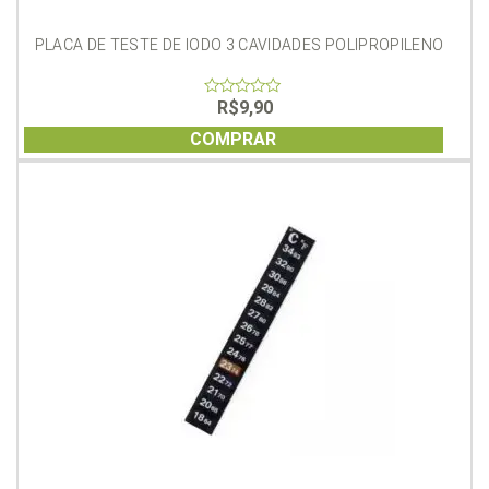
PLACA DE TESTE DE IODO 3 CAVIDADES POLIPROPILENO
R$
9,90
0
out
of
COMPRAR
5