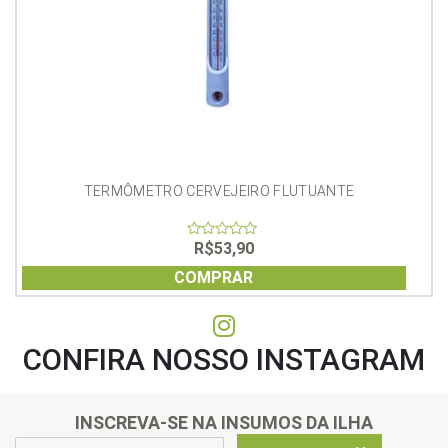
TERMÔMETRO CERVEJEIRO FLUTUANTE
R$
53,90
0
out
of
COMPRAR
5
CONFIRA NOSSO INSTAGRAM
INSCREVA-SE NA INSUMOS DA ILHA
E