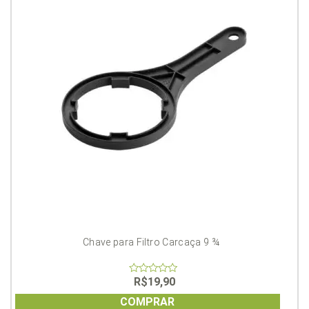
Chave para Filtro Carcaça 9 ¾
R$
19,90
0
out
of
COMPRAR
5