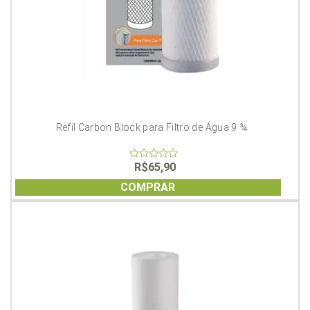
Refil Carbon Block para Filtro de Água 9 ¾
R$
65,90
0
out
of
COMPRAR
5