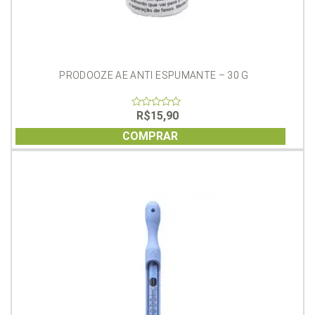
PRODOOZE AE ANTI ESPUMANTE – 30 G
R$
15,90
0
out
of
COMPRAR
5