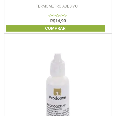
TERMOMETRO ADESIVO
R$
14,90
0
out
of
COMPRAR
5