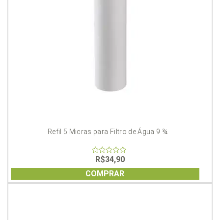
Refil 5 Micras para Filtro de Água 9 ¾
R$
34,90
0
out
of
COMPRAR
5