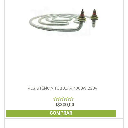
RESISTÊNCIA TUBULAR 4000W 220V
R$
300,00
0
out
of
COMPRAR
5