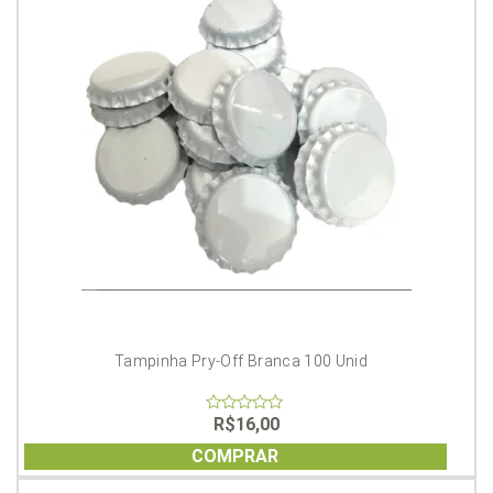
Tampinha Pry-Off Branca 100 Unid
R$
16,00
0
out
of
COMPRAR
5