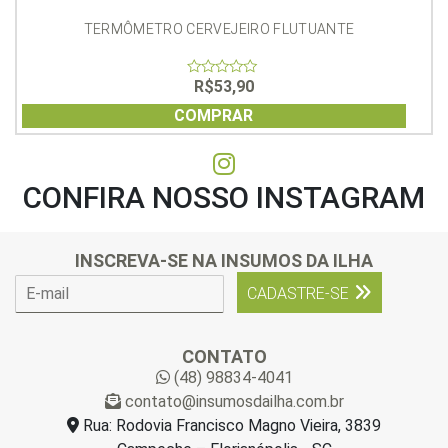
TERMÔMETRO CERVEJEIRO FLUTUANTE
R$
53,90
0
out
of
COMPRAR
5
CONFIRA NOSSO INSTAGRAM
INSCREVA-SE NA INSUMOS DA ILHA
E
CADASTRE-SE
-
m
a
CONTATO
i
(48) 98834-4041
l
contato@insumosdailha.com.br
*
Rua: Rodovia Francisco Magno Vieira, 3839