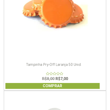
Tampinha Pry-Off Laranja 50 Unid.
O
O
R$
8,00
R$
7,00
0
out
preço
preço
of
COMPRAR
original
atual
5
era:
é:
R$8,00.
R$7,00.