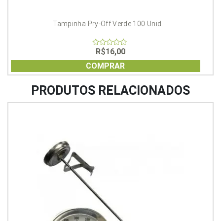
Tampinha Pry-Off Verde 100 Unid.
R$
16,00
0
out
of
COMPRAR
5
PRODUTOS RELACIONADOS