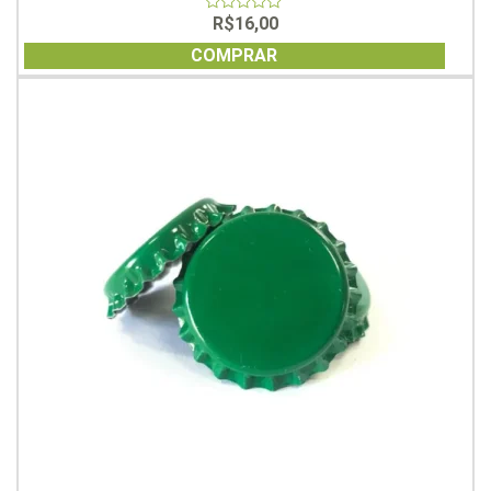
R$
16,00
0
out
of
COMPRAR
5