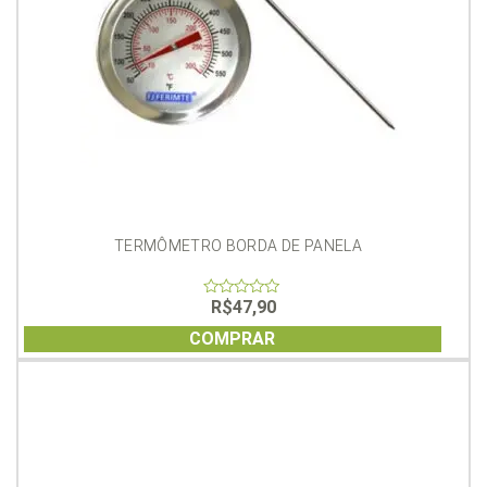
TERMÔMETRO BORDA DE PANELA
R$
47,90
0
out
of
COMPRAR
5