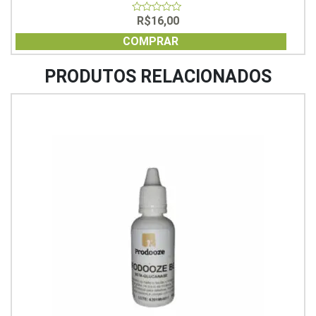
R$
16,00
0
out
of
COMPRAR
5
PRODUTOS RELACIONADOS