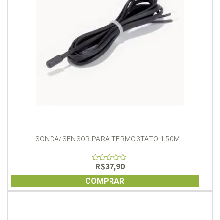
SONDA/SENSOR PARA TERMOSTATO 1,50M
R$
37,90
0
out
of
COMPRAR
5