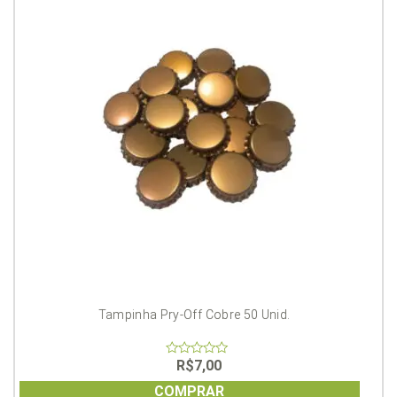
Tampinha Pry-Off Cobre 50 Unid.
R$
7,00
0
out
of
COMPRAR