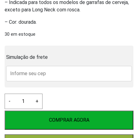
– Indicada para todos os modelos de garrafas de cerveja,
exceto para Long Neck com rosca.
– Cor: dourada.
30 em estoque
Simulação de frete
Tampinha
-
+
Pry-
Off
Dourada
COMPRAR AGORA
100
Unid.