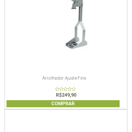
Arrolhador Ajuste Fino
R$
249,90
0
out
of
COMPRAR
5