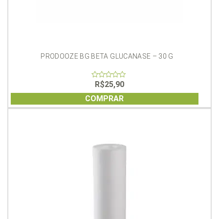
PRODOOZE BG BETA GLUCANASE – 30 G
R$
25,90
0
out
of
COMPRAR
5