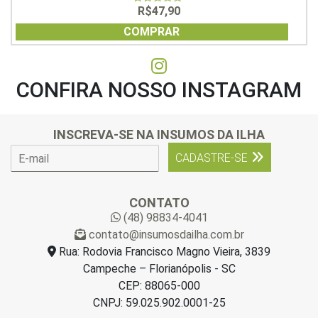
R$
47,90
0
out
of
COMPRAR
5
CONFIRA NOSSO INSTAGRAM
INSCREVA-SE NA INSUMOS DA ILHA
E
CADASTRE-SE
-
m
a
CONTATO
i
(48) 98834-4041
l
contato@insumosdailha.com.br
*
Rua: Rodovia Francisco Magno Vieira, 3839
Campeche – Florianópolis - SC
CEP: 88065-000
CNPJ: 59.025.902.0001-25