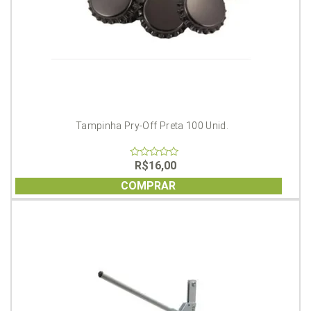
Tampinha Pry-Off Preta 100 Unid.
R$
16,00
0
out
of
COMPRAR
5