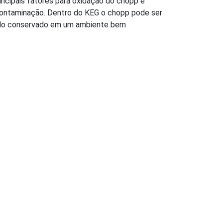
incipais fatores para oxidação do chopp e
contaminação. Dentro do KEG o chopp pode ser
ndo conservado em um ambiente bem