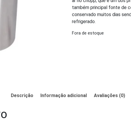
ar no chopp, que é um dos pr
também principal fonte de 
conservado muitos dias se
refrigerado.
Fora de estoque
Descrição
Informação adicional
Avaliações (0)
TO