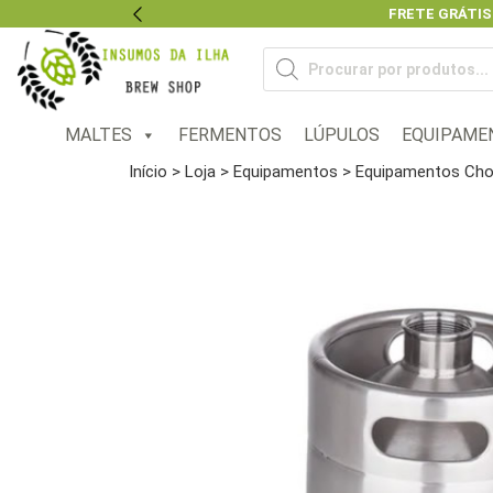
FRETE GRÁTIS
Previous
Pesquisar
produtos
MALTES
FERMENTOS
LÚPULOS
EQUIPAME
Início
>
Loja
>
Equipamentos
>
Equipamentos Chop