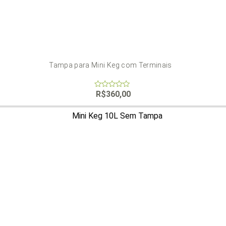
Tampa para Mini Keg com Terminais
R$
360,00
0
out
of
5