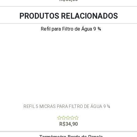
out
of
5
PRODUTOS RELACIONADOS
REFIL 5 MICRAS PARA FILTRO DE ÁGUA 9 ¾
R$
34,90
0
out
of
5