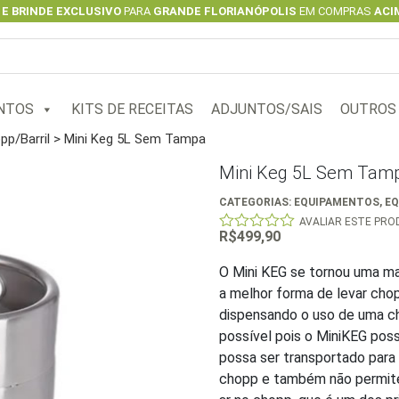
 E BRINDE EXCLUSIVO
PARA
GRANDE FLORIANÓPOLIS
EM COMPRAS
ACIM
NTOS
KITS DE RECEITAS
ADJUNTOS/SAIS
OUTROS
p/Barril
> Mini Keg 5L Sem Tampa
Mini Keg 5L Sem Tam
CATEGORIAS:
EQUIPAMENTOS
,
EQ
AVALIAR ESTE PR
R$
499,90
0
out
of
O Mini KEG se tornou uma ma
5
a melhor forma de levar chop
dispensando o uso de uma ch
possível pois o MiniKEG pos
possa ser transportado para
chopp e também não permite