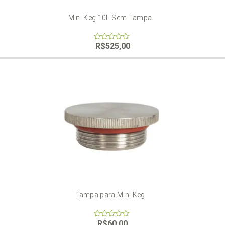
Mini Keg 10L Sem Tampa
R$
525,00
0
out
of
5
Tampa para Mini Keg
R$
60,00
0