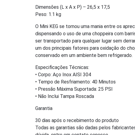
Dimensões (L x A x P) – 26,5 x 17,5
Peso: 1.1 kg
O Mini KEG se tornou uma mania entre os aprec
dispensando o uso de uma choppeira com barris
ser transportado para qualquer lugar sem der
um dos principais fatores para oxidação do c
conservado em um ambiente bem refrigerado.
Especificações Técnicas:
• Corpo: Aço Inox AISI 304
• Tempo de Resfriamento: 40 Minutos
• Pressão Máxima Suportada: 25 PSI
• Não Inclui Tampa Roscada
Garantia
30 dias após o recebimento do produto
Todas as garantias são dadas pelos fabricante
dúvida, entre em contato conosco.