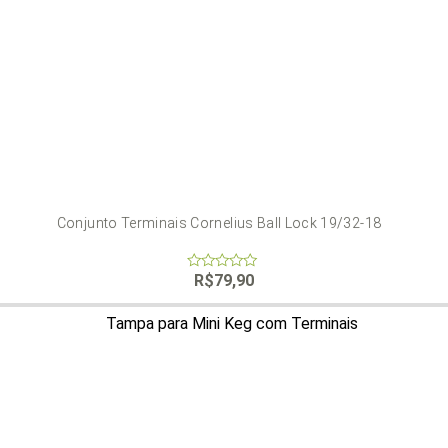
Conjunto Terminais Cornelius Ball Lock 19/32-18
R$
79,90
0
out
of
5