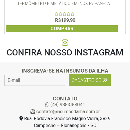
TERMÔMETRO BIMETÁLICO EM INOX P/ PANELA
R$
199,90
0
out
of
COMPRAR
5
CONFIRA NOSSO INSTAGRAM
INSCREVA-SE NA INSUMOS DA ILHA
E
CADASTRE-SE
-
m
a
CONTATO
i
(48) 98834-4041
l
contato@insumosdailha.com.br
*
Rua: Rodovia Francisco Magno Vieira, 3839
Campeche – Florianópolis - SC