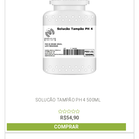
SOLUCÃO TAMPÃO PH 4 500ML
R$
54,90
0
out
of
COMPRAR
5