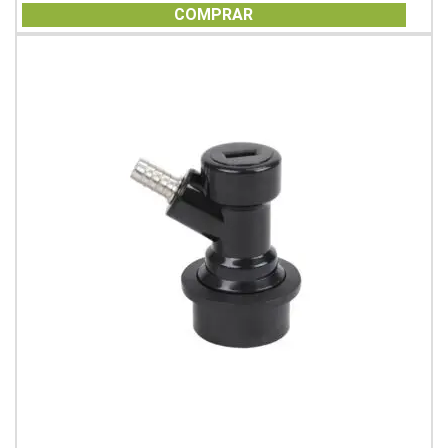
of
COMPRAR
5