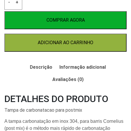
-
+
de
carbonatacao
para
COMPRAR AGORA
postmix
quantidade
ADICIONAR AO CARRINHO
Descrição
Informação adicional
Avaliações (0)
DETALHES DO PRODUTO
Tampa de carbonatacao para postmix
A tampa carbonatação em inox 304, para barris Cornelius
(post mix) é o método mais rápido de carbonatação