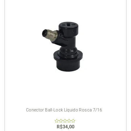
Conector Ball-Lock Líquido Rosca 7/16
R$
34,00
0
out