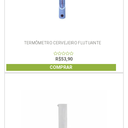
TERMÔMETRO CERVEJEIRO FLUTUANTE
R$
53,90
0
out
of
COMPRAR
5