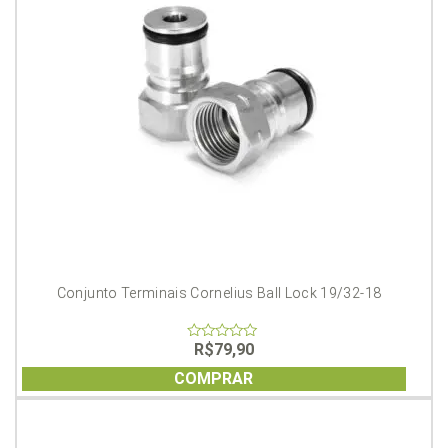
Conjunto Terminais Cornelius Ball Lock 19/32-18
R$
79,90
0
out
of
COMPRAR
5