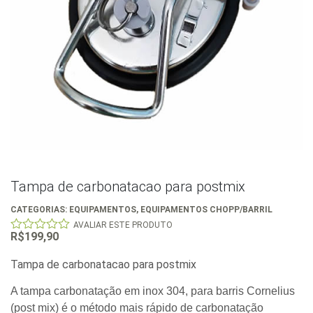
Tampa de carbonatacao para postmix
CATEGORIAS:
EQUIPAMENTOS
,
EQUIPAMENTOS CHOPP/BARRIL
AVALIAR ESTE PRODUTO
R$
199,90
0
out
of
Tampa de carbonatacao para postmix
5
A tampa carbonatação em inox 304, para barris Cornelius
(post mix) é o método mais rápido de carbonatação