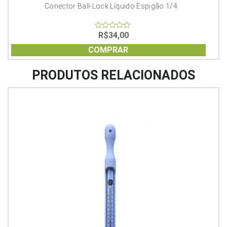
Conector Ball-Lock Líquido Espigão 1/4
R$
34,00
0
out
of
COMPRAR
5
PRODUTOS RELACIONADOS