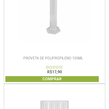
PROVETA DE POLIPROPILENO 100ML
R$
17,90
0
out
of
COMPRAR
5