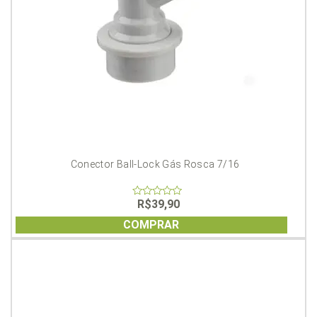
Conector Ball-Lock Gás Rosca 7/16
R$
39,90
0
out
of
COMPRAR
5