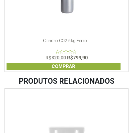
Cilindro CO2 6kg Ferro
O
O
R$
820,00
R$
799,90
0
out
preço
preço
of
COMPRAR
original
atual
5
era:
é:
R$820,00.
R$799,90.
PRODUTOS RELACIONADOS