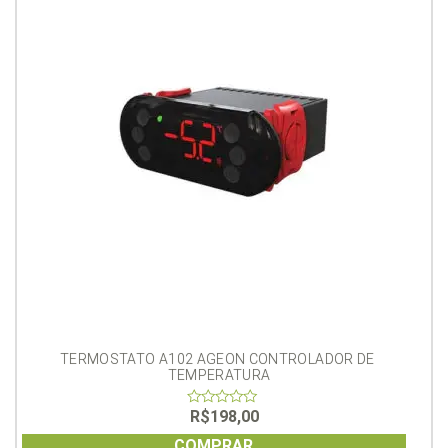
TERMOSTATO A102 AGEON CONTROLADOR DE 
TEMPERATURA
R$
198,00
0
out
of
COMPRAR