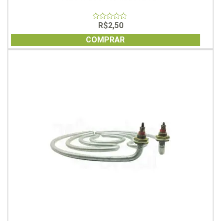
R$
2,50
0
out
of
COMPRAR
5