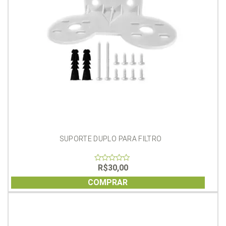
SUPORTE DUPLO PARA FILTRO
R$
30,00
0
out
of
COMPRAR
5