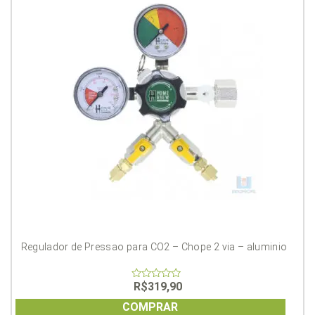
Regulador de Pressao para CO2 – Chope 2 via – aluminio
R$
319,90
0
out
of
COMPRAR
5