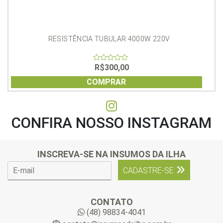
RESISTÊNCIA TUBULAR 4000W 220V
R$
300,00
0
out
of
COMPRAR
5
CONFIRA NOSSO INSTAGRAM
INSCREVA-SE NA INSUMOS DA ILHA
E
CADASTRE-SE
-
m
a
CONTATO
i
(48) 98834-4041
l