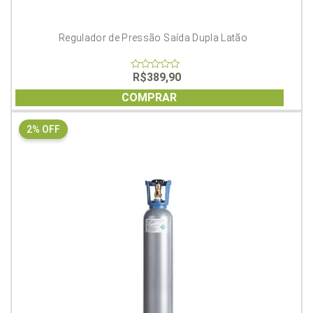
Regulador de Pressão Saída Dupla Latão
R$
389,90
0
out
of
COMPRAR
5
2% OFF