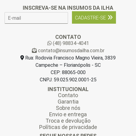
INSCREVA-SE NA INSUMOS DA ILHA
E
CADASTRE-SE
-
m
a
CONTATO
i
(48) 98834-4041
l
contato@insumosdailha.com.br
*
Rua: Rodovia Francisco Magno Vieira, 3839
Campeche – Florianópolis - SC
CEP: 88065-000
CNPJ: 59.025.902.0001-25
INSTITUCIONAL
Contato
Garantia
Sobre nós
Envio e entrega
Troca e devolução
Políticas de privacidade
SEGUE NOSSAS REDES