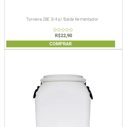
Torneira 28E 3/4 p/ Balde fermentador
R$
22,90
0
out
of
COMPRAR
5