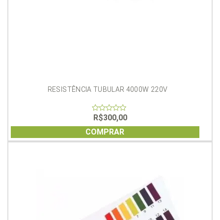
RESISTÊNCIA TUBULAR 4000W 220V
R$
300,00
0
out
of
COMPRAR
5