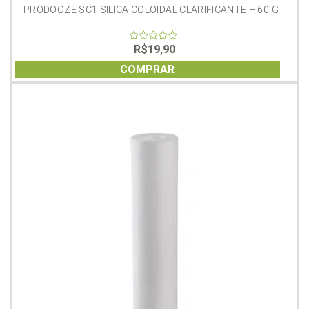
PRODOOZE SC1 SILICA COLOIDAL CLARIFICANTE – 60 G
R$
19,90
0
out
of
COMPRAR
5