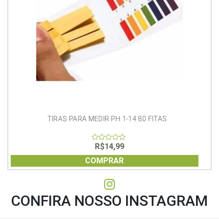
TIRAS PARA MEDIR PH 1-14 80 FITAS
R$
14,99
0
out
of
COMPRAR
5
CONFIRA NOSSO INSTAGRAM