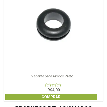
Vedante para Airlock Preto
R$
4,00
0
out
of
COMPRAR
5