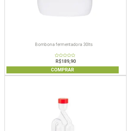
Bombona fermentadora 30lts
R$
189,90
0
out
of
COMPRAR
5