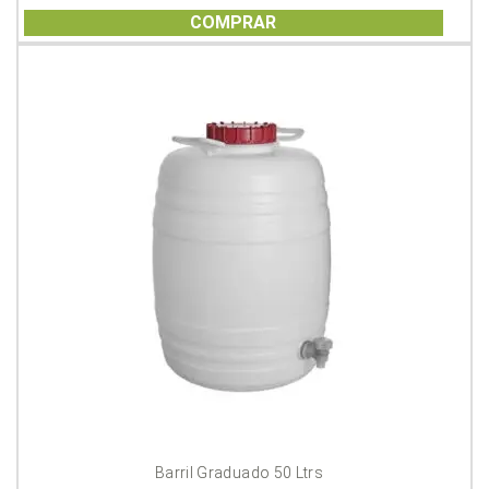
out
of
COMPRAR
5
Barril Graduado 50 Ltrs