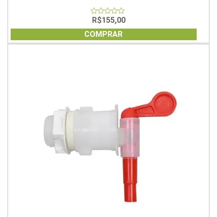
R$
155,00
0
out
of
COMPRAR
5