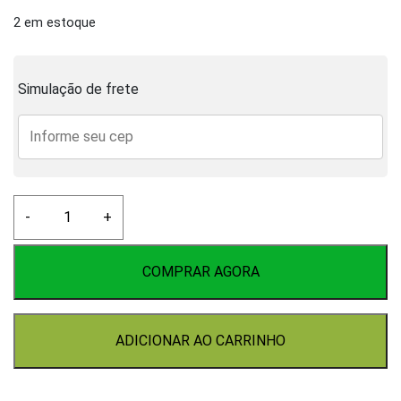
2 em estoque
Simulação de frete
Bombona
-
+
fermentadora
50lts
quantidade
COMPRAR AGORA
ADICIONAR AO CARRINHO