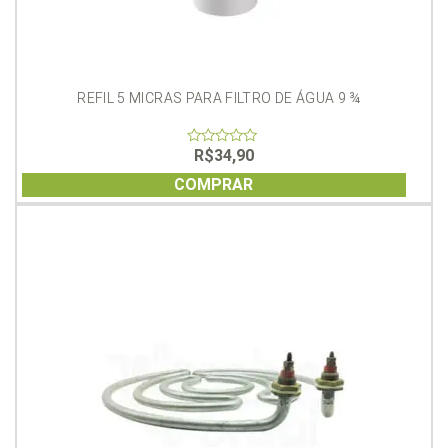
REFIL 5 MICRAS PARA FILTRO DE ÁGUA 9 ¾
R$
34,90
0
out
of
COMPRAR
5