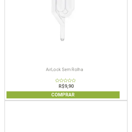
AirLock Sem Rolha
R$
9,90
0
out
of
COMPRAR
5