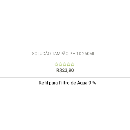
SOLUCÃO TAMPÃO PH 10 250ML
R$
23,90
0
out
of
5