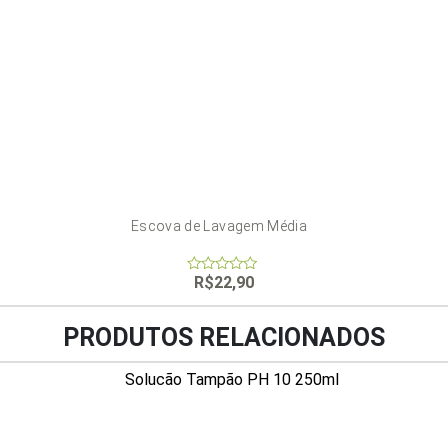
Escova de Lavagem Média
R$
22,90
0
out
of
5
PRODUTOS RELACIONADOS