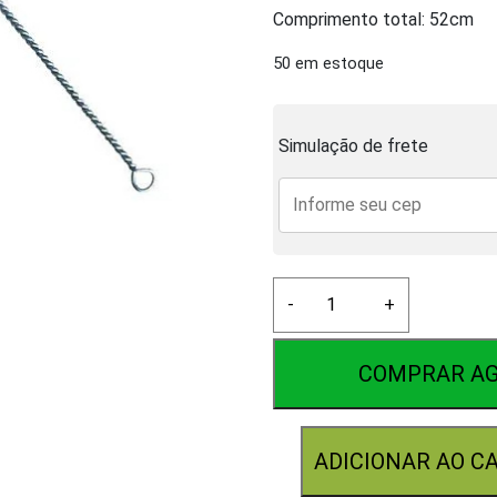
Comprimento total: 52cm
50 em estoque
Simulação de frete
Escova
-
+
de
Lavagem
Grande
COMPRAR A
quantidade
ADICIONAR AO C