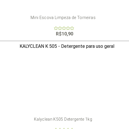
Mini Escova Limpeza de Torneiras
R$
10,90
0
out
of
5
Kalyclean K505 Detergente 1kg