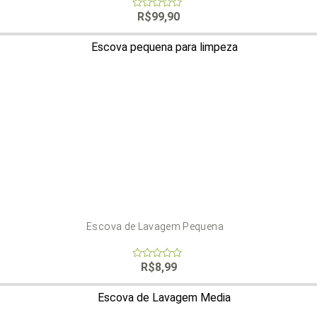
R$
99,90
0
out
of
5
Escova de Lavagem Pequena
R$
8,99
0
out
of
5