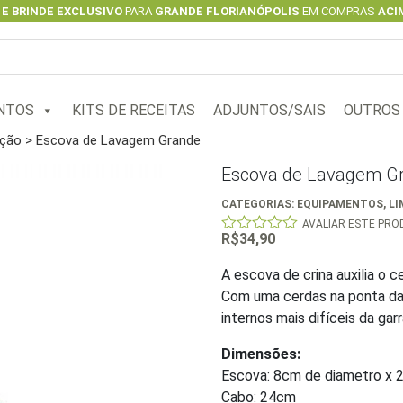
 E BRINDE EXCLUSIVO
PARA
GRANDE FLORIANÓPOLIS
EM COMPRAS
ACIM
NTOS
KITS DE RECEITAS
ADJUNTOS/SAIS
OUTROS
ação
> Escova de Lavagem Grande
Escova de Lavagem G
CATEGORIAS:
EQUIPAMENTOS
,
LI
AVALIAR ESTE PR
R$
34,90
0
out
of
A escova de crina auxilia o c
5
Com uma cerdas na ponta da
internos mais difíceis da garr
Dimensões:
Escova: 8cm de diametro x 
Cabo: 24cm