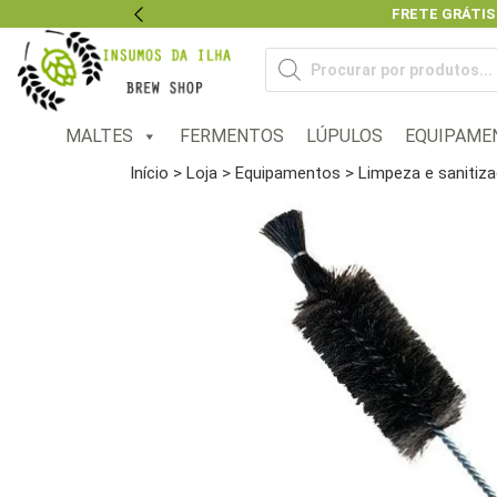
FRETE GRÁTIS
Previous
Pesquisar
produtos
MALTES
FERMENTOS
LÚPULOS
EQUIPAME
Início
>
Loja
>
Equipamentos
>
Limpeza e sanitiz