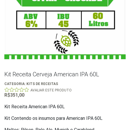
Kit Receita Cerveja American IPA 60L
CATEGORIA:
KITS DE RECEITAS
AVALIAR ESTE PRODUTO
R$
351,00
0
out
of
Kit Receita American IPA 60L
5
Kit Contendo os insumos para American IPA 60L
Maltes: Pilsen, Pale Ale, Munich e Carablond