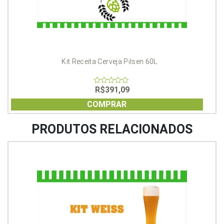
Kit Receita Cerveja Pilsen 60L
R$
391,09
0
out
of
COMPRAR
5
PRODUTOS RELACIONADOS