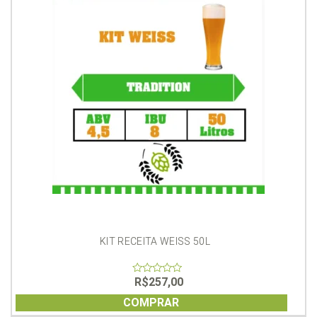
KIT RECEITA WEISS 50L
R$
257,00
0
out
of
COMPRAR
5