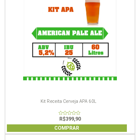
Kit Receita Cerveja APA 60L
R$
399,90
0
out
of
COMPRAR
5