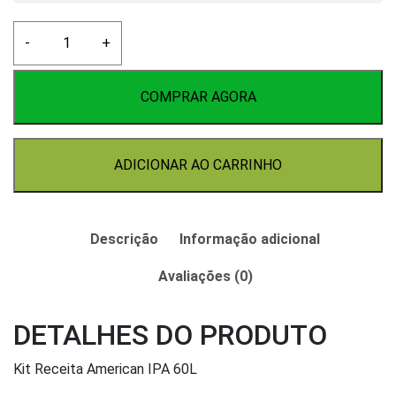
Kit
-
+
Receita
Cerveja
American
COMPRAR AGORA
IPA
60L
quantidade
ADICIONAR AO CARRINHO
Descrição
Informação adicional
Avaliações (0)
DETALHES DO PRODUTO
Kit Receita American IPA 60L