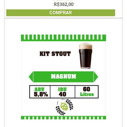
R$
362,00
0
out
of
COMPRAR
5