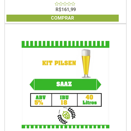
R$
161,99
0
out
of
COMPRAR
5