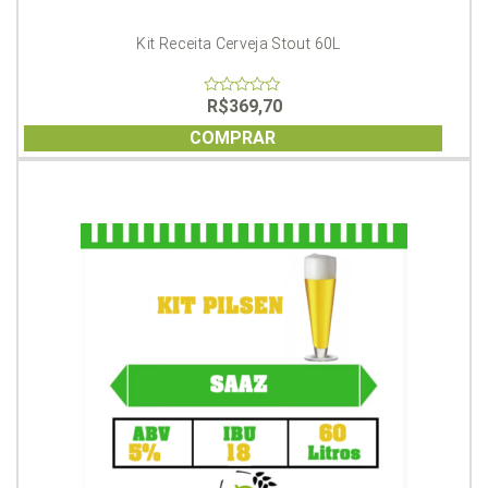
Kit Receita Cerveja Stout 60L
R$
369,70
0
out
of
COMPRAR
5