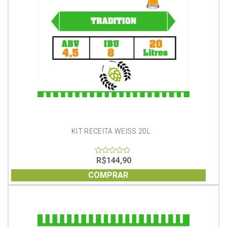
KIT RECEITA WEISS 20L
R$
144,90
0
out
of
COMPRAR
5