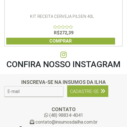
KIT RECEITA CERVEJA PILSEN 40L
R$
272,39
0
out
of
COMPRAR
5
CONFIRA NOSSO INSTAGRAM
INSCREVA-SE NA INSUMOS DA ILHA
E
CADASTRE-SE
-
m
a
CONTATO
i
(48) 98834-4041
l
contato@insumosdailha.com.br
*