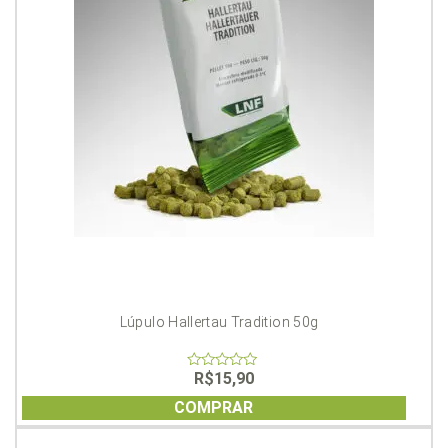
Lúpulo Hallertau Tradition 50g
R$
15,90
0
out
of
COMPRAR
5