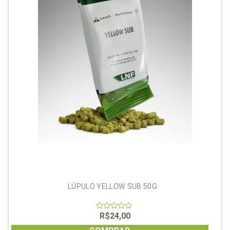
LÚPULO YELLOW SUB 50G
R$
24,00
0
out
of