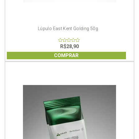
Lúpulo East Kent Golding 50g
R$
28,90
0
out
of
COMPRAR
5