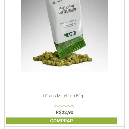
Lúpulo Mittelfruh 50g
R$
22,90
0
out
of
COMPRAR
5