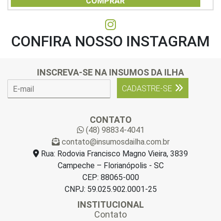
COMPRAR
5
CONFIRA NOSSO INSTAGRAM
INSCREVA-SE NA INSUMOS DA ILHA
E
CADASTRE-SE
-
m
a
CONTATO
i
(48) 98834-4041
l
contato@insumosdailha.com.br
*
Rua: Rodovia Francisco Magno Vieira, 3839
Campeche – Florianópolis - SC
CEP: 88065-000
CNPJ: 59.025.902.0001-25
INSTITUCIONAL
Contato