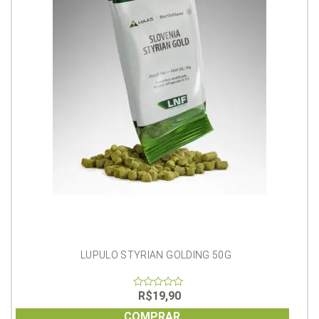
LUPULO STYRIAN GOLDING 50G
R$
19,90
0
out
of
COMPRAR