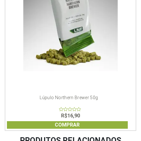
Lúpulo Northern Brewer 50g
R$
16,90
0
out
of
COMPRAR
5
PRODUTOS RELACIONADOS