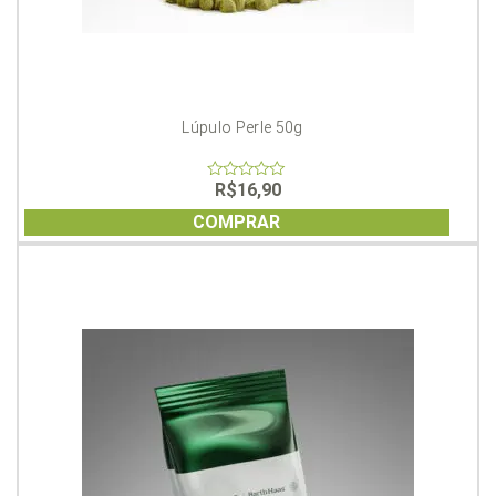
Lúpulo Perle 50g
R$
16,90
0
out
of
COMPRAR
5