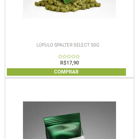
LÚPULO SPALTER SELECT 50G
R$
17,90
0
out
of
COMPRAR
5