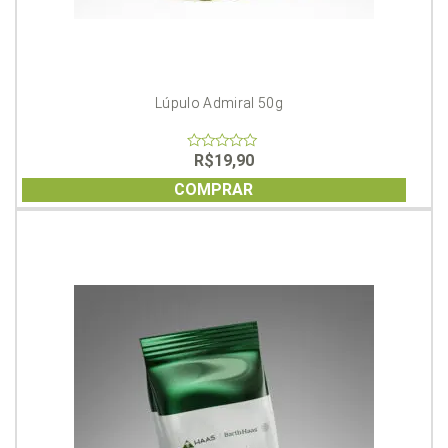
Lúpulo Admiral 50g
R$
19,90
0
out
of
COMPRAR
5