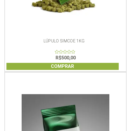
LÚPULO SIMCOE 1KG
R$
500,00
0
out
of
COMPRAR
5