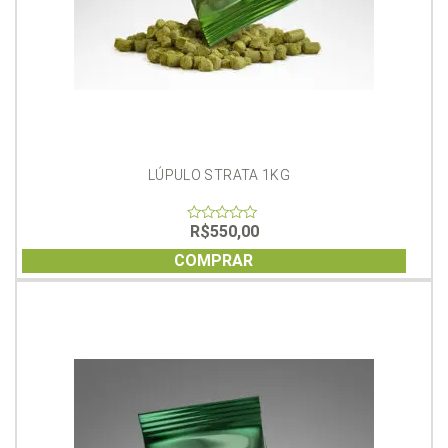
LÚPULO STRATA 1KG
R$
550,00
0
out
of
COMPRAR
5