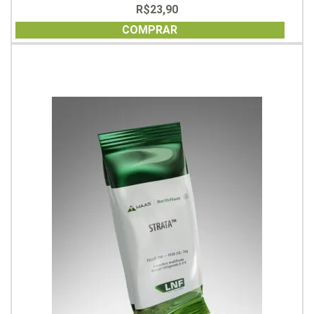
R$
23,90
0
out
of
COMPRAR
5