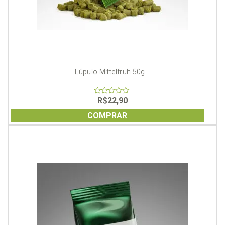
Lúpulo Mittelfruh 50g
R$
22,90
0
out
of
COMPRAR
5