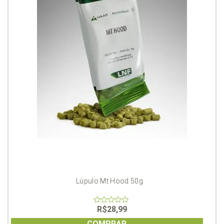
Lúpulo Mt Hood 50g
R$
28,99
0
out
of
COMPRAR