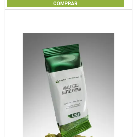
of
COMPRAR
5