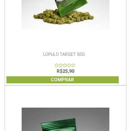
LÚPULO TARGET 50G
R$
25,90
0
out
of
COMPRAR
5