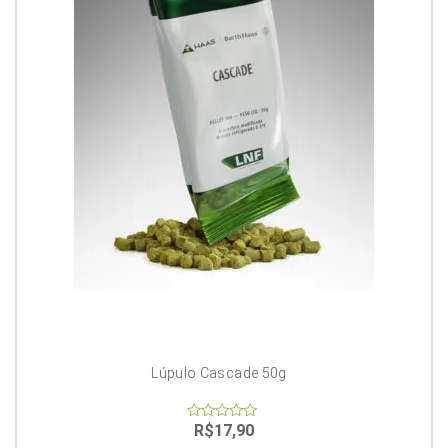
Lúpulo Cascade 50g
R$
17,90
0
out