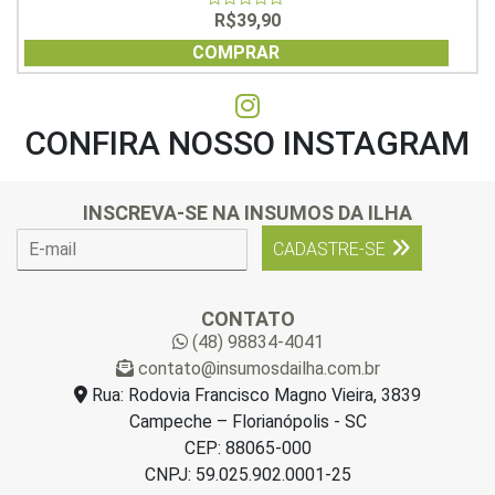
R$
39,90
0
out
of
COMPRAR
5
CONFIRA NOSSO INSTAGRAM
INSCREVA-SE NA INSUMOS DA ILHA
E
CADASTRE-SE
-
m
a
CONTATO
i
(48) 98834-4041
l
contato@insumosdailha.com.br
*
Rua: Rodovia Francisco Magno Vieira, 3839
Campeche – Florianópolis - SC
CEP: 88065-000
CNPJ: 59.025.902.0001-25