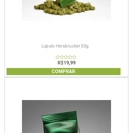
Lúpulo Hersbrucker 50g
R$
19,99
0
out
of
COMPRAR
5