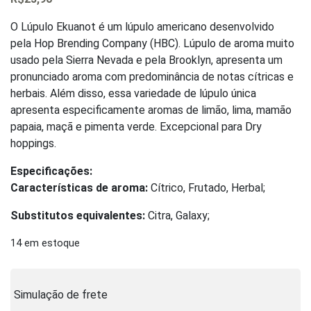
0
out
of
O Lúpulo Ekuanot é um lúpulo americano desenvolvido
5
pela Hop Brending Company (HBC). Lúpulo de aroma muito
usado pela Sierra Nevada e pela Brooklyn, apresenta um
pronunciado aroma com predominância de notas cítricas e
herbais. Além disso, essa variedade de lúpulo única
apresenta especificamente aromas de limão, lima, mamão
papaia, maçã e pimenta verde. Excepcional para Dry
hoppings.
Especificações:
Características de aroma:
Cítrico, Frutado, Herbal;
Substitutos equivalentes:
Citra, Galaxy;
14 em estoque
Simulação de frete