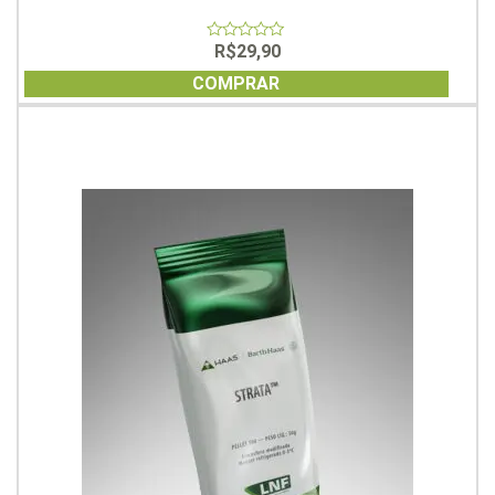
R$
29,90
0
out
of
COMPRAR
5