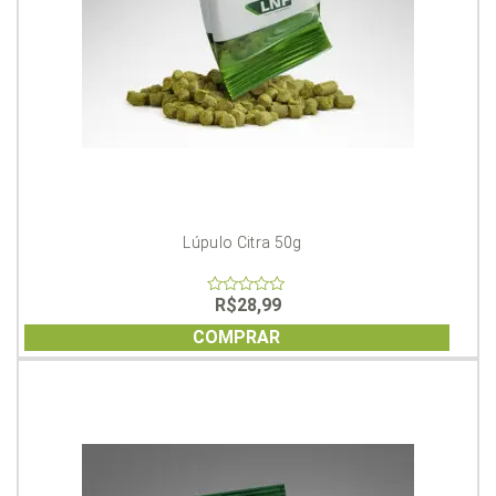
Lúpulo Citra 50g
R$
28,99
0
out
of
COMPRAR
5