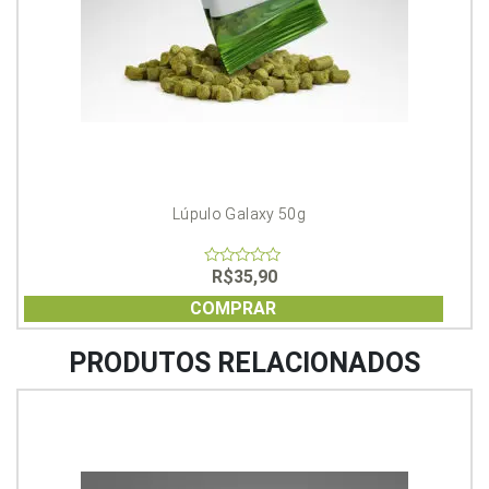
Lúpulo Galaxy 50g
R$
35,90
0
out
of
COMPRAR
5
PRODUTOS RELACIONADOS