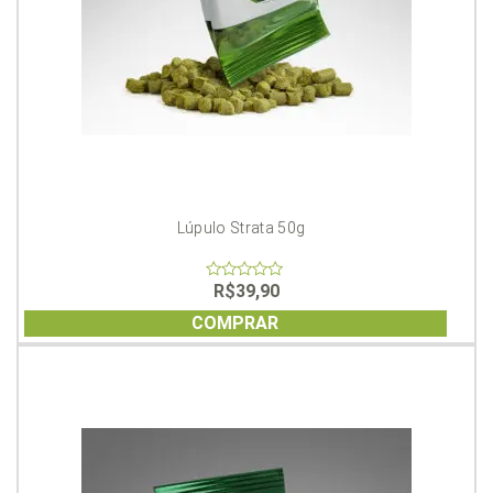
Lúpulo Strata 50g
R$
39,90
0
out
of
COMPRAR
5