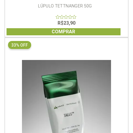
LÚPULO TETTNANGER 50G
R$
23,90
0
out
of
COMPRAR
5
33% OFF