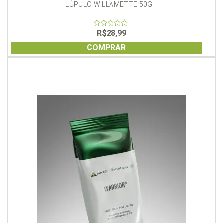
LÚPULO WILLAMETTE 50G
R$
28,99
0
out
of
COMPRAR
5