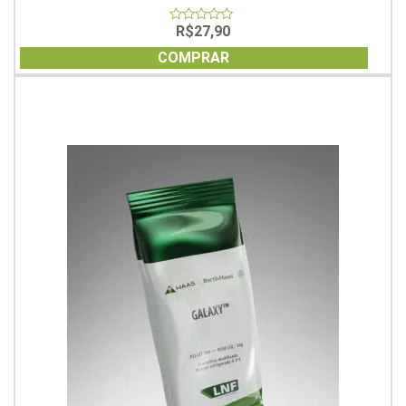
R$
27,90
0
out
of
COMPRAR
5