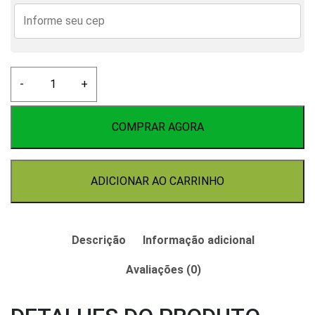
Lúpulo
-
+
Ekuanot
50g
quantidade
COMPRAR AGORA
ADICIONAR AO CARRINHO
Descrição
Informação adicional
Avaliações (0)