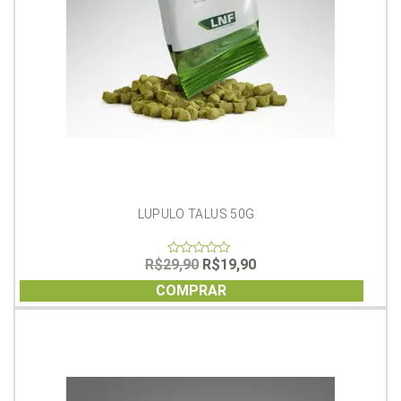
LUPULO TALUS 50G
O
O
R$
29,90
R$
19,90
0
out
preço
preço
of
COMPRAR
original
atual
5
era:
é:
R$29,90.
R$19,90.