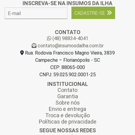
INSCREVA-SE NA INSUMOS DA ILHA
E
CADASTRE-SE
-
m
a
CONTATO
i
(48) 98834-4041
l
contato@insumosdailha.com.br
*
Rua: Rodovia Francisco Magno Vieira, 3839
Campeche – Florianópolis - SC
CEP: 88065-000
CNPJ: 59.025.902.0001-25
INSTITUCIONAL
Contato
Garantia
Sobre nós
Envio e entrega
Troca e devolução
Políticas de privacidade
SEGUE NOSSAS REDES