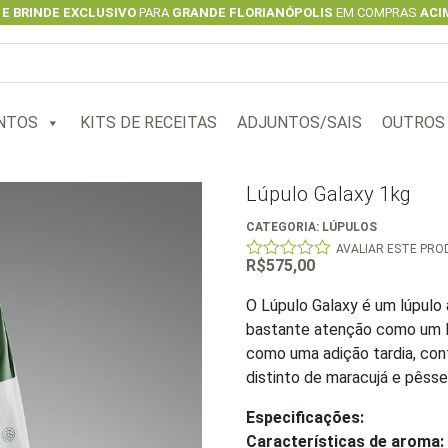
 E BRINDE EXCLUSIVO
PARA
GRANDE FLORIANÓPOLIS
EM COMPRAS
ACIM
NTOS
KITS DE RECEITAS
ADJUNTOS/SAIS
OUTROS
Lúpulo Galaxy 1kg
CATEGORIA:
LÚPULOS
AVALIAR ESTE PR
R$
575,00
0
out
of
O Lúpulo Galaxy é um lúpulo 
5
bastante atenção como um l
como uma adição tardia, con
distinto de maracujá e pêsse
Especificações:
Características de aroma: