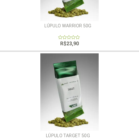
LÚPULO WARRIOR 50G
R$
23,90
0
out
of
5
LÚPULO TARGET 50G