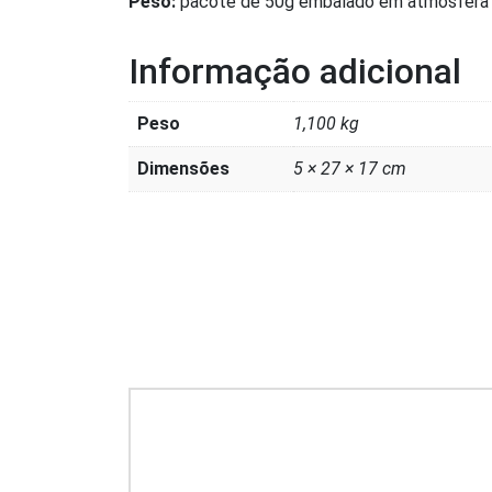
Peso:
pacote de 50g embalado em atmosfera m
Informação adicional
Peso
1,100 kg
Dimensões
5 × 27 × 17 cm