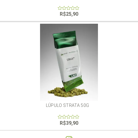
R$
25,90
0
out
of
5
LÚPULO STRATA 50G
R$
39,90
0
out
of
5