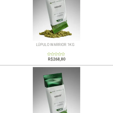
LÚPULO WARRIOR 1KG
R$
268,80
0
out
of
5