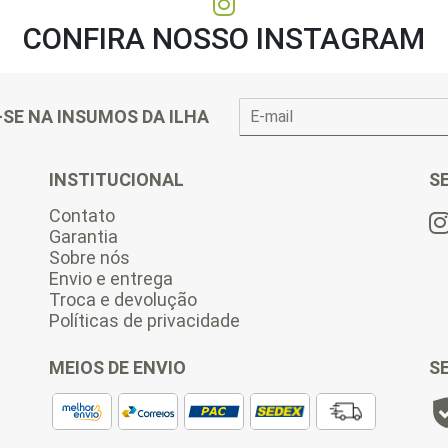
CONFIRA NOSSO INSTAGRAM
E
-SE NA INSUMOS DA ILHA
-
m
a
INSTITUCIONAL
S
i
l
Contato
*
Garantia
Sobre nós
Envio e entrega
Troca e devolução
Políticas de privacidade
MEIOS DE ENVIO
S