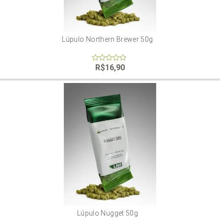
Lúpulo Northern Brewer 50g
R$
16,90
0
out
of
5
Lúpulo Nugget 50g