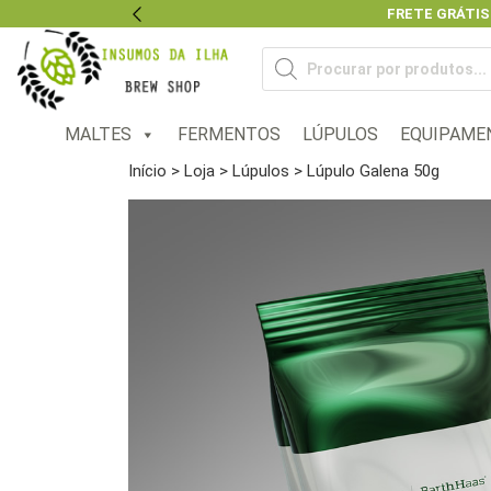
FRETE GRÁTIS
Previous
Pesquisar
produtos
MALTES
FERMENTOS
LÚPULOS
EQUIPAME
Início
>
Loja
>
Lúpulos
> Lúpulo Galena 50g