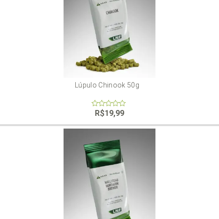
Lúpulo Chinook 50g
R$
19,99
0
out
of
5