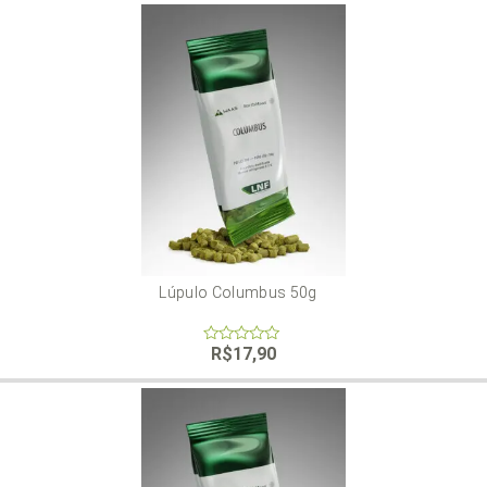
Lúpulo Columbus 50g
R$
17,90
0
out
of
5