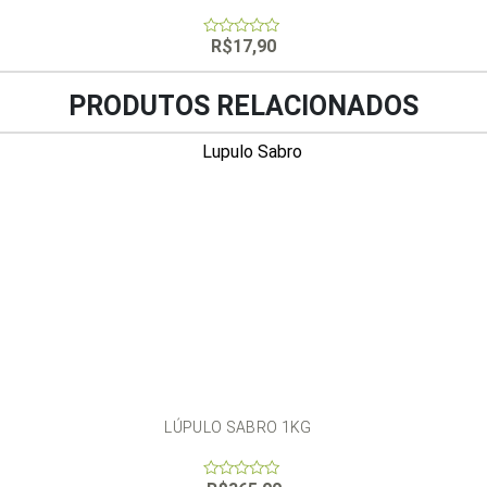
R$
17,90
0
out
of
5
PRODUTOS RELACIONADOS
LÚPULO SABRO 1KG