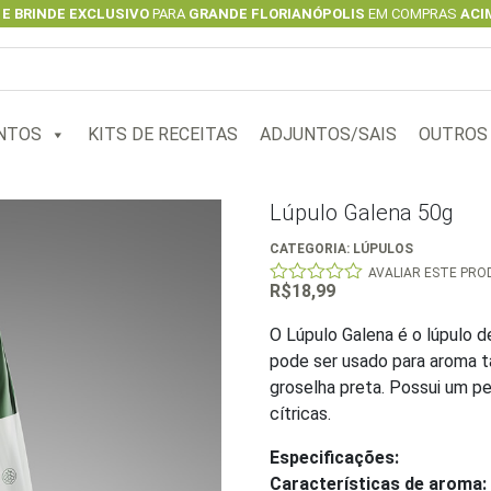
 E BRINDE EXCLUSIVO
PARA
GRANDE FLORIANÓPOLIS
EM COMPRAS
ACIM
NTOS
KITS DE RECEITAS
ADJUNTOS/SAIS
OUTROS
Lúpulo Galena 50g
CATEGORIA:
LÚPULOS
AVALIAR ESTE PR
R$
18,99
0
out
of
O Lúpulo Galena é o lúpulo d
5
pode ser usado para aroma t
groselha preta. Possui um p
cítricas.
Especificações:
Características de aroma: