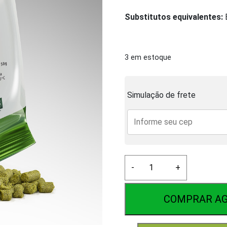
Substitutos equivalentes:
B
3 em estoque
Simulação de frete
Lúpulo
-
+
Galena
50g
quantidade
COMPRAR A