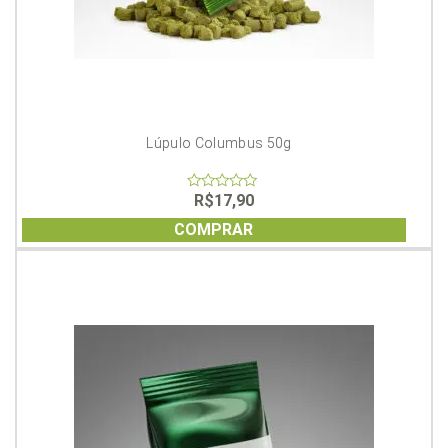
Lúpulo Columbus 50g
R$
17,90
0
out
of
COMPRAR
5