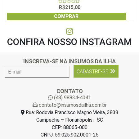
R$
215,00
0
out
of
COMPRAR
5
CONFIRA NOSSO INSTAGRAM
INSCREVA-SE NA INSUMOS DA ILHA
E
CADASTRE-SE
-
m
a
CONTATO
i
(48) 98834-4041
l
contato@insumosdailha.com.br
*
Rua: Rodovia Francisco Magno Vieira, 3839
Campeche – Florianópolis - SC
CEP: 88065-000
CNPJ: 59.025.902.0001-25