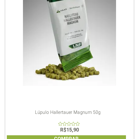
Lúpulo Hallertauer Magnum 50g
R$
15,90
0
out
of
COMPRAR