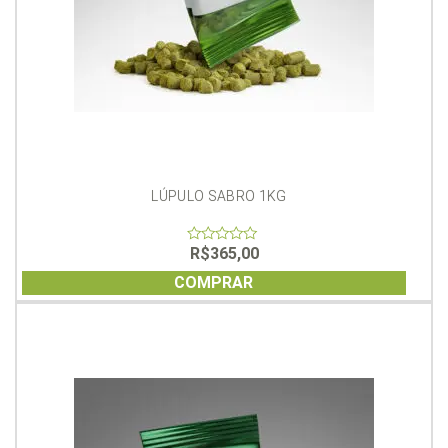
LÚPULO SABRO 1KG
R$
365,00
0
out
of
COMPRAR
5