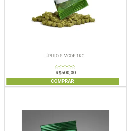
LÚPULO SIMCOE 1KG
R$
500,00
0
out
of
COMPRAR
5