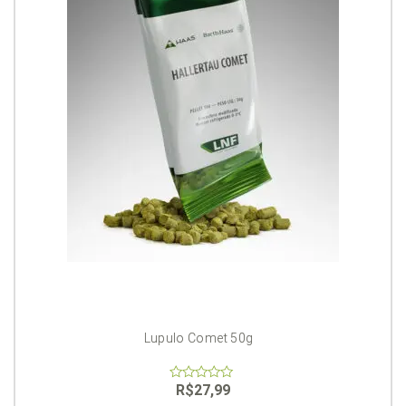
Lupulo Comet 50g
R$
27,99
0
out