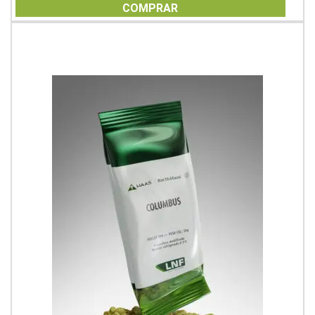
of
COMPRAR
5