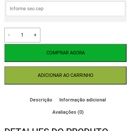
Lúpulo
-
+
Hallertauer
Herkules
50g
COMPRAR AGORA
quantidade
ADICIONAR AO CARRINHO
Descrição
Informação adicional
Avaliações (0)