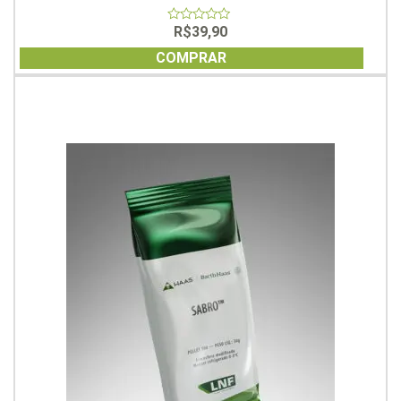
R$
39,90
0
out
of
COMPRAR
5