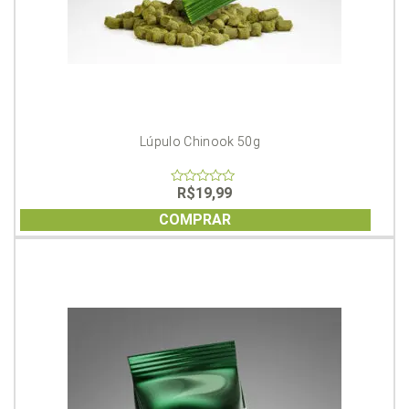
Lúpulo Chinook 50g
R$
19,99
0
out
of
COMPRAR
5