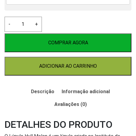
Lúpulo
-
+
Hull
Melon
50g
COMPRAR AGORA
quantidade
ADICIONAR AO CARRINHO
Descrição
Informação adicional
Avaliações (0)
DETALHES DO PRODUTO