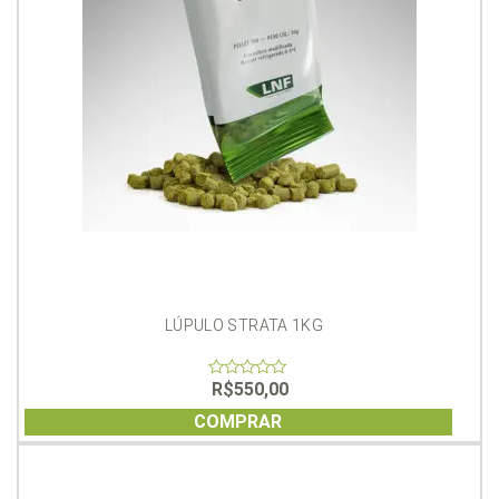
LÚPULO STRATA 1KG
R$
550,00
0
out
of
COMPRAR
5