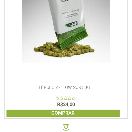
LÚPULO YELLOW SUB 50G
R$
24,00
0
out
of
COMPRAR
5