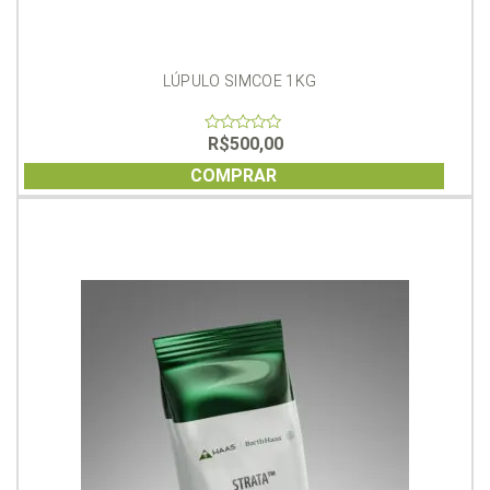
LÚPULO SIMCOE 1KG
R$
500,00
0
out
of
COMPRAR
5