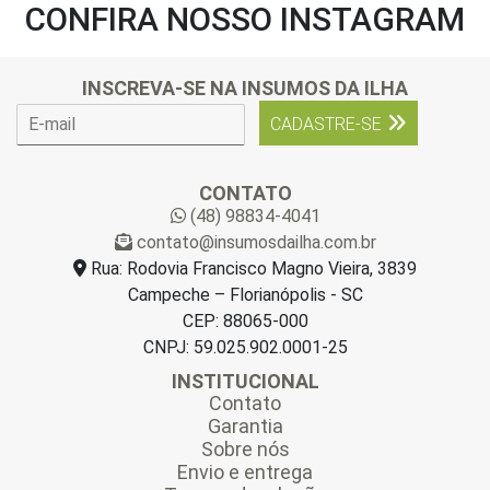
CONFIRA NOSSO INSTAGRAM
INSCREVA-SE NA INSUMOS DA ILHA
E
CADASTRE-SE
-
m
a
CONTATO
i
(48) 98834-4041
l
contato@insumosdailha.com.br
*
Rua: Rodovia Francisco Magno Vieira, 3839
Campeche – Florianópolis - SC
CEP: 88065-000
CNPJ: 59.025.902.0001-25
INSTITUCIONAL
Contato
Garantia
Sobre nós
Envio e entrega