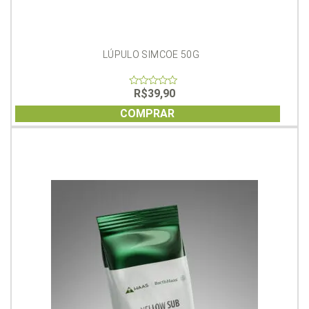
LÚPULO SIMCOE 50G
R$
39,90
0
out
of
COMPRAR
5