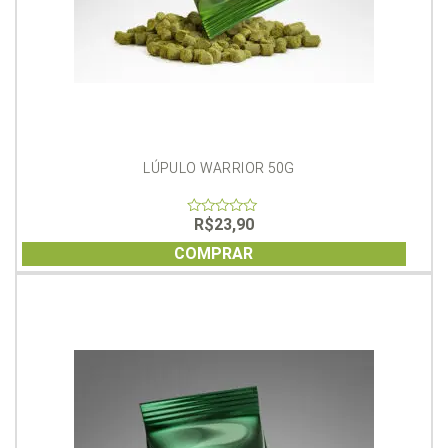
LÚPULO WARRIOR 50G
R$
23,90
0
out
of
COMPRAR
5