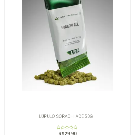
LÚPULO SORACHI ACE 50G
R$
29,90
0