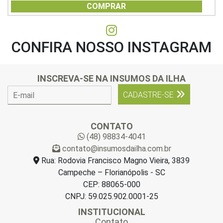
of
COMPRAR
5
CONFIRA NOSSO INSTAGRAM
INSCREVA-SE NA INSUMOS DA ILHA
E
CADASTRE-SE
-
m
a
CONTATO
i
(48) 98834-4041
l
contato@insumosdailha.com.br
*
Rua: Rodovia Francisco Magno Vieira, 3839
Campeche – Florianópolis - SC
CEP: 88065-000
CNPJ: 59.025.902.0001-25
INSTITUCIONAL
Contato