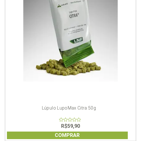
Lúpulo LupoMax Citra 50g
R$
59,90
0
out
of
COMPRAR
5