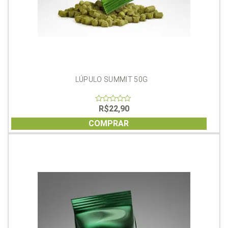
LÚPULO SUMMIT 50G
R$
22,90
0
out
of
COMPRAR
5