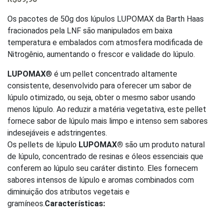
0
out
of
Os pacotes de 50g dos lúpulos LUPOMAX da Barth Haas
5
fracionados pela LNF são manipulados em baixa
temperatura e embalados com atmosfera modificada de
Nitrogênio, aumentando o frescor e validade do lúpulo.
LUPOMAX
® é um pellet concentrado altamente
consistente, desenvolvido para oferecer um sabor de
lúpulo otimizado, ou seja, obter o mesmo sabor usando
menos lúpulo. Ao reduzir a matéria vegetativa, este pellet
fornece sabor de lúpulo mais limpo e intenso sem sabores
indesejáveis e adstringentes.
Os pellets de lúpulo
LUPOMAX®
são um produto natural
de lúpulo, concentrado de resinas e óleos essenciais que
conferem ao lúpulo seu caráter distinto. Eles fornecem
sabores intensos de lúpulo e aromas combinados com
diminuição dos atributos vegetais e
gramíneos.
Características: