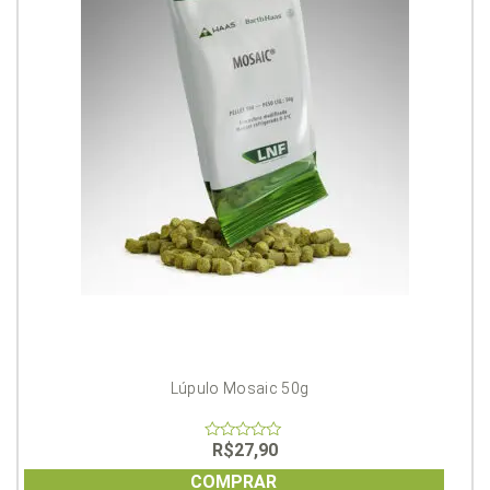
Lúpulo Mosaic 50g
R$
27,90
0
out
of
COMPRAR