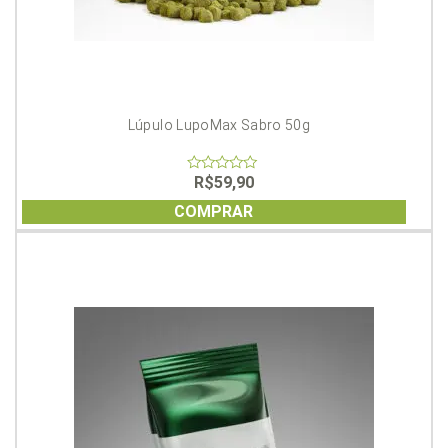
Lúpulo LupoMax Sabro 50g
R$
59,90
0
out
of
COMPRAR
5