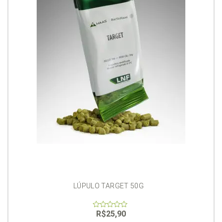
LÚPULO TARGET 50G
R$
25,90
0
out