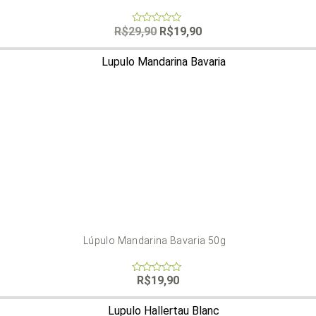
O
O
R$
29,90
R$
19,90
0
out
preço
preço
of
original
atual
5
era:
é:
R$29,90.
R$19,90.
Lúpulo Mandarina Bavaria 50g
R$
19,90
0
out
of
5