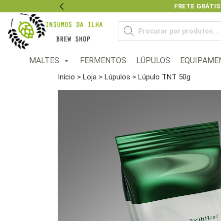
FRETE GRÁTIS
Previous
Pesquisar
produtos
MALTES
FERMENTOS
LÚPULOS
EQUIPAME
Início
>
Loja
>
Lúpulos
> Lúpulo TNT 50g