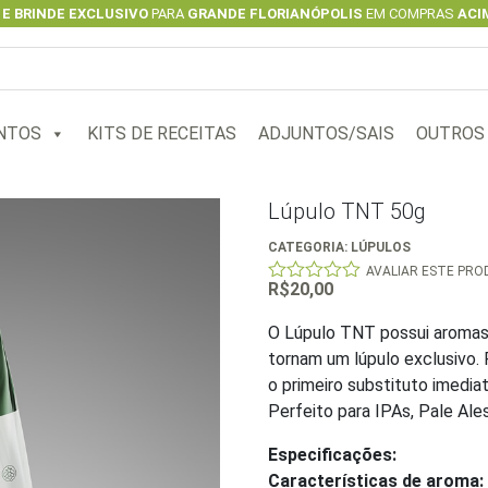
 E BRINDE EXCLUSIVO
PARA
GRANDE FLORIANÓPOLIS
EM COMPRAS
ACIM
NTOS
KITS DE RECEITAS
ADJUNTOS/SAIS
OUTROS
Lúpulo TNT 50g
CATEGORIA:
LÚPULOS
AVALIAR ESTE PR
R$
20,00
0
out
of
O Lúpulo TNT possui aromas 
5
tornam um lúpulo exclusivo.
o primeiro substituto imedia
Perfeito para IPAs, Pale Ales
Especificações:
Características de aroma: