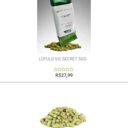
LÚPULO VIC SECRET 50G
R$
27,99
0
out
of
5