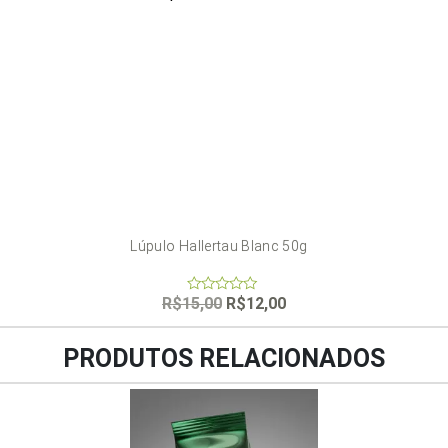
Lúpulo Hallertau Blanc 50g
O
O
R$
15,00
R$
12,00
0
out
preço
preço
of
original
atual
5
PRODUTOS RELACIONADOS
era:
é:
R$15,00.
R$12,00.