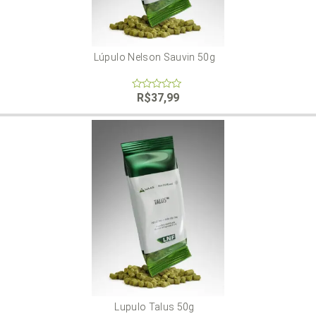
Lúpulo Nelson Sauvin 50g
R$
37,99
0
out
of
5
Lupulo Talus 50g