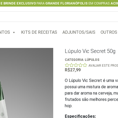
 E BRINDE EXCLUSIVO
PARA
GRANDE FLORIANÓPOLIS
EM COMPRAS
ACIM
NTOS
KITS DE RECEITAS
ADJUNTOS/SAIS
OUTROS
Lúpulo Vic Secret 50g
CATEGORIA:
LÚPULOS
AVALIAR ESTE PR
R$
27,99
0
out
of
O Lúpulo Vic Secret é uma va
5
possui uma mistura de aroma
para dar aroma na cerveja, 
frutados são melhores perce
hop.
Especificações: