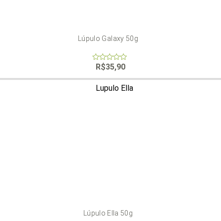
Lúpulo Galaxy 50g
R$
35,90
0
out
of
5
Lúpulo Ella 50g