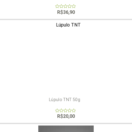
R$
36,90
0
out
of
5
Lúpulo TNT 50g
R$
20,00
0
out
of
5