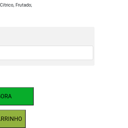
Cítrico, Frutado;
GORA
ARRINHO