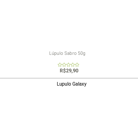
Lúpulo Sabro 50g
R$
29,90
0
out
of
5