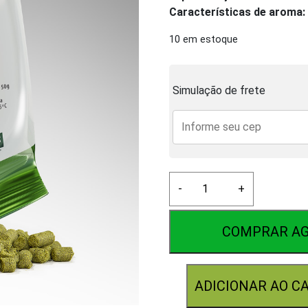
Características de aroma:
10 em estoque
Simulação de frete
Lúpulo
-
+
Vic
Secret
50g
COMPRAR A
quantidade
ADICIONAR AO C