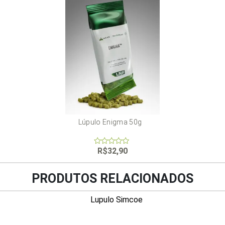
Lúpulo Enigma 50g
R$
32,90
0
out
of
5
PRODUTOS RELACIONADOS