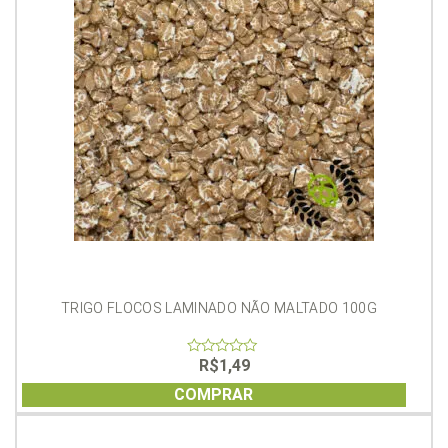
TRIGO FLOCOS LAMINADO NÃO MALTADO 100G
R$
1,49
0
out
of
COMPRAR
5