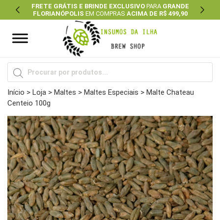
FRETE GRÁTIS E BRINDE EXCLUSIVO
PARA
GRANDE
FLORIANÓPOLIS
EM COMPRAS
ACIMA DE R$ 499,90
Previous
Next
Pesquisar
produtos
Início
>
Loja
>
Maltes
>
Maltes Especiais
> Malte Chateau
Centeio 100g