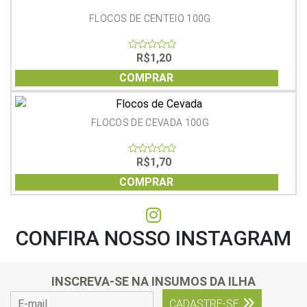
FLOCOS DE CENTEIO 100G
R$
1,20
0
out
of
COMPRAR
5
FLOCOS DE CEVADA 100G
R$
1,70
0
out
of
COMPRAR
5
CONFIRA NOSSO INSTAGRAM
INSCREVA-SE NA INSUMOS DA ILHA
E
CADASTRE-SE