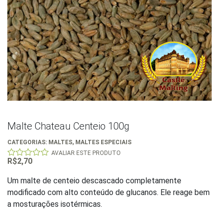
Malte Chateau Centeio 100g
CATEGORIAS:
MALTES
,
MALTES ESPECIAIS
AVALIAR ESTE PRODUTO
R$
2,70
0
out
of
Um malte de centeio descascado completamente
5
modificado com alto conteúdo de glucanos. Ele reage bem
a mosturações isotérmicas.