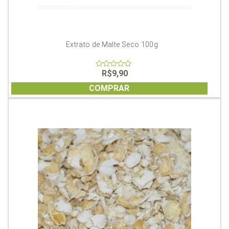
Extrato de Malte Seco 100g
R$
9,90
0
out
of
COMPRAR
5