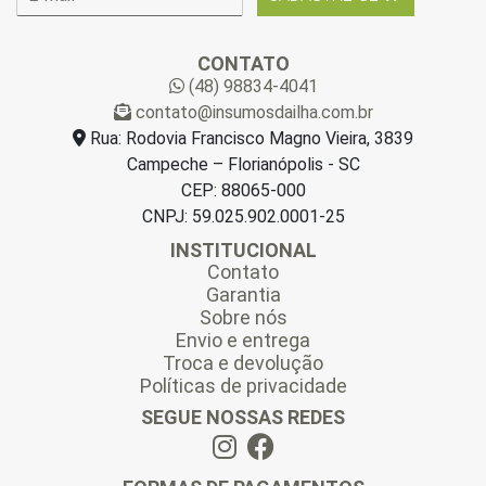
-
m
a
CONTATO
i
(48) 98834-4041
l
contato@insumosdailha.com.br
*
Rua: Rodovia Francisco Magno Vieira, 3839
Campeche – Florianópolis - SC
CEP: 88065-000
CNPJ: 59.025.902.0001-25
INSTITUCIONAL
Contato
Garantia
Sobre nós
Envio e entrega
Troca e devolução
Políticas de privacidade
SEGUE NOSSAS REDES