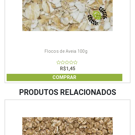
Flocos de Aveia 100g
R$
1,45
0
out
of
COMPRAR
5
PRODUTOS RELACIONADOS