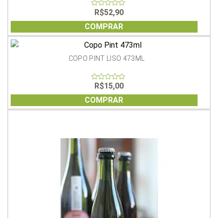
R$
52,90
0
out
of
COMPRAR
5
COPO PINT LISO 473ML
R$
15,00
0
out
of
COMPRAR
5