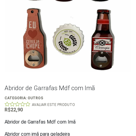
Abridor de Garrafas Mdf com Imã
CATEGORIA:
OUTROS
AVALIAR ESTE PRODUTO
R$
22,90
0
out
of
Abridor de Garrafas Mdf com Imã
5
Abridor com imã para geladeira