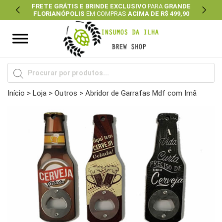
FRETE GRÁTIS E BRINDE EXCLUSIVO
PARA
GRANDE
FLORIANÓPOLIS
EM COMPRAS
ACIMA DE R$ 499,90
Previous
Next
Pesquisar
produtos
Início
>
Loja
>
Outros
> Abridor de Garrafas Mdf com Imã