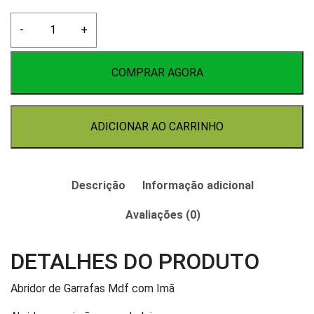
Abridor
-
+
de
Garrafas
Mdf
COMPRAR AGORA
com
Imã
quantidade
ADICIONAR AO CARRINHO
Descrição
Informação adicional
Avaliações (0)
DETALHES DO PRODUTO
Abridor de Garrafas Mdf com Imã