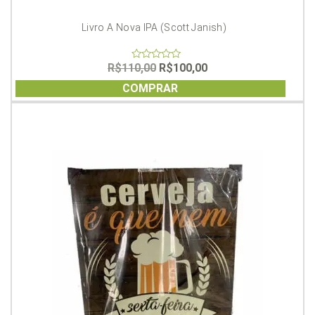
Livro A Nova IPA (Scott Janish)
O
O
R$
110,00
R$
100,00
0
out
preço
preço
of
COMPRAR
original
atual
5
era:
é:
R$110,00.
R$100,00.