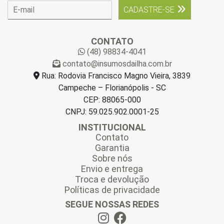
E
CADASTRE-SE
-
m
a
CONTATO
i
(48) 98834-4041
l
contato@insumosdailha.com.br
*
Rua: Rodovia Francisco Magno Vieira, 3839
Campeche – Florianópolis - SC
CEP: 88065-000
CNPJ: 59.025.902.0001-25
INSTITUCIONAL
Contato
Garantia
Sobre nós
Envio e entrega
Troca e devolução
Políticas de privacidade
SEGUE NOSSAS REDES