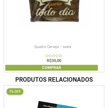
Quadro Cerveja – sexta
R$
30,00
0
out
of
COMPRAR
5
PRODUTOS RELACIONADOS
7% OFF