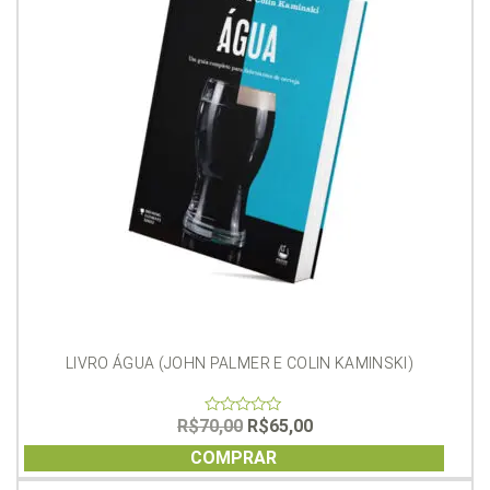
LIVRO ÁGUA (JOHN PALMER E COLIN KAMINSKI)
O
O
R$
70,00
R$
65,00
0
out
preço
preço
of
COMPRAR
original
atual
5
era:
é: