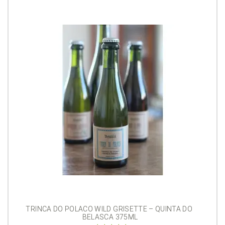
R$70,00.
R$65,00.
TRINCA DO POLACO WILD GRISETTE – QUINTA DO 
BELASCA 375ML