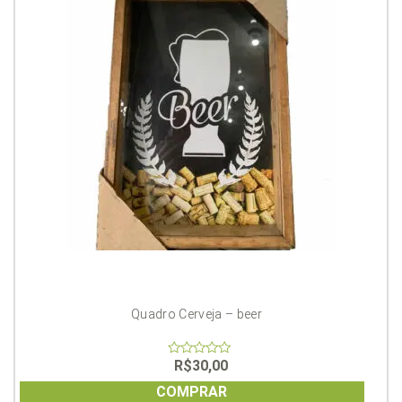
Quadro Cerveja – beer
R$
30,00
0
out
of
COMPRAR
5