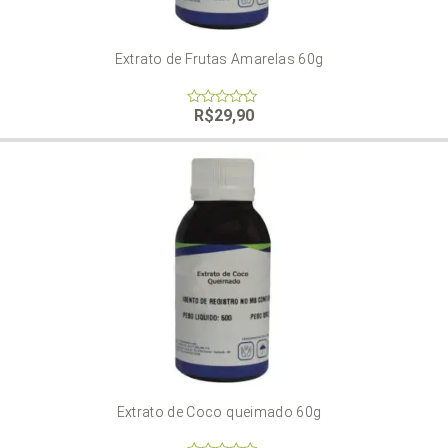
Extrato de Frutas Amarelas 60g
R$
29,90
0
out
of
5
Extrato de Coco queimado 60g