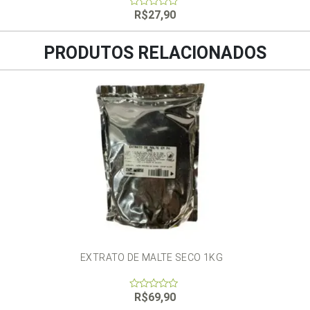
R$
27,90
0
out
of
5
PRODUTOS RELACIONADOS
EXTRATO DE MALTE SECO 1KG
R$
69,90
0
out