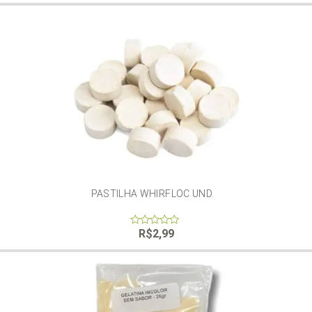
of
5
PASTILHA WHIRFLOC UND.
R$
2,99
0
out
of
5