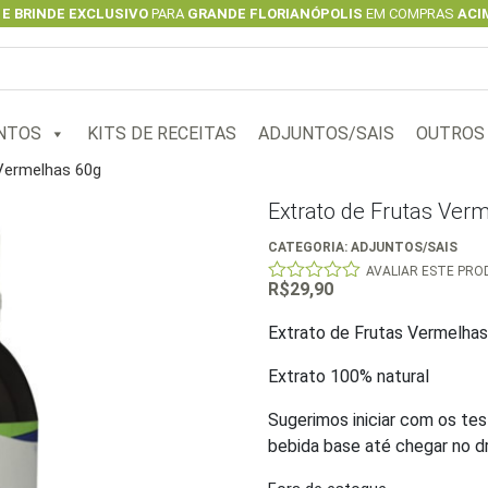
 E BRINDE EXCLUSIVO
PARA
GRANDE FLORIANÓPOLIS
EM COMPRAS
ACIM
NTOS
KITS DE RECEITAS
ADJUNTOS/SAIS
OUTROS
 Vermelhas 60g
Extrato de Frutas Ver
CATEGORIA:
ADJUNTOS/SAIS
AVALIAR ESTE PR
R$
29,90
0
out
of
Extrato de Frutas Vermelha
5
Extrato 100% natural
Sugerimos iniciar com os tes
bebida base até chegar no dr