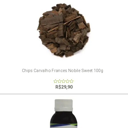
Chips Carvalho Frances Nobile Sweet 100g
R$
29,90
0
out
of
5