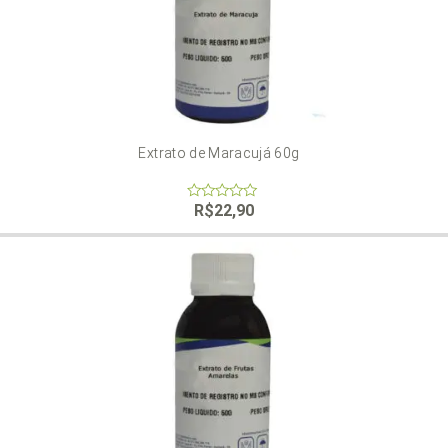
Extrato de Maracujá 60g
R$
22,90
0
out
of
5