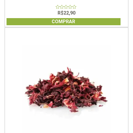
R$
22,90
0
out
of
COMPRAR
5