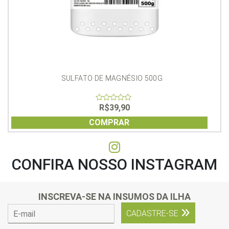
SULFATO DE MAGNÉSIO 500G
R$
39,90
0
out
of
COMPRAR
5
CONFIRA NOSSO INSTAGRAM
INSCREVA-SE NA INSUMOS DA ILHA
E
CADASTRE-SE
-
m