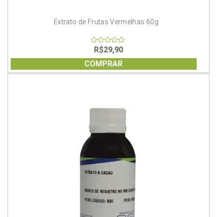
Extrato de Frutas Vermelhas 60g
R$
29,90
0
out
of
COMPRAR
5