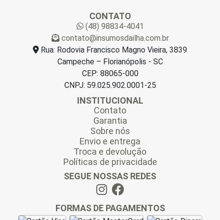
a
CONTATO
i
(48) 98834-4041
l
contato@insumosdailha.com.br
*
Rua: Rodovia Francisco Magno Vieira, 3839
Campeche – Florianópolis - SC
CEP: 88065-000
CNPJ: 59.025.902.0001-25
INSTITUCIONAL
Contato
Garantia
Sobre nós
Envio e entrega
Troca e devolução
Políticas de privacidade
SEGUE NOSSAS REDES
FORMAS DE PAGAMENTOS