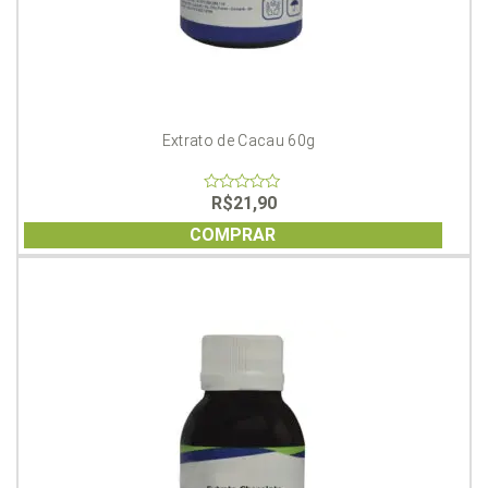
Extrato de Cacau 60g
R$
21,90
0
out
of
COMPRAR
5