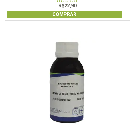
R$
22,90
0
out
of
COMPRAR
5