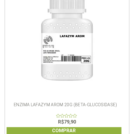
ENZIMA LAFAZYM AROM 20G (BETA-GLUCOSIDASE)
R$
79,90
0
out
of
COMPRAR
5