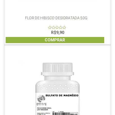
FLOR DE HIBISCO DESIDRATADA 50G
R$
9,90
0
out
of
COMPRAR
5