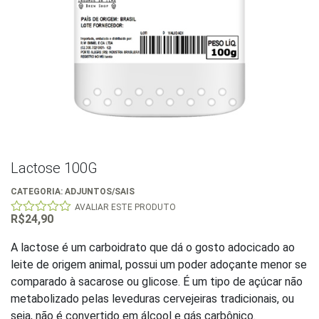
Lactose 100G
CATEGORIA:
ADJUNTOS/SAIS
AVALIAR ESTE PRODUTO
R$
24,90
0
out
of
A lactose é um carboidrato que dá o gosto adocicado ao
5
leite de origem animal, possui um poder adoçante menor se
comparado à sacarose ou glicose. É um tipo de açúcar não
metabolizado pelas leveduras cervejeiras tradicionais, ou
seja, não é convertido em álcool e gás carbônico.