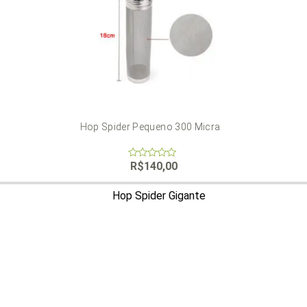
Hop Spider Pequeno 300 Micra
R$
140,00
0
out
of
5