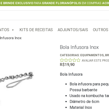
 E BRINDE EXCLUSIVO
PARA
GRANDE FLORIANÓPOLIS
EM COMPRAS
ACIM
NTOS
KITS DE RECEITAS
ADJUNTOS/SAIS
OUTROS
Infusora Inox
Bola Infusora Inox
CATEGORIAS:
EQUIPAMENTOS
,
B
AVALIAR ESTE PR
R$
19,90
0
out
of
Bola Infusora
5
Bola infusora para peq
Possui barbante
Usado na kombucha t
Diâmetro de 6cm
Material Inox