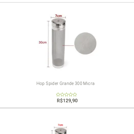
Hop Spider Grande 300 Micra
R$
129,90
0
out
of
5