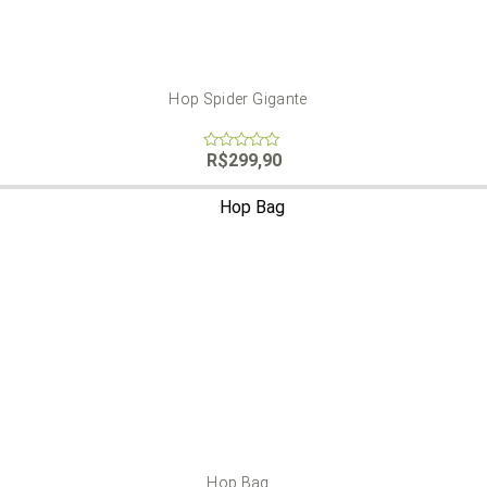
Hop Spider Gigante
R$
299,90
0
out
of
5
Hop Bag