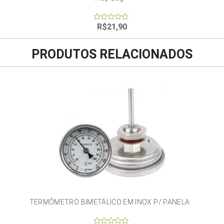
R$
21,90
0
out
of
5
PRODUTOS RELACIONADOS
TERMÔMETRO BIMETÁLICO EM INOX P/ PANELA