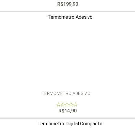
R$
199,90
0
out
of
5
TERMOMETRO ADESIVO
R$
14,90
0
out
of
5