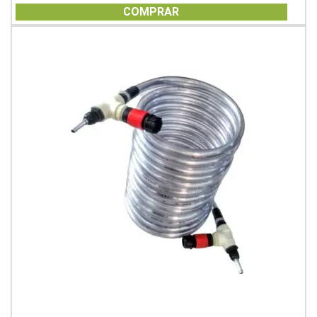
of
COMPRAR
5