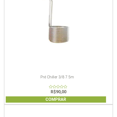
Pré Chiller 3/8 7.5m
R$
90,00
0
out
of
COMPRAR
5