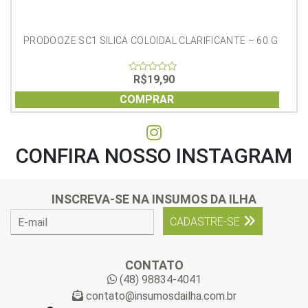
PRODOOZE SC1 SILICA COLOIDAL CLARIFICANTE – 60 G
R$
19,90
0
out
of
COMPRAR
5
CONFIRA NOSSO INSTAGRAM
INSCREVA-SE NA INSUMOS DA ILHA
E
CADASTRE-SE
-
m
a
CONTATO
i
(48) 98834-4041
l
contato@insumosdailha.com.br
*