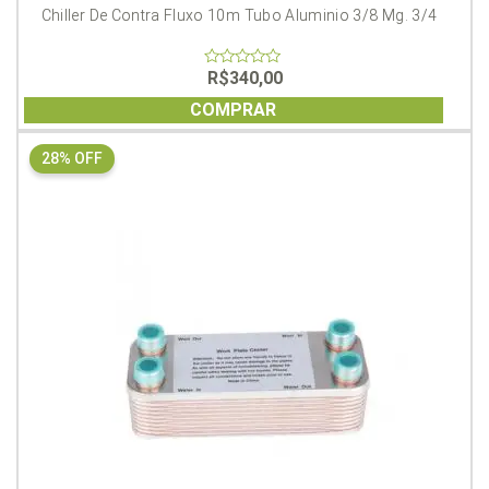
Chiller De Contra Fluxo 10m Tubo Aluminio 3/8 Mg. 3/4
R$
340,00
0
out
of
COMPRAR
5
28% OFF