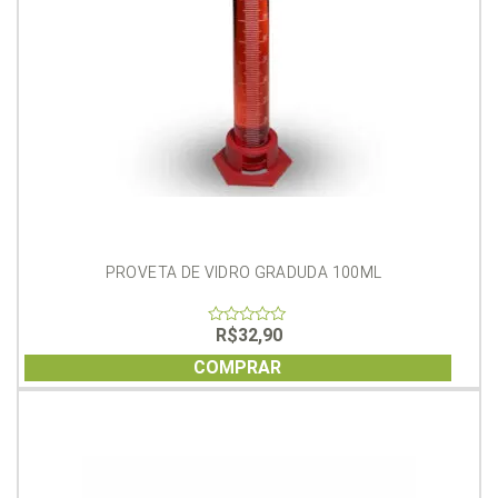
PROVETA DE VIDRO GRADUDA 100ML
R$
32,90
0
out
of
COMPRAR
5