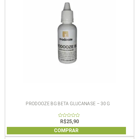
PRODOOZE BG BETA GLUCANASE – 30 G
R$
25,90
0
out
of
COMPRAR
5