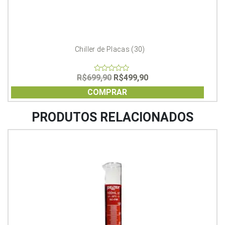
Chiller de Placas (30)
O
O
R$
699,90
R$
499,90
0
out
preço
preço
of
COMPRAR
original
atual
5
era:
é:
R$699,90.
R$499,90.
PRODUTOS RELACIONADOS