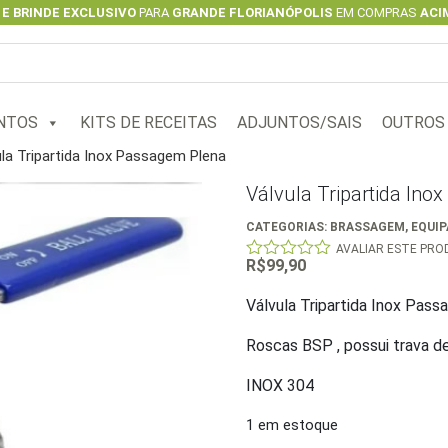
 E BRINDE EXCLUSIVO
PARA
GRANDE FLORIANÓPOLIS
EM COMPRAS
ACIM
NTOS
KITS DE RECEITAS
ADJUNTOS/SAIS
OUTROS
la Tripartida Inox Passagem Plena
Válvula Tripartida In
CATEGORIAS:
BRASSAGEM
,
EQUI
AVALIAR ESTE PR
R$
99,90
0
out
of
Válvula Tripartida Inox Pas
5
Roscas BSP , possui trava d
INOX 304
1 em estoque