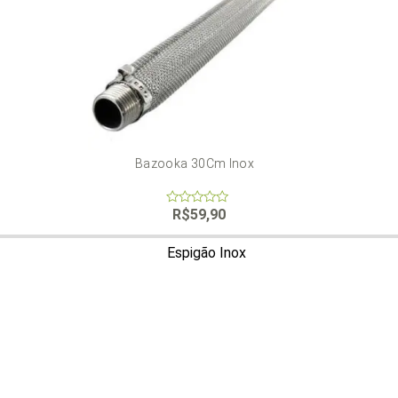
Bazooka 30Cm Inox
R$
59,90
0
out
of
5