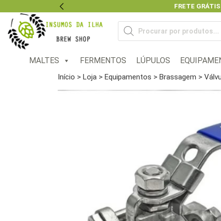
FRETE GRÁTIS
Previous
Pesquisar
produtos
MALTES
FERMENTOS
LÚPULOS
EQUIPAME
Início
>
Loja
>
Equipamentos
>
Brassagem
> Válvu