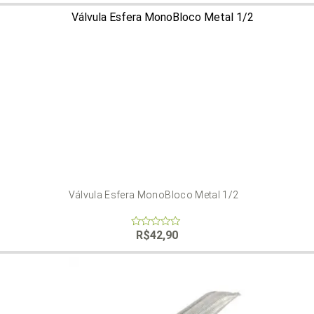
of
5
Válvula Esfera MonoBloco Metal 1/2
R$
42,90
0
out
of
5