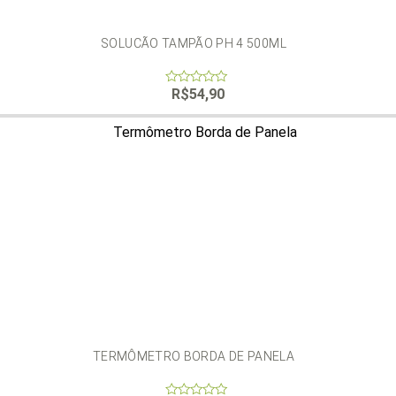
SOLUCÃO TAMPÃO PH 4 500ML
R$
54,90
0
out
of
5
TERMÔMETRO BORDA DE PANELA