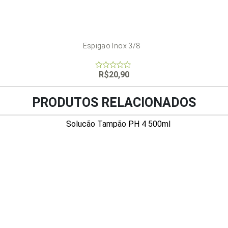
Espigao Inox 3/8
R$
20,90
0
out
of
5
PRODUTOS RELACIONADOS