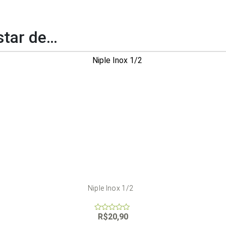
tar de…
Niple Inox 1/2
R$
20,90
0
out