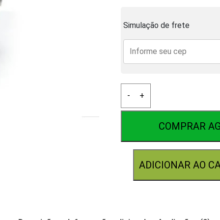
Simulação de frete
Válvula
-
+
Tripartida
Inox
Passagem
COMPRAR A
Plena
quantidade
ADICIONAR AO C