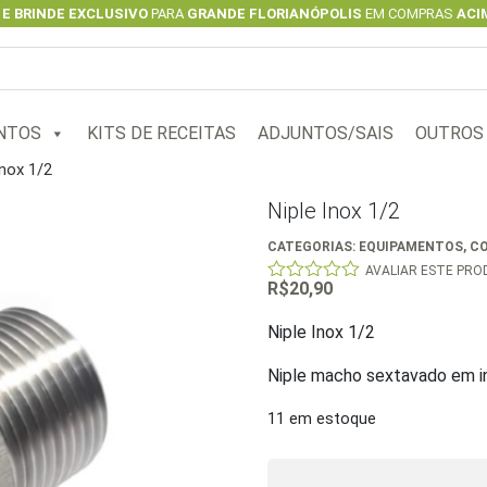
 E BRINDE EXCLUSIVO
PARA
GRANDE FLORIANÓPOLIS
EM COMPRAS
ACIM
NTOS
KITS DE RECEITAS
ADJUNTOS/SAIS
OUTROS
Inox 1/2
Niple Inox 1/2
CATEGORIAS:
EQUIPAMENTOS
,
C
AVALIAR ESTE PR
R$
20,90
0
out
of
Niple Inox 1/2
5
Niple macho sextavado em i
11 em estoque