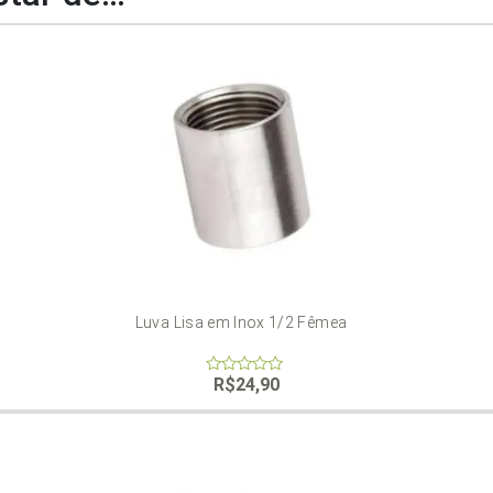
Luva Lisa em Inox 1/2 Fêmea
R$
24,90
0
out
of
5