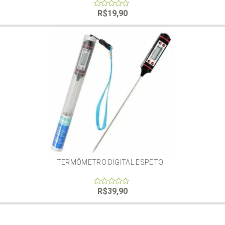
R$
19,90
0
out
of
5
TERMÔMETRO DIGITAL ESPETO
R$
39,90
0
out
of
5