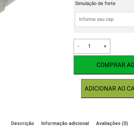
Simulação de frete
Niple
-
+
Inox
1/2
quantidade
COMPRAR A
ADICIONAR AO C
Descrição
Informação adicional
Avaliações (0)