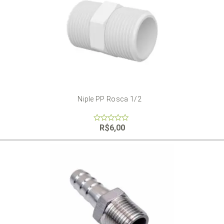
Niple PP Rosca 1/2
R$
6,00
0
out
of
5