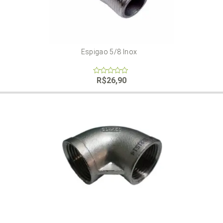
Espigao 5/8 Inox
R$
26,90
0
out
of
5