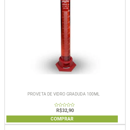
PROVETA DE VIDRO GRADUDA 100ML
R$
32,90
0
out
of
COMPRAR
5