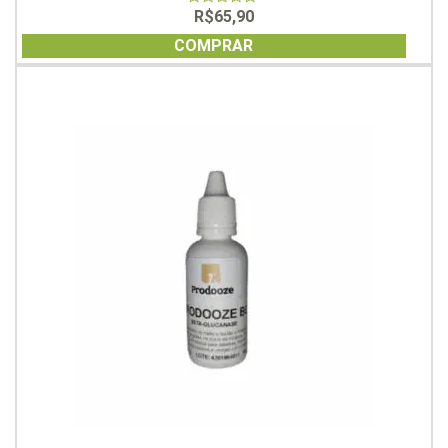
R$
65,90
0
out
of
COMPRAR
5