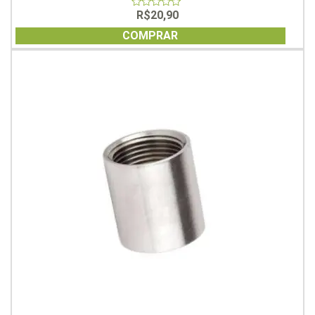
R$
20,90
0
out
of
COMPRAR
5