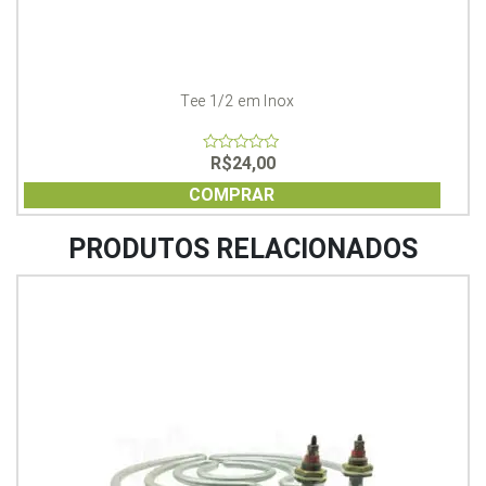
Tee 1/2 em Inox
R$
24,00
0
out
of
COMPRAR
5
PRODUTOS RELACIONADOS