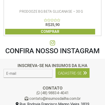
PRODOOZE BG BETA GLUCANASE – 30 G
R$
25,90
0
out
of
COMPRAR
5
CONFIRA NOSSO INSTAGRAM
INSCREVA-SE NA INSUMOS DA ILHA
E
CADASTRE-SE
-
m
a
CONTATO
i
(48) 98834-4041
l
contato@insumosdailha.com.br
*
Rua: Rodovia Francisco Magno Vieira, 3839