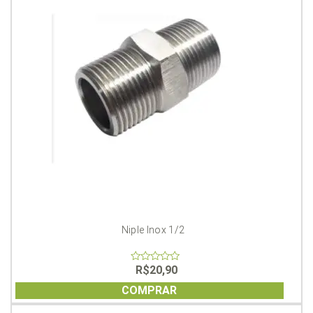
Niple Inox 1/2
R$
20,90
0
out
of
COMPRAR
5