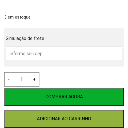
3 em estoque
Simulação de frete
Tampão/Bujão
-
+
Inox
1/2
quantidade
COMPRAR AGORA
ADICIONAR AO CARRINHO