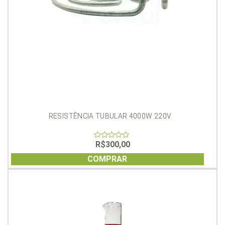
RESISTÊNCIA TUBULAR 4000W 220V
R$
300,00
0
out
of
COMPRAR
5