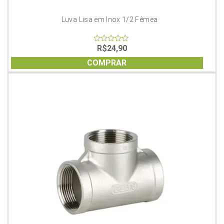
Luva Lisa em Inox 1/2 Fêmea
R$
24,90
0
out
of
COMPRAR
5