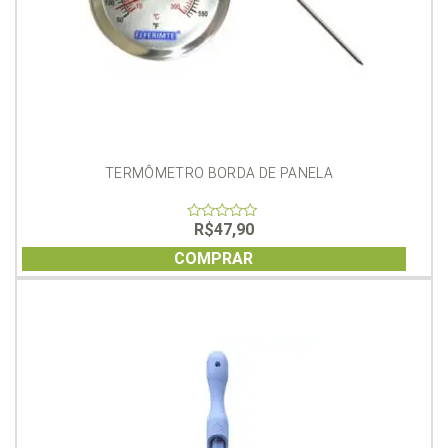
TERMÔMETRO BORDA DE PANELA
R$
47,90
0
out
of
COMPRAR
5