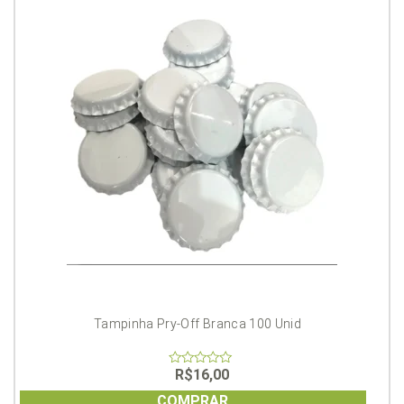
Tampinha Pry-Off Branca 100 Unid
R$
16,00
0
out
of
COMPRAR