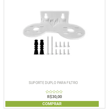
SUPORTE DUPLO PARA FILTRO
R$
30,00
0
out
of
COMPRAR
5