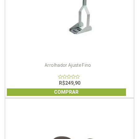
Arrolhador Ajuste Fino
R$
249,90
0
out
of
COMPRAR
5