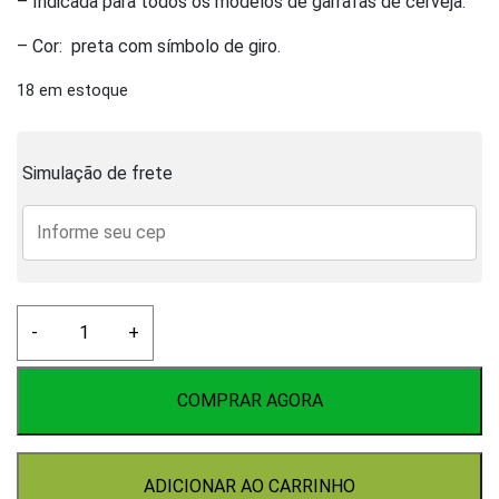
– Indicada para todos os modelos de garrafas de cerveja.
– Cor: preta com símbolo de giro.
18 em estoque
Simulação de frete
Tampinha
-
+
Twist-
Off
Preta
COMPRAR AGORA
100
Unid.
quantidade
ADICIONAR AO CARRINHO