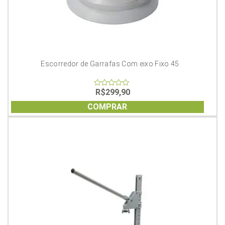
Escorredor de Garrafas Com eixo Fixo 45
R$
299,90
0
out
of
COMPRAR
5