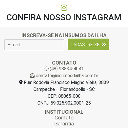
CONFIRA NOSSO INSTAGRAM
INSCREVA-SE NA INSUMOS DA ILHA
E
CADASTRE-SE
-
m
a
CONTATO
i
(48) 98834-4041
l
contato@insumosdailha.com.br
*
Rua: Rodovia Francisco Magno Vieira, 3839
Campeche – Florianópolis - SC
CEP: 88065-000
CNPJ: 59.025.902.0001-25
INSTITUCIONAL
Contato
Garantia