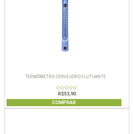
TERMÔMETRO CERVEJEIRO FLUTUANTE
R$
53,90
0
out
of
COMPRAR
5