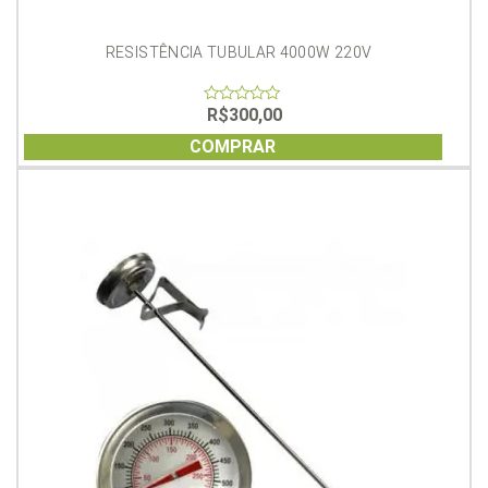
RESISTÊNCIA TUBULAR 4000W 220V
R$
300,00
0
out
of
COMPRAR
5