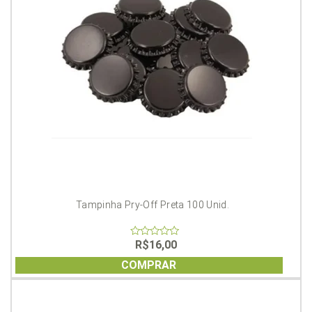
Tampinha Pry-Off Preta 100 Unid.
R$
16,00
0
out
of
COMPRAR
5