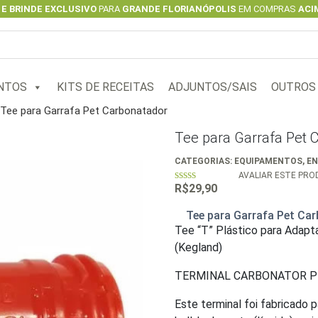
 E BRINDE EXCLUSIVO
PARA
GRANDE FLORIANÓPOLIS
EM COMPRAS
ACIM
NTOS
KITS DE RECEITAS
ADJUNTOS/SAIS
OUTROS
Tee para Garrafa Pet Carbonatador
Tee para Garrafa Pet 
CATEGORIAS:
EQUIPAMENTOS
,
E
AVALIAR ESTE PR
R$
29,90
0
out
of
Tee para Garrafa Pet Ca
5
Tee “T” Plástico para Adap
(Kegland)
TERMINAL CARBONATOR P
Este terminal foi fabricado