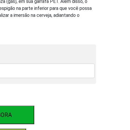
inza (gás), em sua garrafa PET. Além disso, o
spigão na parte inferior para que você possa
lizar a imersão na cerveja, adiantando o
GORA