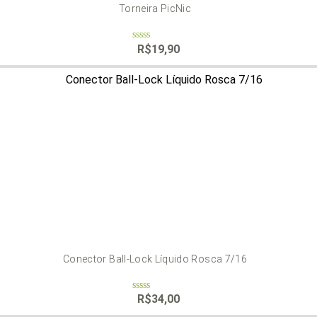
Torneira PicNic
R$
19,90
0
out
of
5
Conector Ball-Lock Líquido Rosca 7/16
R$
34,00
0
out