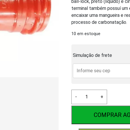
ball-lock, preto (líquido) e c
terminal também possuí um e
encaixar uma mangueira e rea
processo de carbonatação.
10 em estoque
Simulação de frete
Tee
-
+
para
Garrafa
Pet
COMPRAR A
Carbonatador
quantidade