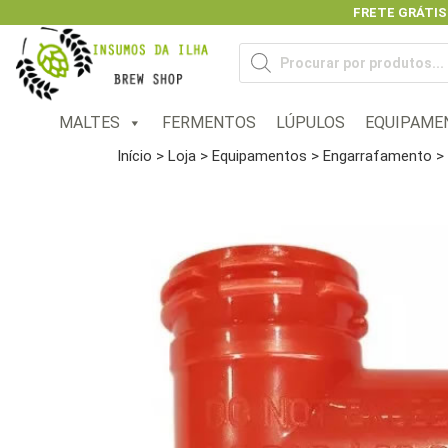
FRETE GRÁTIS
Previous
Pesquisar
produtos
MALTES
FERMENTOS
LÚPULOS
EQUIPAME
Início
>
Loja
>
Equipamentos
>
Engarrafamento
> 