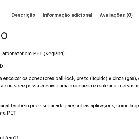
Descrição
Informação adicional
Avaliações (0)
TO
 Carbonator em PET (Kegland)
ND
 encaixar os conectores ball-lock, preto (líquido) e cinza (gás),
ra que você possa encaixar uma mangueira e realizar a imersão n
inal também pode ser usado para outras aplicações, como limpe
afa PET.
Kgf/cm2);