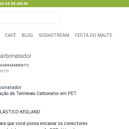
A DE R$ 499,90
Next
BLOG
FESTA DO MALTE
CAFÉ
SODASTREAM
Carbonatador
NGARRAFAMENTO
ODUTO
rbonatador
tação de Terminais Carbonator em PET
LÁSTICO KEGLAND
 para que você possa encaixar os conectores