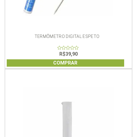
TERMÔMETRO DIGITAL ESPETO
R$
39,90
0
out
of
COMPRAR
5