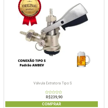
Válvula Extratora Tipo S
R$
239,90
0
out
of
COMPRAR
5