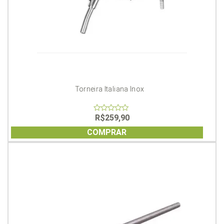
Torneira Italiana Inox
R$
259,90
0
out
of
COMPRAR
5