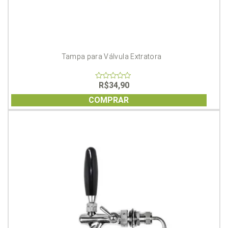
Tampa para Válvula Extratora
R$
34,90
0
out
of
COMPRAR
5