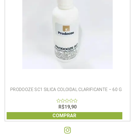
PRODOOZE SC1 SILICA COLOIDAL CLARIFICANTE – 60 G
R$
19,90
0
out
of
COMPRAR
5