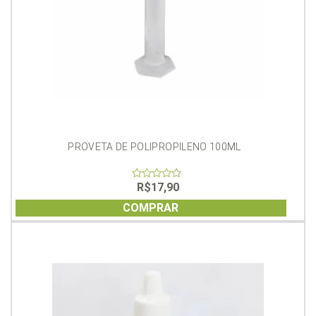
PROVETA DE POLIPROPILENO 100ML
R$
17,90
0
out
of
COMPRAR
5