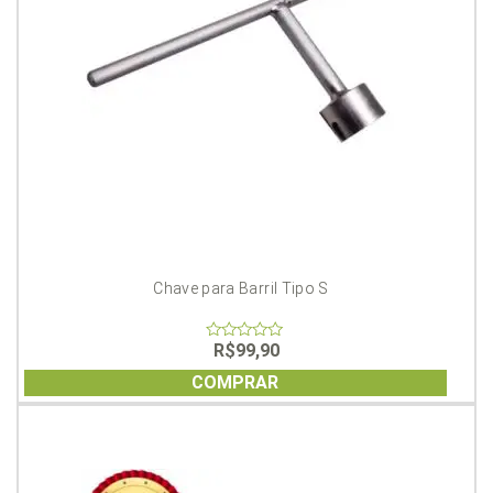
Chave para Barril Tipo S
R$
99,90
0
out
of
COMPRAR
5