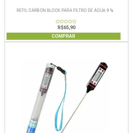
REFIL CARBON BLOCK PARA FILTRO DE ÁGUA 9 ¾
R$
65,90
0
out
of
COMPRAR
5