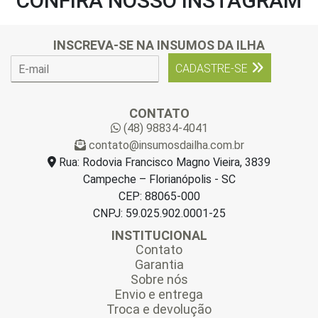
CONFIRA NOSSO INSTAGRAM
INSCREVA-SE NA INSUMOS DA ILHA
E
CADASTRE-SE
-
m
a
CONTATO
i
(48) 98834-4041
l
contato@insumosdailha.com.br
*
Rua: Rodovia Francisco Magno Vieira, 3839
Campeche – Florianópolis - SC
CEP: 88065-000
CNPJ: 59.025.902.0001-25
INSTITUCIONAL
Contato
Garantia
Sobre nós
Envio e entrega
Troca e devolução