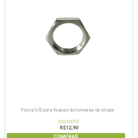
Porca 5/8 para fixacao de torneiras de chope
R$
12,90
0
out
of
COMPRAR