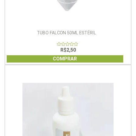
TUBO FALCON 50ML ESTÉRIL
R$
2,50
0
out
of
COMPRAR
5