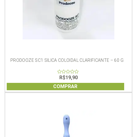
PRODOOZE SC1 SILICA COLOIDAL CLARIFICANTE – 60 G
R$
19,90
0
out
of
COMPRAR
5