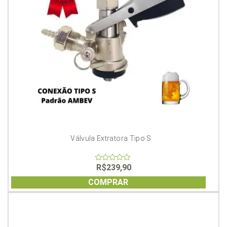
Válvula Extratora Tipo S
R$
239,90
0
out
of
COMPRAR
5