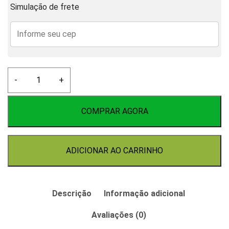
Simulação de frete
Gaxeta
-
+
da
sonda
da
COMPRAR AGORA
extratora
de
chope
ADICIONAR AO CARRINHO
quantidade
Descrição
Informação adicional
Avaliações (0)