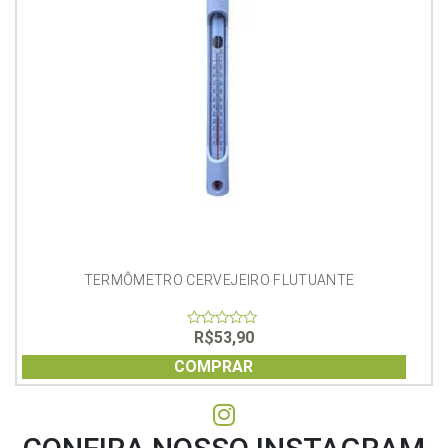
TERMÔMETRO CERVEJEIRO FLUTUANTE
R$
53,90
0
out
of
COMPRAR
5