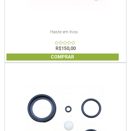
Haste em Inox
R$
150,00
0
out
of
COMPRAR
5