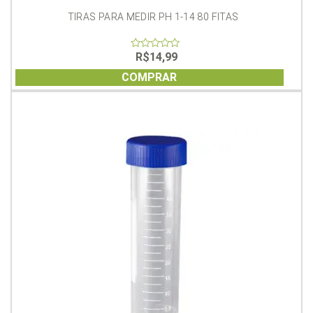
TIRAS PARA MEDIR PH 1-14 80 FITAS
R$
14,99
0
out
of
COMPRAR
5