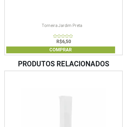
Torneira Jardim Preta
R$
6,50
0
out
of
COMPRAR
5
PRODUTOS RELACIONADOS