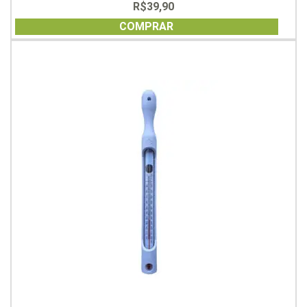
R$
39,90
0
out
of
COMPRAR
5