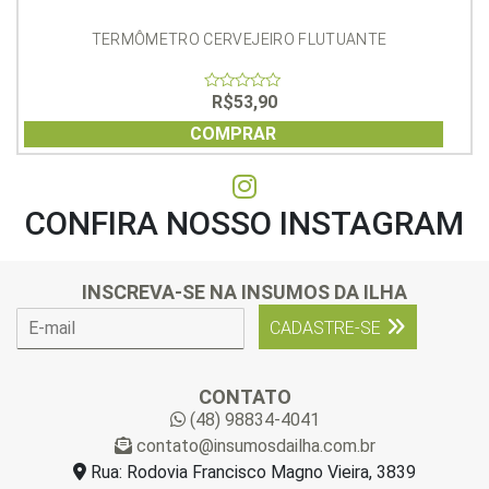
TERMÔMETRO CERVEJEIRO FLUTUANTE
R$
53,90
0
out
of
COMPRAR
5
CONFIRA NOSSO INSTAGRAM
INSCREVA-SE NA INSUMOS DA ILHA
E
CADASTRE-SE
-
m
a
CONTATO
i
(48) 98834-4041
l
contato@insumosdailha.com.br
*
Rua: Rodovia Francisco Magno Vieira, 3839