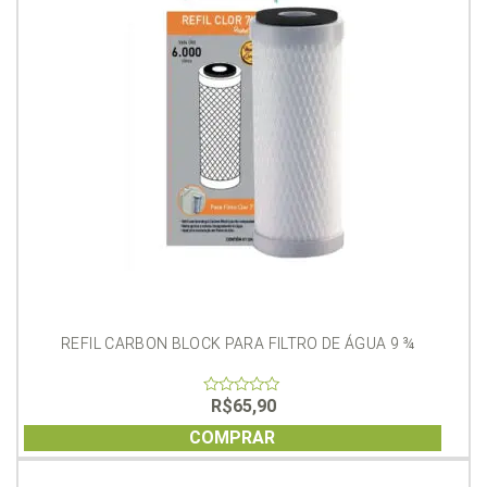
REFIL CARBON BLOCK PARA FILTRO DE ÁGUA 9 ¾
R$
65,90
0
out
of
COMPRAR
5