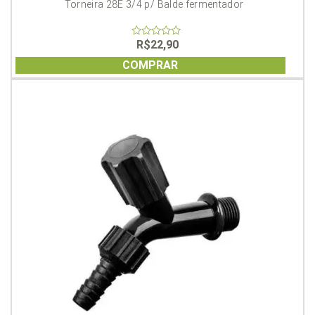
Torneira 28E 3/4 p/ Balde fermentador
R$
22,90
0
out
of
COMPRAR
5