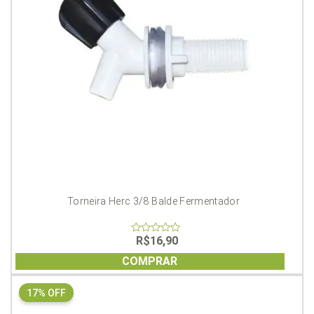
Torneira Herc 3/8 Balde Fermentador
R$
16,90
0
out
of
COMPRAR
5
17% OFF