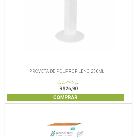
PROVETA DE POLIPROPILENO 250ML
R$
26,90
0
out
of
COMPRAR
5