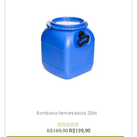
Bombona fermentadora 20lts
O
O
R$
169,90
R$
139,90
0
out
preço
preço