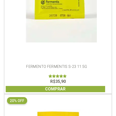
FERMENTO FERMENTIS S-23 11.5G
R$
35,90
5.00
out of 5
COMPRAR
20% OFF