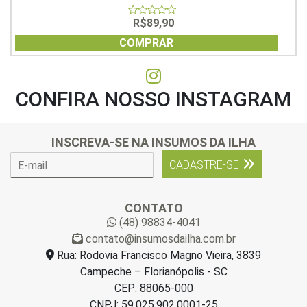
R$
89,90
0
out
of
COMPRAR
5
CONFIRA NOSSO INSTAGRAM
INSCREVA-SE NA INSUMOS DA ILHA
E
CADASTRE-SE
-
m
a
CONTATO
i
(48) 98834-4041
l
contato@insumosdailha.com.br
*
Rua: Rodovia Francisco Magno Vieira, 3839
Campeche – Florianópolis - SC
CEP: 88065-000
CNPJ: 59.025.902.0001-25