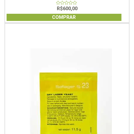
R$
600,00
0
out
of
COMPRAR
5