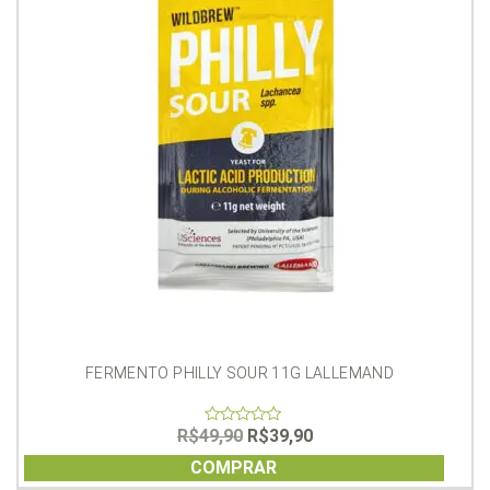
FERMENTO PHILLY SOUR 11G LALLEMAND
O
O
R$
49,90
R$
39,90
0
out
preço
preço
of
COMPRAR
original
atual
5