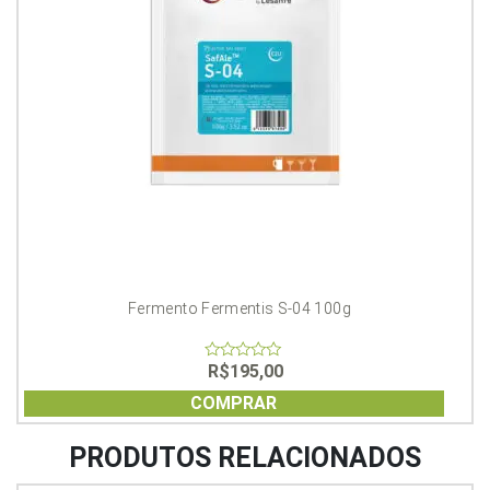
Fermento Fermentis S-04 100g
R$
195,00
0
out
of
COMPRAR
5
PRODUTOS RELACIONADOS