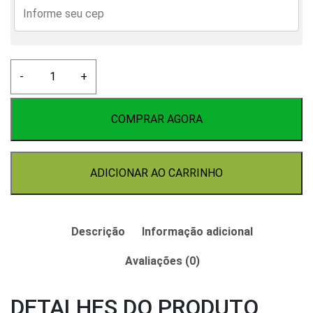
Fermento
-
+
Fermentis
S-
04
COMPRAR AGORA
11.5g
quantidade
ADICIONAR AO CARRINHO
Descrição
Informação adicional
Avaliações (0)
DETALHES DO PRODUTO