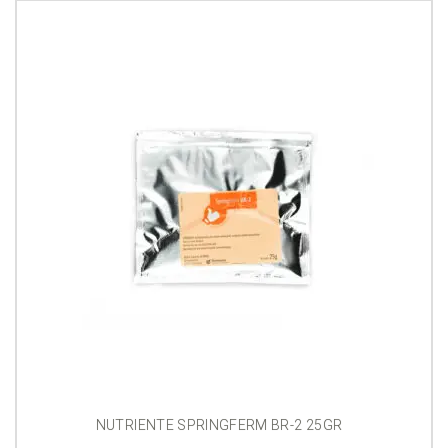
era:
é:
R$49,90.
R$39,90.
NUTRIENTE SPRINGFERM BR-2 25GR