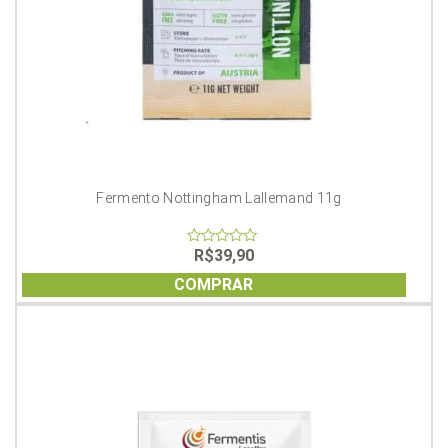
Fermento Nottingham Lallemand 11g
R$
39,90
0
out
of
COMPRAR
5