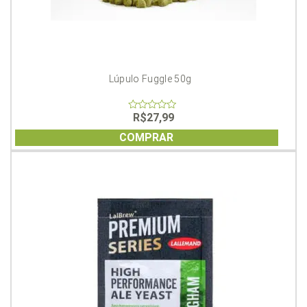
Lúpulo Fuggle 50g
R$
27,99
0
out
of
COMPRAR
5