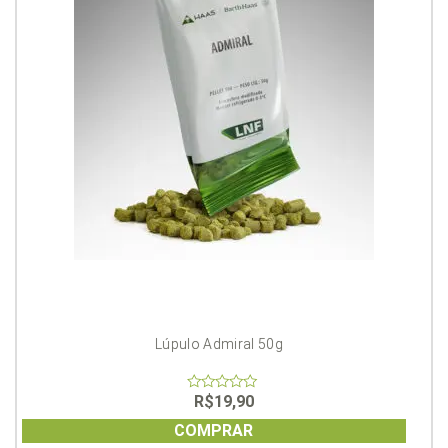
Lúpulo Admiral 50g
R$
19,90
0
out
of
COMPRAR
5