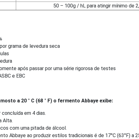
50 – 100g / hL para atingir mínimo de 2
%
? por grama de levedura seca
ulas
vedura
somente após passar por uma série rigorosa de testes
 ASBC e EBC
mosto a 20 ° C (68 ° F) o fermento Abbaye exibe:
 concluída em 4 dias.
 Alta.
icos com uma pitada de álcool.
nto Abbaye ao produzir estilos tradicionais é de 17°C (63°F) a 2