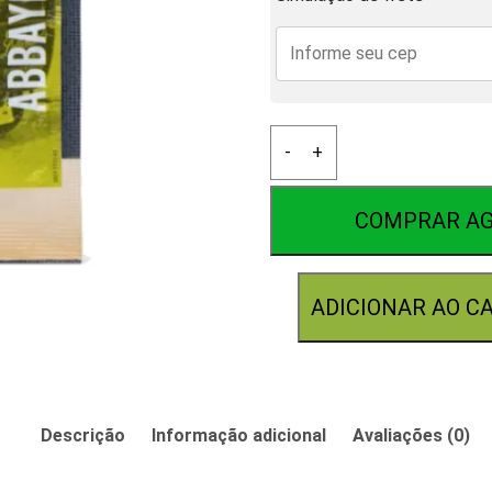
Fermento
-
+
Abbaye
Lallemand
11g
COMPRAR A
quantidade
ADICIONAR AO C
Descrição
Informação adicional
Avaliações (0)