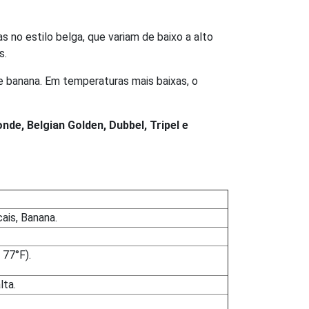
 no estilo belga, que variam de baixo a alto
s.
e banana. Em temperaturas mais baixas, o
onde, Belgian Golden, Dubbel, Tripel e
cais, Banana.
 77°F).
lta.