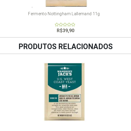
Fermento Nottingham Lallemand 11g
R$
39,90
0
out
of
5
PRODUTOS RELACIONADOS