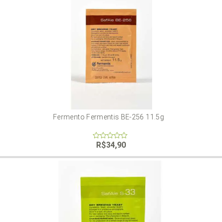
Fermento Fermentis BE-256 11.5g
R$
34,90
0
out
of
5