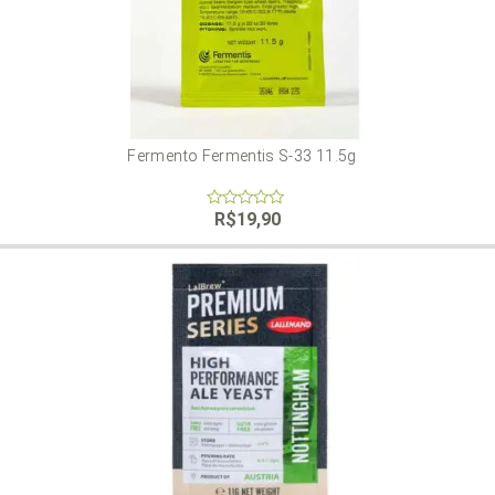
Fermento Fermentis S-33 11.5g
R$
19,90
0
out
of
5