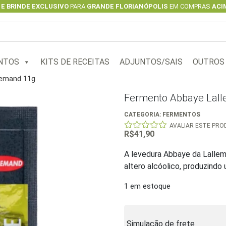
 E BRINDE EXCLUSIVO
PARA
GRANDE FLORIANÓPOLIS
EM COMPRAS
ACIM
NTOS
KITS DE RECEITAS
ADJUNTOS/SAIS
OUTROS
lemand 11g
Fermento Abbaye Lal
CATEGORIA:
FERMENTOS
AVALIAR ESTE PR
R$
41,90
0
out
of
A levedura Abbaye da Lallema
5
altero alcóolico, produzindo
1 em estoque
Simulação de frete