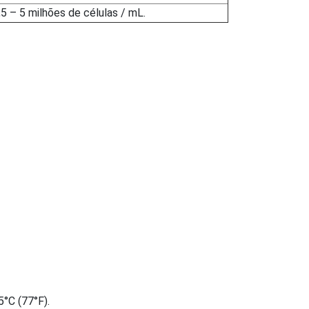
,5 – 5 milhões de células / mL.
5°C (77°F).