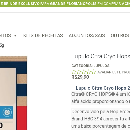
 E BRINDE EXCLUSIVO
PARA
GRANDE FLORIANÓPOLIS
EM COMPRAS
ACIM
NTOS
KITS DE RECEITAS
ADJUNTOS/SAIS
OUTROS
5g
Lupulo Citra Cryo Hop
CATEGORIA:
LÚPULOS
AVALIAR ESTE PR
R$
29,90
0
out
of
Lupulo Citra Cryo Hops 
5
Citra® CRYO HOPS® é um lúp
alfa ácido proporcionando o
Desenvolvido pela Hop Bree
Brand HBC 394 apresenta alt
uma baixa porcentagem de c