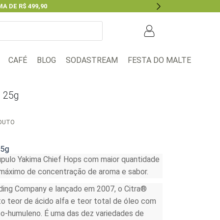
A DE R$ 499,90
Next
BLOG
FESTA DO MALTE
CAFÉ
SODASTREAM
s 25g
ODUTO
25g
ulo Yakima Chief Hops com maior quantidade
 máximo de concentração de aroma e sabor.
ding Company e lançado em 2007, o Citra®
o teor de ácido alfa e teor total de óleo com
o-humuleno. É uma das dez variedades de