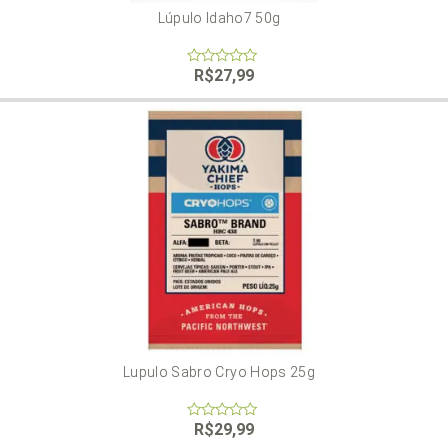
Lúpulo Idaho7 50g
R$
27,99
0
out
of
5
Lupulo Sabro Cryo Hops 25g
R$
29,99
0
out