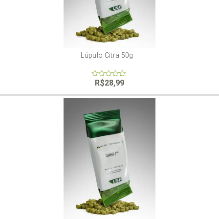
Lúpulo Citra 50g
R$
28,99
0
out
of
5