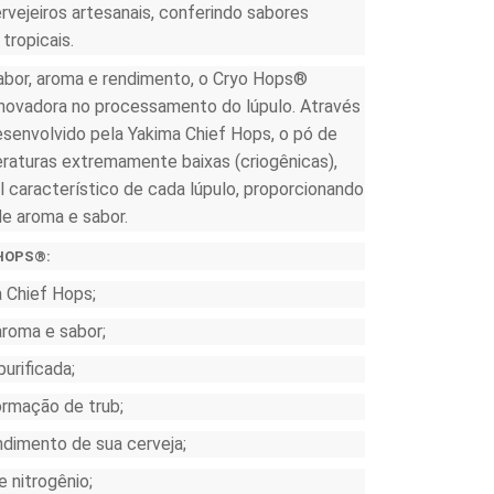
rvejeiros artesanais, conferindo sabores
 tropicais.
sabor, aroma e rendimento, o Cryo Hops®
 inovadora no processamento do lúpulo. Através
senvolvido pela Yakima Chief Hops, o pó de
eraturas extremamente baixas (criogênicas),
al característico de cada lúpulo, proporcionando
e aroma e sabor.
 HOPS®:
 Chief Hops;
roma e sabor;
purificada;
rmação de trub;
dimento de sua cerveja;
 nitrogênio;