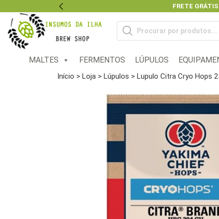
FRETE GRÁTIS
Previous
Pesquisar
produtos
MALTES
FERMENTOS
LÚPULOS
EQUIPAME
Início
>
Loja
>
Lúpulos
> Lupulo Citra Cryo Hops 2