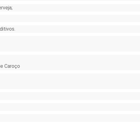
rveja;
itivos.
 de Caroço