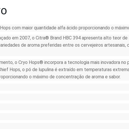
TO
Hops com maior quantidade alfa ácido proporcionando o máximo
çado em 2007, o Citra® Brand HBC 394 apresenta alto teor de á
edades de aroma preferidas entre os cervejeiros artesanais, co
dimento, o Cryo Hops® incorpora a tecnologia mais inovadora no
hief Hops, o pó de lupulina é extraído em temperaturas extrema
, proporcionando o máximo de concentração de aroma e sabor.