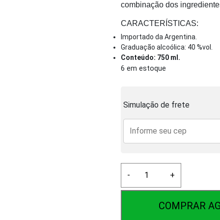
combinação dos ingredient
CARACTERÍSTICAS:
Importado da Argentina.
Graduação alcoólica: 40 %vol.
Conteúdo: 750 ml.
6 em estoque
Simulação de frete
Fernet
-
+
Branca
750ml
quantidade
COMPRAR A