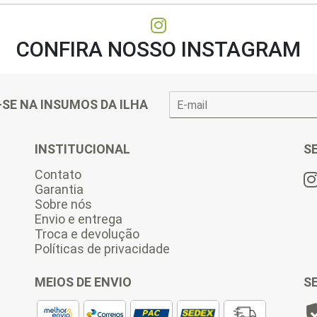
of
5
CONFIRA NOSSO INSTAGRAM
E
-SE NA INSUMOS DA ILHA
-
m
a
INSTITUCIONAL
S
i
l
Contato
*
Garantia
Sobre nós
Envio e entrega
Troca e devolução
Políticas de privacidade
MEIOS DE ENVIO
S