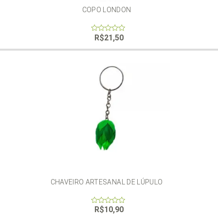
COPO LONDON
R$
21,50
0
out
of
5
CHAVEIRO ARTESANAL DE LÚPULO
R$
10,90
0
out