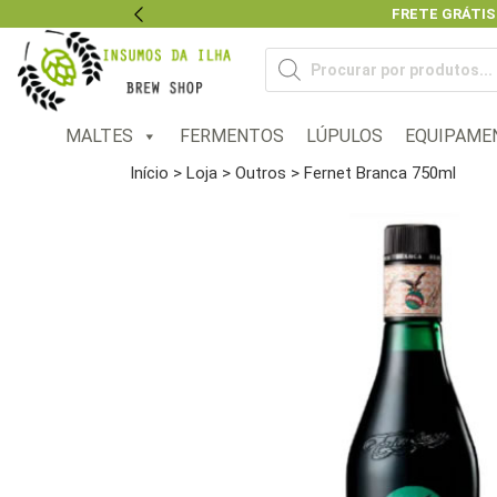
FRETE GRÁTIS
Previous
Pesquisar
produtos
MALTES
FERMENTOS
LÚPULOS
EQUIPAME
Início
>
Loja
>
Outros
> Fernet Branca 750ml