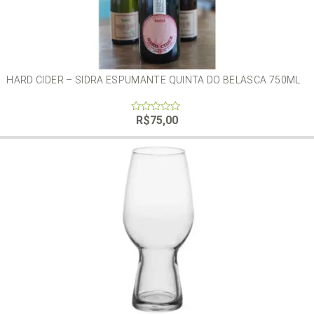
HARD CIDER – SIDRA ESPUMANTE QUINTA DO BELASCA 750ML
R$
75,00
0
out
of
5