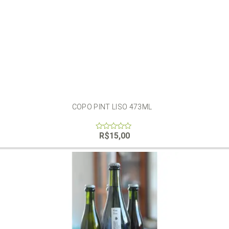
COPO PINT LISO 473ML
R$
15,00
0
out
of
5