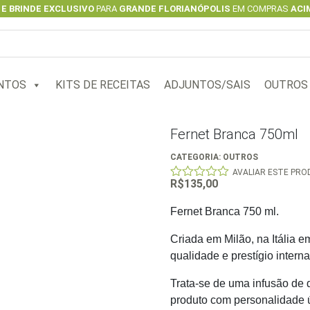
 E BRINDE EXCLUSIVO
PARA
GRANDE FLORIANÓPOLIS
EM COMPRAS
ACIM
NTOS
KITS DE RECEITAS
ADJUNTOS/SAIS
OUTROS
Fernet Branca 750ml
CATEGORIA:
OUTROS
AVALIAR ESTE PR
R$
135,00
0
out
of
Fernet Branca 750 ml.
5
Criada em Milão, na Itália 
qualidade e prestígio interna
Trata-se de uma infusão de
produto com personalidade ú